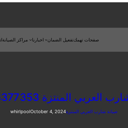
صفحات تهمك
تفعيل الضمان
اخبارنا
مراكز الصيانة
ات
 العربي المنتزة 01283377353
صيانة شارب العربي المنتزة
October 4, 2024
whirlpool