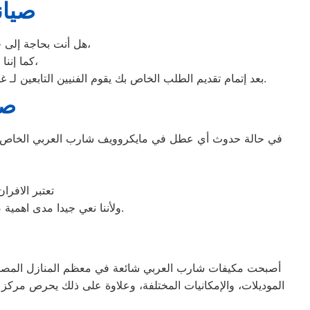
صيان
هل أنت بحاجة إلى خدمة الصيانة الفورية لغسالة الأطباق لديك؟ نحن نمنحك خدمة الصيانة الفورية التي ترغب بها،
كما إننا نمتلك خبرة أكثر من 10 سنوات في خدمات إصلاحات كافة أنواع غسالات الأطباق،
بعد إتمام تقديم الطلب الخاص بك يقوم الفنيين التابعين لـ غسالات الاطباق ، بعمل معاينة بالمنزل لتحديد العطل، ثم القيام ب اصلاح غسالات اطباق شارب العربي دون سحب الجهاز إلى الوكلاء.
صي
في حالة حدوث أي عطل في مايكروويف شارب العربي الخاص بك،
تعتبر الافر
ولأننا نعي جيدا مدى اهمية صيانة ميكروويف شارب العربي في المنزل فقد وفرنا خدمة مميزة وقطع غيار اصلية لكافة الأعطال.
أصبحت مكيفات شارب العربي شائعة في معظم المنازل المصرية، نظ
الموديلات، والإمكانيات المختلفة، وعلاوة على ذلك يحرص مركز 