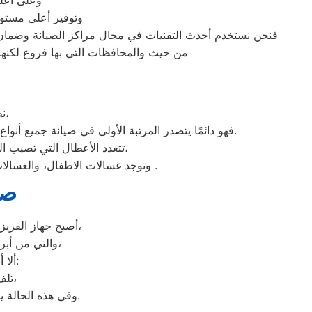
وعلى أعلى
وتوفير أعلى مستوي
فنحن نستخدم أحدث التقنيات في مجال مراكز الصيانة وضمان 
من حيث والمحافظات التي بها فروع لكنها ذ
نظرًا لأن وكلاء شارب العربي يدرك جيدًا ما يحتاجه العملاء بمحافظة المنتزة،
فهو دائمًا يتصدر المرتبة الأولى في صيانة جميع أنواع الغسالات الخاصة بماركة صيانه شارب العربي المنتزة تحت أيدي أنسب المنتزة، مع مراعاة توفير أفضل خدمات الدعم الفنى.
تتعدد الأعطال التي تصيب الغسالات بمختلف فئات الصنع والنوع من غسالات اوتوماتيك، واخرى فوق اوتوماتيك، والنصف اتوماتيك،
وتوجد غسالات الاطفال، والغسالات العادية، ويتمتع مركز خدمة العملاء بوجود مهارة وخبرة عالية لافضل ارقام اعطال غسالات شارب العربي .
صي
أصبح جهاز الفريزر من ماركة شارب العربي من الأجهزة الضرورية داخل كافة البيوت، وفقًا لمميزاته العديدة،
والتي من أبرزها حفظ الطعام لفترات طويلة، وتعدد موديلاته المختلفة، وبالرغم من مميزاته العديدة،
ألا أنه من المحتمل حدوث بعض الأعطال التي تتطلب الصيانة، ومن هذه الأعطال:
تلف التايمر، أو مشكلة في الترموستات، أو السخان، أو عطل بالدائرة الكهربائية،
وفي هذه الحالة يجب عليك الاتصال بخدمة صيانة ديب فريزر شارب العربي المنتزة لعمل الإصلاحات اللازمة.