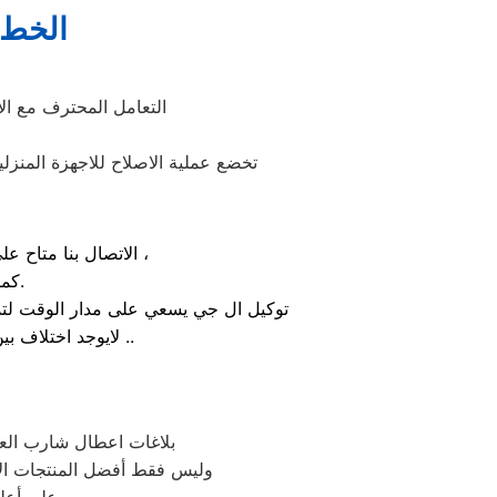
الخط 
التعامل المحترف مع ا
تخضع عملية الاصلاح للاجهزة المنزل
الاتصال بنا متاح على الدوام من خلال رقم صيانة ال جي الارضي او بالضغط علي ايقونة الهاتف ثم الاتصال ،
كما يوجد ايضاً ارقام تليفون ال جي الموجودة بصفحة التواصل مع عملائنا.
توكيل ال جي يسعي على مدار الوقت لتذل
لايوجد اختلاف بين مواعيد العمل بجميع الفروع المتواجد بالمدن والمحافظات نهدف دائماً لراحة عملائنا ..
بلاغات اعطال شارب العر
وليس فقط أفضل المنتجات الأ