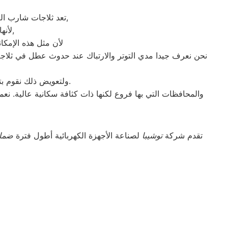
تعد ثلاجات شارب العربي هي أهم الأجهزة الكهربائية التي توفرها الشركة و أكثرها مبيعاً بين بقية المنتجات الأخرى,
لأنها قوية جداً في عمليات التبريد و تتضمن بعض التقنيات المتميزة كتقنية الانفلتر,
لأن مثل هذه الإمكان
نحن نعرف جيدا مدي التوتر والارتباك عند حدوث عطل في ثلاجة
ولتعويض ذلك نقوم بتوجية خطوط سير منظمة من المقر الرئيسي ل صيانه شارب العربي المنتزة لتلك المحافظات.
والمحافظات التي بها فروع لكنها ذات كثافة سكانية عالية. نع
تقدم شركة
توشيبا
لصناعة الأجهزة الكهربائية أطول فترة
ضما