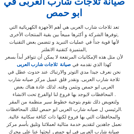
صيانة ثلاجات شارب العربى في
ابو حمص
تعد ثلاجات شارب العربى هي أهم الأجهزة الكهربائية التي
توفرها الشركة و أكثرها مبيعاً بين بقية المنتجات الأخرى,
لأنها قوية جداً في عمليات التبريد و تتضمن بعض التقنيات
المتميزة كتقنية الانفلتر,
لأن مثل هذه الإمكانيات المرتفعة لا يمكن أن تتوافر أبداً بسعر
كهذا الذي نقدمه في
صيانة ثلاجات شارب العربى
نحن نعرف جيدا مدي التوتر والارتباك عند حدوث عطل في
ثلاجة شارب العربى. ونقدر قلق عميل مركز صيانه شارب
العربى ابو حمص ونثمن وقته. لذلك عادة هناك بعض
المحافظات لايوجد بها فروع لنا اوالفرع تحت الانشاء .
ولتعويض ذلك نقوم بتوجية خطوط سير منظمة من المقر
الرئيسي ل صيانه شارب العربى ابو حمص لتلك المحافظات.
والمحافظات التي بها فروع لكنها ذات كثافة سكانية عالية.
نعمل جاهدين لتقديم خدمة مثالية لعملائنا وتليق بأسم مركز
صيانة شارب العربى في ابو حمص. ابحثوا عنا علي محرك