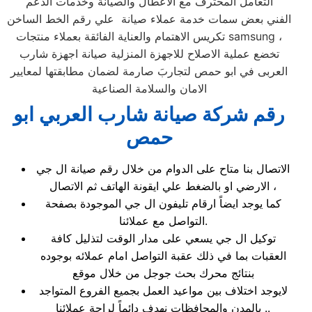
التعامل المحترف مع الاعطال والصيانة وخدمات الدعم
الفني بعض سمات خدمة عملاء صيانة علي رقم الخط الساخن
تكريس الاهتمام والعناية الفائقة بعملاء منتجات samsung ،
تخضع عملية الاصلاح للاجهزة المنزلية صيانة اجهزة شارب
العربى في ابو حمص لتجاربَ صارمة لضمان مطابقتها لمعايير
الامان والسلامة الصناعية
رقم شركة صيانة شارب العربي ابو
حمص
الاتصال بنا متاح على الدوام من خلال رقم صيانة ال جي
الارضي او بالضغط علي ايقونة الهاتف ثم الاتصال ،
كما يوجد ايضاً ارقام تليفون ال جي الموجودة بصفحة
التواصل مع عملائنا.
توكيل ال جي يسعي على مدار الوقت لتذليل كافة
العقبات بما في ذلك عقبة التواصل امام عملائه بوجوده
بنتائج محرك بحث جوجل من خلال موقع
لايوجد اختلاف بين مواعيد العمل بجميع الفروع المتواجد
بالمدن والمحافظات نهدف دائماً لراحة عملائنا ..