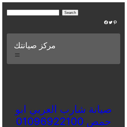
Skip
to
S
Search
content
e
Facebook
Twitter
Pinterest
a
r
c
مركز صيانتك
h
صيانة شارب العربي ابو
حمص 01096922100