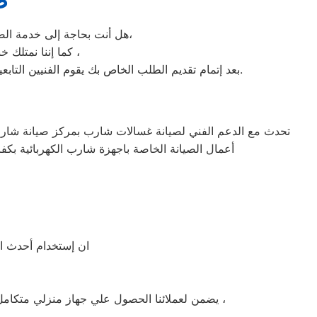
ص
هل أنت بحاجة إلى خدمة الصيانة الفورية لغسالة الأطباق شارب كفر شكر لديك؟ نحن نمنحك خدمة الصيانة الفورية التي ترغب بها،
كما إننا نمتلك خبرة أكثر من 10 سنوات في خدمات إصلاحات كافة أنواع غسالات الأطباق شارب كفر شكر ،
بعد إتمام تقديم الطلب الخاص بك يقوم الفنيين التابعين لـ غسالات الاطباق شارب كفر شكر ، بعمل معاينة بالمنزل لتحديد العطل، ثم القيام بإصلاحه دون سحب الجهاز إلى التوكيل.
تحدث مع الدعم الفني لصيانة غسالات شارب بمركز صيانة شارب 
أعمال الصيانة الخاصة باجهزة شارب الكهربائية ب
ان إستخدام أحدث ال
يضمن لعملائنا الحصول علي جهاز منزلي متكامل يعمل بأعلى مستوى من الكفاءة التي ينتظرها عملائنا ولتعزيز الثقة في مركز صيانة شارب كفر شكر المعتمد بكفر شكر ،