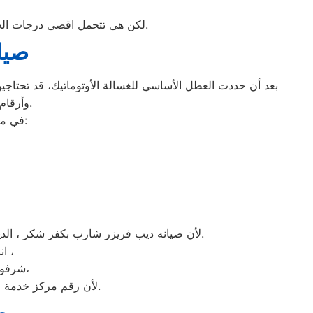
لكن هى تتحمل اقصى درجات الحرارة الصيف تعمل فى اسواء الظروف باستمرارية فى التشغيل المتواصل حيث لا يضاهيها اى ثلاجات اخر.
صيا
بعد أن حددت العطل الأساسي للغسالة الأوتوماتيك، قد تحتاجين 
وأرقام التليفونات الوهمية لشركات صيانة غير معروفة، ما قد يعرضك لعمليات النصب.
في ما يلي جمعنا لك أرقام صيانة الغسالة الأوتوماتيك لأشهر الماركات في كفر شكر:
لأن صيانه ديب فريزر شارب بكفر شكر ، الديب فريزر شارب غني عن التعريف فائق الجودة دائما ما تبهرنا بموديلات فريدة و مختلفة التقنية عن مثيلاتها انها شارب.
انت الان تتعامل مع خبراء من مركز صيانه شارب للديب فريزر في كفر شكر ،
و بصيانة الفورية،
شرفونا
لأن رقم مركز خدمة عملاء شارب للديب فريزر بجميع المحافظات اتصلوا الان مركز صيانه شارب كفر شكر مباشرة.