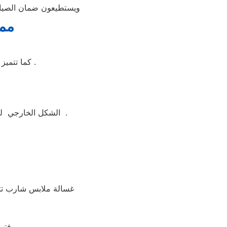
ويستطيعون ضمان الصيانة
مم
كما تتميز غسالة ملابس شارب بسهولة التنظيف وبها خاصة التنظيف الذاتي للحله بعد الغسيل .
الشكل الخارجي لغسالة ملابس شارب جيد ومتوفر منها اكثر من لون مثل ابيض واسود وسيلفر لتناسب الجميع .
غسالة ملابس شارب تتوف
فترة الضمان غسالة ملابس شارب 5 سنوات شامل بضمان شركة العربي جروب .