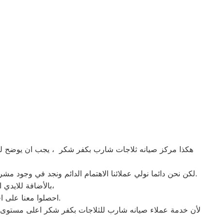
هكذا مركز صيانه ثلاجات شارب بكفر شكر ، يجب ان يوضح لمست
لكن نحن دائما نولي عملائنا الاهتمام الدائم ونجد في وجود مشرفي مراقبة الجودة الاختيار الامثل لخروج اجهزة الثلاجات سواء من مركز الصيانه لثلاجات شارب المعتمد بكفر شكر او من منزل العميل.
بالأضافة للايدي المدربة صاحبة الخبرة في كافة اعطال ثلاجات شارب بجميع موديلاتها القديم منها والحديث،
احصلوا معنا على افضل خدمة للثلاجات في كفر شكر من خلال رقم مركز صيانه شارب المعتمد في كفر شكر.
لأن خدمة عملاء صيانه شارب للثلاجات بكفر شكر اعلى مستوى 