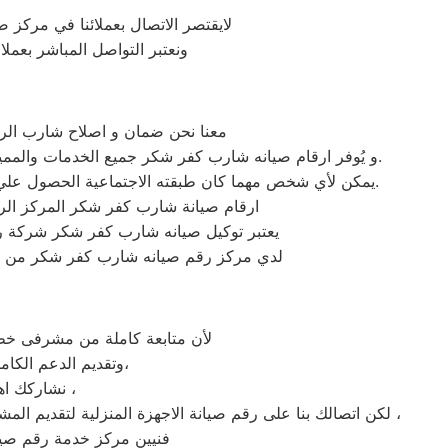
لايقتصر الاتصال بعملائنا في مركز ص
ونعتبر التواصل المباشر بعمل
معنا نحن ضمان و اصلاح شارب الرس
و يُوفر ارقام صيانه شارب كفر شكر جميع الخدمات والمميزات التي تُساهم في تحقيق راحة وأمان العملاء من خلال تخفيض أسعار تلك الخدمات والبُعد التام عن التكاليف المالية باهظة الثمن.
يمكن لأي شخص مهما كان طبقته الاجتماعية الحصول علي كافة الخدمات وأعمال التصليح التي يُقدمها توكيل ميكروويف شارب المُدعمة بباقات من الخصومات والعروض التي ليس لها مثيل.
ارقام صيانة شارب كفر شكر المركز ال
يعتبر توكيل صيانه شارب كفر شكر شركة را
لدي مركز رقم صيانه شارب كفر شكر من هم 
لأن متابعة كاملة من مشرفى خطو
وتقديم الدعم الكامل لخدمة ما بعد البيع. دعم فنى شامل على مدار اليوم من خدمة عملاء شارب فى كفر شكر،
نشاركك اهتمامك ونقدر مدى الارتباك فى حالة حدوث خلل او عطل فى ايا من اجهزتنا المنزلية ،
لكن اتصالك بنا على رقم صيانة الاجهزة المنزلية لتقديم المشورة القنية ومساعدتك فى انهاء مشكلة طارئة او عطل بسيط هو امر نقدره تمام ونقدم لك الحلول الممكنة والمساعدة قدر المستطاع ،
فنيين مركز خدمة رقم صيان