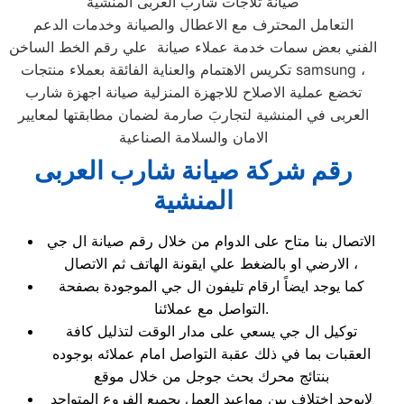
صيانة ثلاجات شارب العربى المنشية
التعامل المحترف مع الاعطال والصيانة وخدمات الدعم
الفني بعض سمات خدمة عملاء صيانة علي رقم الخط الساخن
تكريس الاهتمام والعناية الفائقة بعملاء منتجات samsung ،
تخضع عملية الاصلاح للاجهزة المنزلية صيانة اجهزة شارب
العربى في المنشية لتجاربَ صارمة لضمان مطابقتها لمعايير
الامان والسلامة الصناعية
رقم شركة صيانة شارب العربى
المنشية
الاتصال بنا متاح على الدوام من خلال رقم صيانة ال جي
الارضي او بالضغط علي ايقونة الهاتف ثم الاتصال ،
كما يوجد ايضاً ارقام تليفون ال جي الموجودة بصفحة
التواصل مع عملائنا.
توكيل ال جي يسعي على مدار الوقت لتذليل كافة
العقبات بما في ذلك عقبة التواصل امام عملائه بوجوده
بنتائج محرك بحث جوجل من خلال موقع
لايوجد اختلاف بين مواعيد العمل بجميع الفروع المتواجد