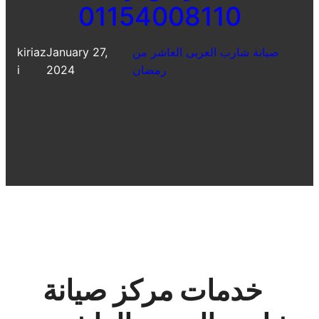
01154008110
صيانة شارب العربى العاشر من
January 27,
kiriaz
رمضان
2024
i
خدمات مركز صيانة