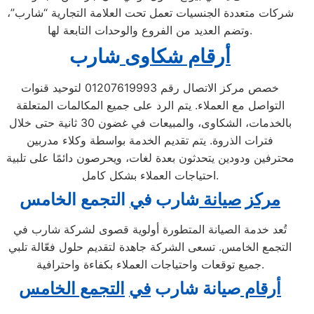
شركات متعددة الجنسيات تعمل تحت العلامة التجارية “شارب”،
وتضم العديد من الفروع والوحدات التابعة لها.
أرقام شكاوى
شارب
خصص مركز الاتصال رقم 01207619993 لتوحيد قنوات
التواصل مع العملاء. يتم الرد على جميع المكالمات المتعلقة
بالخدمات، الشكاوى، والمبيعات في غضون 30 ثانية حتى خلال
فترات الذروة. يتم تقديم الخدمة بواسطة وكلاء مدربين
محترفين ودودين يتحدثون بعدة لغات، ويحرصون دائمًا على تلبية
احتياجات العملاء بشكل كامل.
مركز
صيانة
شارب ف
ي
التجمع الخامس
تُعد خدمة الصيانة المتطورة أولوية قصوى لشركة شارب في
التجمع الخامس. تسعى الشركة جاهدة لتقديم حلول فعّالة تلبي
جميع توقعات واحتياجات العملاء بكفاءة واحترافية.
أرقام
صيانة شارب
في
التجمع الخامس