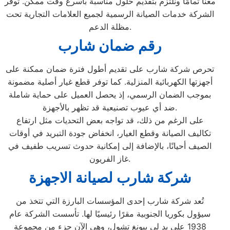
معنا تمامًا ونلتزم بتقديم حلول مناسبة بأسرع وقت ممكن. توفر
الشركة خدمات الصيانة الرسمية لجميع العلامات التجارية تحت
مظلة الدعم.
رقم ضمان شارب
تحرص شركة شارب على تقديم أطول فترة ضمان ممكنة على
أجهزتها الكهربائية المنزلية. كما توفر قطع غيار أصلية مضمونة
بموجب الضمان الرسمي، إذ يحصل العميل على حماية شاملة
ضد أي عيوب تصنيعية قد تظهر بالأجهزة.
على الرغم من ذلك، قد تواجه بعض التحديات مثل ارتفاع
تكاليف الصيانة وقطع الغيار، انخفاض جودة التبريد في أوقات
الصيف أحيانًا، بالإضافة إلى إمكانية حدوث تسريب طفيف في
غاز الفريون.
شركة شارب لصيانة الاجهزة
تُعد شركة شارب إحدى المؤسسات البارزة التي تتخذ من
سيؤول بكوريا الجنوبية مقرًا رئيسيًا لها. تأسست الشركة عام
1938 على يد لي بيونغ تشول، وهي الآن جزء من مجموعة