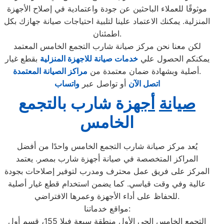
موثوقًا للعملاء الباحثين عن جودة واعتمادية في إصلاح الأجهزة
المنزلية. يمكنك الاعتماد علينا لتلبية احتياجات صيانة جهازك بكل
اطمئنان.
لكن معنا نحن مركز صيانة شارب التجمع الخامس المعتمد
يمكنكم الحصول علي
خدمات صيانة للاجهزة المنزلية
بقطع غيار
.
أصلية وبشهادة ضمان معتمدة من
مراكز الصيانة المعتمدة
اتصل الآن
أو تواصل عبر
واتساب
صي
ا
نة
أجهز
ة شارب
ب
التجمع
الخامس
يُعد مركز صيانة شارب التجمع الخامس واحدًا من أفضل
المراكز المتخصصة في صيانة أجهزة شارب بمصر. يعتمد
المركز على فريق عمل محترف ومدرب لتوفير إصلاحات بجودة
عالية وفي وقت قياسي. كما يضمن استخدام قطع غيار أصلية
للحفاظ على أداء الأجهزة وعمرها الافتراضي.
مواقع خدماتنا:
التجمع الخامس الحي الأول منطقة سبعة فيلا 155، قسم أول