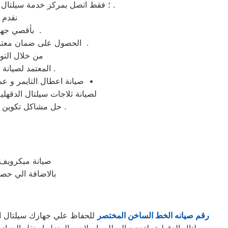
؛ فقط اتصل بمركز خدمة سيلتال الدقهلية الدقهلية ولمزيد من الاستفسارات كلمنا علي رقم توكيل سيلتال الدقهلية فرع الدقهلية المختصر .
نقدم 
بأقصي جهد ممكن وباسطة توكيل سيلتال الدقهلية بالدقهلية – الخط الساخن 01210999852 .
الحصول على ضمان معتمد علي رقم الخط الساخن من خلال تواصلكم مع الرقم المختصر لصيانة سيلتال الدقهلية بالدقهلية .
من خلال التو
المعتمد لصيانة ثلاجات سيلتال الدقهلية فى الدقهلية وغيرها من المحافظات و الموقع الرسمي في مصر .
صيانة اعطال التايمر و عمل الاصلاحات اللازمة للدائرة الكهربائية و تصليح غسالات سيلتال الدقهلية فورا وبالمنزل فى الدقهلية •
لصيانة ثلاجات سيلتال الدقهلي
حل مشاكل تكوين الثلج ؛ تركيب موتور الثلاجة ؛ شحن الفريون ؛ تغيير الثرموستات ؛ تغيير مجموعة النوفروست .
صيانة ميكرويف 
بالاضافة الي حصو
رقم صيانه الخط الساخن المختصر