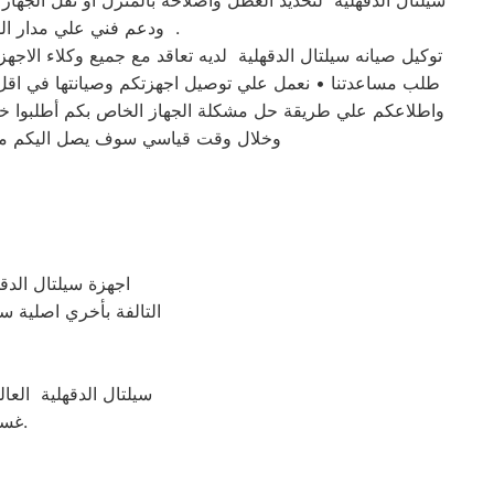
سيلتال الدقهلية لتحديد العطل واصلاحه بالمنزل او نقل الجها
ودعم فني علي مدار الساعة وبتنسيق كامل بين عملاء سيلتال الدقهلية و مهندسينا في مختلف مناطق محافظة الدقهلية .
طلب مساعدتنا • نعمل علي توصيل اجهزتكم وصيانتها في اقل و
واطلاعكم علي طريقة حل مشكلة الجهاز الخاص بكم أطلبوا خدما
وخلال وقت قياسي سوف يصل اليكم مهند
اجهزة سيلتال الدق
التالفة بأخري اصلية سو
سيلتال الدقهلية العا
غسالات سيلتال الدقهلية من مركز الخدمة المعتمد رقم تليفون 01010916814.