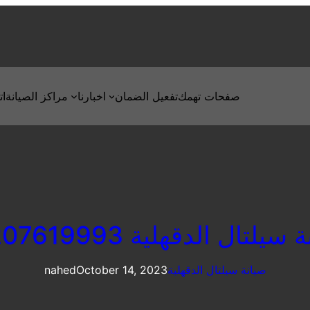
صفحات تهمك
تفعيل الضمان
اخبارنا
مراكز الصيانة
ات
سيلتال الدقهلية 01207619993
صيانة سيلتال الدقهلية
October 14, 2023
nahed