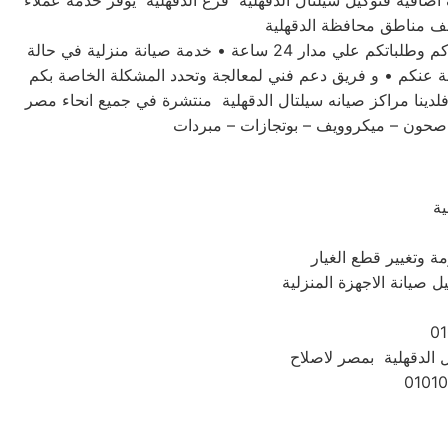
 اضافية فتوكيل سيلتال الدقهلية فرع الدقهلية يوفر خدمة عملاء
توكيل صيانه سيلتال الدقهلية لديه تعاقد مع جميع وكلاء الاجهزة الكهربية والالكترونية في مصر • فريق مخصص للرد علي استفساركم وطلباتكم علي مدار 24 ساعة • خدمة صيانة منزلية في حالة
بة عنكم • و فريق دعم فني لمعالجة وتحدد المشكلة الخاصة بكم
دينا مراكز صيانه سيلتال الدقهلية منتشرة في جميع انحاء مصر
 صحون – ميكروويف – بوتجازات – مبردات
ة
ة وتغيير قطع الغيار
ل صيانة الاجهزة المنزلية
ل الدقهلية بمصر لاصلاح