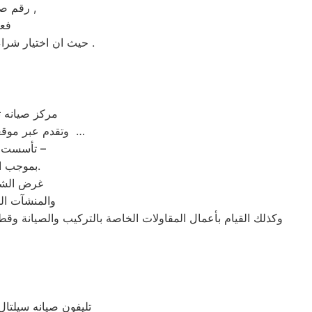
رقم صيانة سيلتال الساخن بالدقهلية عامل التكلفة من اهم عوامل نجاح عملية الاصلاح ,
فعن
حيث ان اختيار شراء جهاز جديد بضمان لمدة خمس سنوات علي الاقل و بيع الجهاز القديم يكون هو الاختيار الأمثل .
| مركز صيانه
وتقدم عبر موقعها ارقام مراكز الصيانة,خدمة العملاء رقم صيانه سيلتال الدقهلية ؛ تليفون سيلتال الدقهلية …
تأسست شركة ” سيلتال الدقهلية ” شركة مساهمة مصرية – وفقا لأحكام قوانين الاستثمار –
بموجب القرار رقم 125 لسنة 1976 الصادر من وزارة الاقتصاد والدولة للتعاون الاقتصادي.
غرض الشرك
والمنشآت الص
وكذلك القيام بأعمال المقاولات الخاصة بالتركيب والصيانة وقط
تليفون صيانه سيلتا