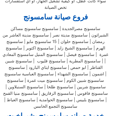
سواء كانت عطل، أو كيفية تشغيل الجهاز، أو أي استفسارات
تخص الصيانة
فروع صيانة سامسونج
سامسونج مصرالجديدة | سامسونج سامسونج مساكن
الشيراتون | سامسونج مديتة نصر | سامسونج مدينة العاشر من
رمضان | سامسونج حلوان | 15 سامسونج مايو | سامسونج
الهرم | سامسونج الشيخ زايد | سامسونج اكتوبر | سامسونج
غمرة | سامسونج فيصل | سامسونج المنيل سامسونج المعادي
| | سامسونج المطرية | سامسونج قليوب | سامسونج شبين
القناطر | ابو حمص | سامسونج ايتاي البارود | سامسونج
اشمون | سامسونج الشهداء | سامسونج العباسية سامسونج |
سامسونج شبين الكوم | سامسونج ميت غمرة | سامسونج
سامسونج شربين | سامسونج طلخا | سامسونج السنبلاوين |
سامسونج فاقوس | سامسونج الزقازيق | سامسونج منيا القمح
| سامسونج بلبيس | سامسونج الحوامدية | سامسونج العياط |
سامسونج التجمع الخامس
خدمة صيانه سامسونج بشبراخيت