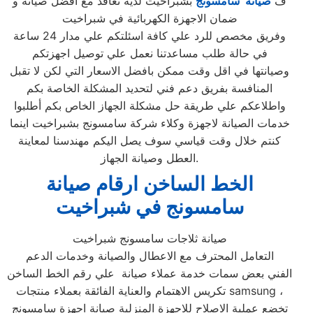
ف
صيانة سامسونج
بشبراخيت لديه تعاقد مع افضل صيانة و
ضمان الاجهزة الكهربائية في شبراخيت
وفريق مخصص للرد علي كافة اسئلتكم علي مدار 24 ساعة
في حالة طلب مساعدتنا نعمل علي توصيل اجهزتكم
وصيانتها في اقل وقت ممكن بافضل الاسعار التي لكن لا تقبل
المنافسة بفريق دعم فني لتحديد المشكلة الخاصة بكم
واطلاعكم علي طريقة حل مشكلة الجهاز الخاص بكم أطلبوا
خدمات الصيانة لاجهزة وكلاء شركة سامسونج بشبراخيت اينما
كنتم خلال وقت قياسي سوف يصل اليكم مهندسنا لمعاينة
العطل وصيانة الجهاز.
الخط الساخن ارقام صيانة
سامسونج في شبراخيت
صيانة ثلاجات سامسونج شبراخيت
التعامل المحترف مع الاعطال والصيانة وخدمات الدعم
الفني بعض سمات خدمة عملاء صيانة علي رقم الخط الساخن
تكريس الاهتمام والعناية الفائقة بعملاء منتجات samsung ،
تخضع عملية الاصلاح للاجهزة المنزلية صيانة اجهزة سامسونج