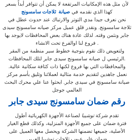
لأن مثل هذه الإمكانيات المرتفعة لا يمكن أن تتوافر أبداً بسعر
كهذا الذي نقدمه في
صيانة ثلاجات سامسونج
نحن نعرف جيدا مدي التوتر والارتباك عند حدوث عطل في
ثلاجة سامسونج. ونقدر قلق عميل مركز صيانه سامسونج سيدى
جابر ونثمن وقته. لذلك عادة هناك بعض المحافظات لايوجد بها
فروع لنا اوالفرع تحت الانشاء .
ولتعويض ذلك نقوم بتوجية خطوط سير منظمة من المقر
الرئيسي ل صيانه سامسونج سيدى جابر لتلك المحافظات.
والمحافظات التي بها فروع لكنها ذات كثافة سكانية عالية.
نعمل جاهدين لتقديم خدمة مثالية لعملائنا وتليق بأسم مركز
صيانة سامسونج في سيدى جابر. ابحثوا عنا علي محرك البحث
العالمي جوجل
رقم ضمان سامسونج سيدى جابر
تقدم شركة
توشيبا
لصناعة الأجهزة الكهربائية أطول
فترة
ضمان
على جميع الأجهزة المنزلية، وكذلك قطع الغيار
الأصلية، جميعها تضمنها الشركة ويحصل معها العميل على
ضمان علي عيوب ثلاجات توشيبا العربي