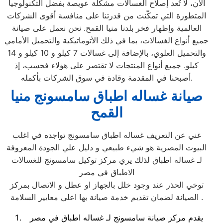
الآن، لا تُعد إصلاح الغسالات مشكلة عويصة بفضل التكنولوجيا
المتطورة التي تمكّنت من قدرتنا على منافسة أقوى الشركات
العالمية وإظهار فخر بلدنا منيا القمح. نحن نعمل على صيانة
جميع أنواع الغسالات، بما في ذلك الأتوماتيكية والتحميل الأمامي
والتحميل العلوي، بالإضافة إلى غسالات 7 كيلو و 10 كيلو و 14
كيلو. جميع أنواع المنتجات لا تقتصر على هؤلاء فحسب، إذ
أصبحنا في المقدمة وقادة في سوق الشركات بأكمله.
صيانة غساله اطباق سامسونج منيا
القمح
غني عن التعريف غساله اطباق سامسونج تواجده في اغلب
البيوت المصرية هو شيء طبيعي و دليل علي الجودة المعروفة
لـ غساله اطباق لذلك يري مركز توكيل سامسونج للغسالات
الاطباق في مصر
توخي الحذر عند وجود خلل بالجهاز او عطل و الاتصال بمركز
الصيانة لضمان تقديم خدمة صيانة بها اعلي معايير السلامة .
يقدم مركز صيانة سامسونج لـ غساله اطباق في مصر