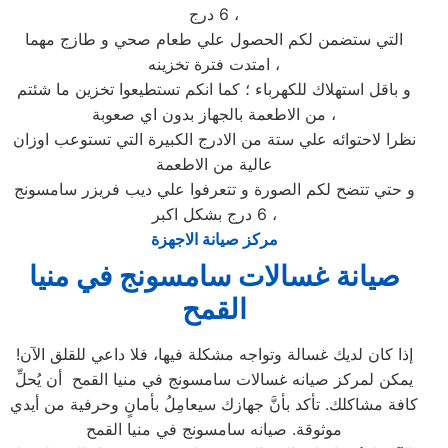
6 درج ،
التي ستضمن لكم الحصول علي طعام صحي و طازج مهما
امتدت فترة تخزينه ،
و باقل استهلاك للكهرباء ؛ كما انكم تستطيعوا تخزين ما شئتم
من الاطعمة بالجهاز بدون اي صعوبة ،
نظرا لاحتوائه علي ستة من الادرج الكبيرة التي تستوعب اوزان
عالية من الاطعمة
و حتي تتضح لكم الصورة و تتعرفوا علي ديب فريزر سامسونج
6 درج بشكل اكبر ،
مركز صيانة الاجهزة
صيانة غسالات سامسونج في منيا
القمح
إذا كان لديك غسالة وتواجه مشكلة فيها، فلا داعي للقلق الآن!
يمكن لمركز صيانه غسالات سامسونج في منيا القمح أن يُحلِّ
كافة مشاكلك. تأكد بأنَّ جهازك سيعامِلُ بأمانٍ وحرفية من أيدي
موثوقة. صيانه سامسونج في منيا القمح