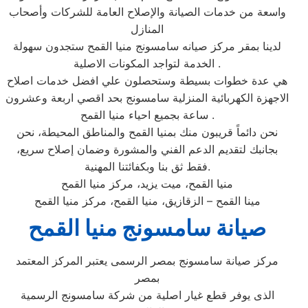
واسعة من خدمات الصيانة والإصلاح العامة للشركات وأصحاب
المنازل
لدينا بمقر مركز صيانه سامسونج منيا القمح ستجدون سهولة
الخدمة لتواجد المكونات الاصلية .
هي عدة خطوات بسيطة وستحصلون علي افضل خدمات اصلاح
الاجهزة الكهربائية المنزلية سامسونج بحد اقصي اربعة وعشرون
ساعة بجميع احياء منيا القمح .
نحن دائماً قريبون منك بمنيا القمح والمناطق المحيطة، نحن
بجانبك لتقديم الدعم الفني والمشورة وضمان إصلاح سريع،
فقط ثق بنا وبكفائتنا المهنية.
منيا القمح، ميت يزيد، مركز منيا القمح
مينا القمح – الزقازيق، منيا القمح، مركز منيا القمح
صيانة سامسونج منيا القمح
مركز صيانة سامسونج بمصر الرسمى يعتبر المركز المعتمد
بمصر
الذى يوفر قطع غيار اصلية من شركة سامسونج الرسمية