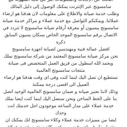
سامسونج عبر الإنترنت يمكنك الوصول إلى دليل المالك
وطلب خدمة صيانة والاطلاع على معلومات لان هدفنا هو ارضاء
عملائنا. ويمكنكم التواصل مع خدمة عملاء و مراكز خدمة صيانة
سامسونج ببسيون أو معرفة أرقام صيانة سامسونج لا تتردد في
الاتصال برقم سامسونج الموحد الخاص بسكان بسيون السابق
ذكره
افضل عمالة فنية ومهندسين لصيانة اجهزة سامسونج
نحن مركز صيانة سامسونج المعتمد من شركة سامسونج نملك
وبحمد الله اسطول من فريق العمل المتخصص فى صيانة
منتجات سامسونج العالمية
نستطيع ان نصل اليك اينما كنت وفى اى وقت هدفنا هو ارضاء
العميل الى اقصى درجة ممكنة
وذلك لاننا نعتبر صيانة و ضمان سامسونج العالمية الوحيد اتصل
بنا على الخط الساخن ونحن سنصل اليك اينما كنت ايضا نملك
خدمة عملاء على مدار الساعه موجودون اجل خدمتك انت
وحدك
ايضا من مميزات خدمة عملاء وكلاء سامسونج انك يمكنك ان
تتصل بنا وفى اى وقت ومن اى مكان ستقوم خدمة عملاء