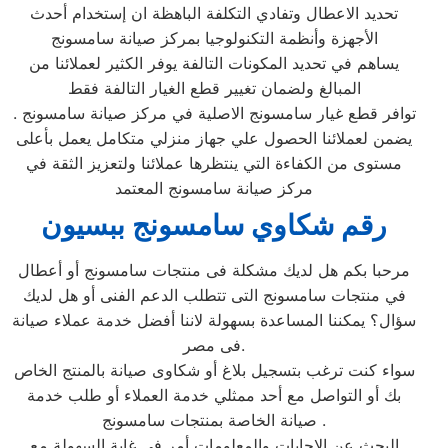
تحديد الاعطال وتفادي التكلفة الباهظة ان إستخدام أحدث
الأجهزة وأنظمة التكنولوجيا بمركز صيانة سامسونج
يساهم في تحديد المكونات التالفة يوفر الكثير لعملائنا من
المبالغ ولضمان تغيير قطع الغيار التالفة فقط
توافر قطع غيار سامسونج الاصلية في مركز صيانة سامسونج .
يضمن لعملائنا الحصول علي جهاز منزلي متكامل يعمل بأعلى
مستوى من الكفاءة التي ينتظرها عملائنا ولتعزيز الثقة في
مركز صيانة سامسونج المعتمد
رقم شكاوي سامسونج ببسيون
مرحبا بكم هل لديك مشكلة فى منتجات سامسونج أو أعطال
في منتجات سامسونج التى تتطلب الدعم الفنى أو هل لديك
سؤال؟ يمكننا المساعدة بسهولة لاننا أفضل خدمة عملاء صيانة
فى مصر.
سواء كنت ترغب بتسجيل بلاغ أو شكاوى صيانة بالمنتج الخاص
بك أو التواصل مع أحد ممثلي خدمة العملاء أو طلب خدمة
صيانة الخاصة بمنتجات سامسونج .
البحث عن الإجابات والمعلومات أمر في غاية السهولة مع