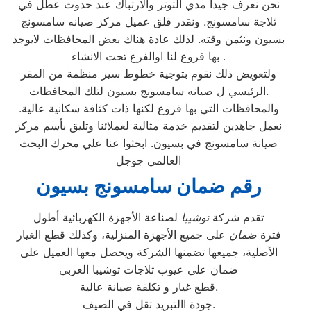
نحن نعرف جيدا مدي التوتر والارتباك عند حدوث عطل في
ثلاجة سامسونج. ونقدر قلق عميل مركز صيانه سامسونج
بسيون ونثمن وقته. لذلك عادة هناك بعض المحافظات لايوجد
بها فروع لنا اوالفرع تحت الانشاء .
ولتعويض ذلك نقوم بتوجية خطوط سير منظمة من المقر
الرئيسي ل صيانه سامسونج بسيون لتلك المحافظات.
والمحافظات التي بها فروع لكنها ذات كثافة سكانية عالية.
نعمل جاهدين لتقديم خدمة مثالية لعملائنا وتليق بأسم مركز
صيانة سامسونج في بسيون. ابحثوا عنا علي محرك البحث
العالمي جوجل
رقم ضمان سامسونج بسيون
تقدم شركة
توشيبا
لصناعة الأجهزة الكهربائية أطول
فترة
ضمان
على جميع الأجهزة المنزلية، وكذلك قطع الغيار
الأصلية، جميعها تضمنها الشركة ويحصل معها العميل على
ضمان علي عيوب ثلاجات توشيبا العربي
قطع غيار و تكلفة صيانة عالية.
جودة االتبريد تقل في الصيف.