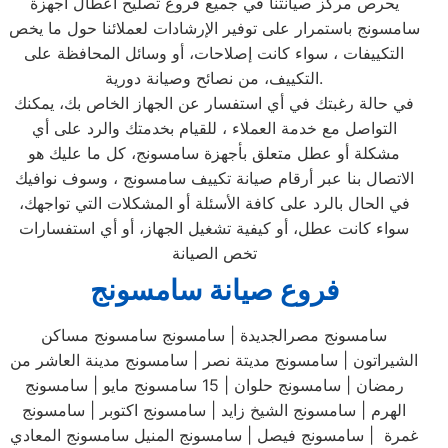
يحرص مركز صيانتنا في جميع فروع تصليح اعطال اجهزة
سامسونج باستمرار على توفير الإرشادات لعملائنا حول ما يخص
التكييفات ، سواء كانت إصلاحات، أو وسائل المحافظة على
التكييف، من نصائح وصيانة دورية.
في حالة رغبتك في أي استفسار عن الجهاز الخاص بك، يمكنك
التواصل مع خدمة العملاء ، للقيام بخدمتك والرد على أي
مشكلة أو عطل متعلق بأجهزة سامسونج، كل ما عليك هو
الاتصال بنا عبر أرقام صيانة تكييف سامسونج ، وسوف نوافيك
في الحال بالرد على كافة الأسئلة أو المشكلات التي تواجهك،
سواء كانت عطل، أو كيفية تشغيل الجهاز، أو أي استفسارات
تخص الصيانة
فروع صيانة سامسونج
سامسونج مصرالجديدة | سامسونج سامسونج مساكن
الشيراتون | سامسونج مديتة نصر | سامسونج مدينة العاشر من
رمضان | سامسونج حلوان | 15 سامسونج مايو | سامسونج
الهرم | سامسونج الشيخ زايد | سامسونج اكتوبر | سامسونج
غمرة | سامسونج فيصل | سامسونج المنيل سامسونج المعادي