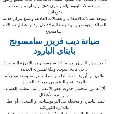
من غسالات اوتوماتيك، واخرى فوق اوتوماتيك، والنصف
اتوماتيك،
وتوجد غسالات الاطفال، والغسالات العادية، ويتمتع مركز خدمة
العملاء بوجود مهارة وخبرة عالية لافضل ارقام اعطال غسالات
سامسونج .
صيانة ديب فريزر سامسونج
بايتاى البارود
أصبح جهاز الفريزر من ماركة سامسونج من الأجهزة الضرورية
داخل كافة البيوت، وفقًا لمميزاته العديدة،
والتي من أبرزها حفظ الطعام لفترات طويلة، وتعدد موديلاته
المختلفة، وبالرغم من مميزاته العديدة،
ألا أنه من المحتمل حدوث بعض الأعطال التي تتطلب الصيانة،
ومن هذه الأعطال:
تلف التايمر، أو مشكلة في الترموستات، أو السخان، أو عطل
بالدائرة الكهربائية،
وفي هذه الحالة يجب عليك الاتصال بخدمة صيانة ديب فريزر