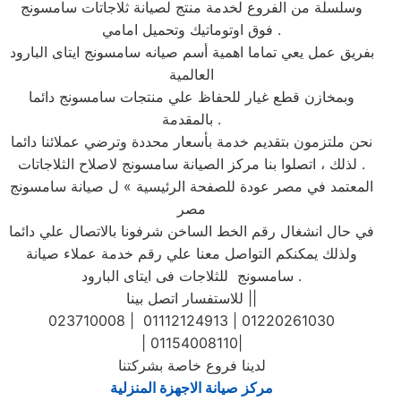
وسلسلة من الفروع لخدمة منتج لصيانة ثلاجاتات سامسونج
فوق اوتوماتيك وتحميل امامي .
بفريق عمل يعي تماما اهمية أسم صيانه سامسونج ايتاى البارود
العالمية
وبمخازن قطع غيار للحفاظ علي منتجات سامسونج دائما
بالمقدمة .
نحن ملتزمون بتقديم خدمة بأسعار محددة وترضي عملائنا دائما
. لذلك ، اتصلوا بنا مركز الصيانة سامسونج لاصلاح الثلاجاتات
المعتمد في مصر عودة للصفحة الرئيسية » ل صيانة سامسونج
مصر
في حال انشغال رقم الخط الساخن شرفونا بالاتصال علي دائما
ولذلك يمكنكم التواصل معنا علي رقم خدمة عملاء صيانة
سامسونج للثلاجات فى ايتاى البارود .
للاستفسار اتصل بينا ||
023710008 | 01112124913 | 01220261030
| 01154008110|
لدينا فروع خاصة بشركتنا
مركز صيانة الاجهزة المنزلية