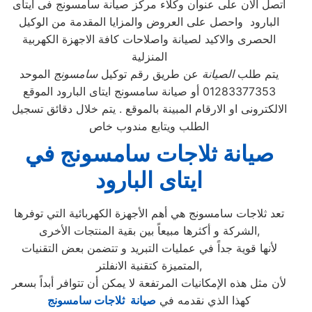
اتصل الان على عنوان وكلاء مركز صيانة سامسونج فى ايتاى
البارود واحصل على العروض والمزايا المقدمة من الوكيل
الحصرى والاكيد لصيانة واصلاحات كافة الاجهزة الكهربية
المنزلية
يتم طلب
الصيانة
عن طريق رقم توكيل
سامسونج
الموحد
01283377353 أو صيانة سامسونج ايتاى البارود الموقع
الالكترونى او الارقام المبينة بالموقع . يتم خلال دقائق تسجيل
الطلب ويتابع مندوب خاص
صيانة ثلاجات سامسونج في
ايتاى البارود
تعد ثلاجات سامسونج هي أهم الأجهزة الكهربائية التي توفرها
الشركة و أكثرها مبيعاً بين بقية المنتجات الأخرى,
لأنها قوية جداً في عمليات التبريد و تتضمن بعض التقنيات
المتميزة كتقنية الانفلتر,
لأن مثل هذه الإمكانيات المرتفعة لا يمكن أن تتوافر أبداً بسعر
كهذا الذي نقدمه في
صيانة ثلاجات سامسونج