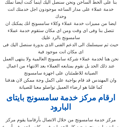
بنا على الخط الساخن ونحن سنصل اليك اينما كنت ايضا نملك
خدمة عملاء على مدار الساعه موجودون اجل خدمتك انت
وحدك
ايضا من مميزات خدمة عملاء وكلاء سامسونج انك يمكنك ان
تتصل بنا وفى اى وقت ومن اى مكان ستقوم خدمة عملاء
سامسونج بالرد عليك
حيث ثم سيسلمك الى الدعم الفنى الذى بدورة سنصل اليك فى
اى مكان انت موجود فية
نحن هنا لخدمة عملاء شركة سامسونج العالمية ولا ينتهى العمل
عند ذلك الحد بل نقوم بمتابعه العملاء بعد الانتهاء من اعمال
الصيانة للاطمئنان على اجهزة سامسونج
وان المهندس قد قام بواجبة على اكمل وجة ممكن لان هدفنا
كما قلنا هو ارضاء العميل تواصلو معنا للصيانة
ارقام مركز خدمة سامسونج بايتاى
البارود
مركز خدمة سامسونج من خلال الاتصال بأرقامنا يقوم مركز
صيانة سامسونج بتوحيد كل الخدمات في مكان واحد وفي أسرع