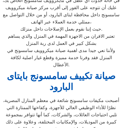
في حالة حدوث أي عطل في مايكروويف سامسونج الخاص بك،
عليك أن تتوجه على الفور إلى أقرب مركز صيانة ميكروويف
سامسونج داخل محافظة ايتاى البارود، أو من خلال التواصل مع
ممثلي خدمة العملاء عبر الهاتف،
حيث إننا نقوم بعمل الإصلاحات داخل منزلك.
تعتبر الافران من الاجهزة المهمة في المنزل والذي يساهم
بشكل كبير في العمل لدى ربة المنزل
ولأننا نعي جيدا مدى اهمية صيانة ميكروويف سامسونج في
المنزل فقد وفرنا خدمة مميزة وقطع غيار اصلية لكافة
الأعطال.
صيانة تكييف سامسونج بايتاى
البارود
أصبحت مكيفات سامسونج شائعة في معظم المنازل المصرية،
نظرًا للأداء الوظيفي العالي للأجهزة، وكفاءتها الممتازة التي
تلبي احتياجات العائلات، والشركات، كما أنها تتوافر بمجموعة
كبيرة من الموديلات، والإمكانيات المختلفة، وعلاوة على ذلك