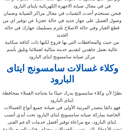
في في مجال صيانة الاجهزة الكهربائية بايتاى البارود
فنحن نستخدم أحدث التقنيات في مجال مراكز الصيانة وضمان
وصول العميل على جهاز جديد في حالة عجزنا عن توفير اي من
قطع الغيار وفي حالة الاصلاح نلتزم بتسليمك جهازك في حالة
الجديد
من حيث والمحافظات التي بها فروع لكنها ذات كثافة سكانية
عالية نعمل جاهدين لتقديم خدمة مثالية لعملائنا وتليق بأسم
مركز صيانه سامسونج ايتاى البارود
وكلاء غسالات سامسونج ايتاى
البارود
نظرًا لأن وكلاء سامسونج يدرك جيدًا ما يحتاجه العملاء بمحافظة
ايتاى البارود،
فهو دائمًا يتصدر المرتبة الأولى في صيانة جميع أنواع الغسالات
الخاصة بماركة صيانه سامسونج ايتاى البارود تحت أيدي أنسب
ايتاى البارود، مع مراعاة توفير أفضل خدمات الدعم الفنى.
تتعدد الأعطال التي تصيب الغسالات بمختلف فئات الصنع والنوع