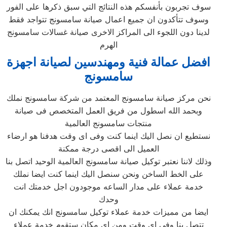
سوف تجربون بأنفسكم هذه النتائج التي سبق ذكرها على الفور
وسوف تتأكدون ان جميع اعمال صيانة سامسونج تتواجد فقط
لدينا دون اللجوء الى المراكز الاخرى صيانة غسالات سامسونج
الهرم
افضل عمالة فنية ومهندسين لصيانة اجهزة
سامسونج
نحن مركز صيانة سامسونج المعتمد من شركة سامسونج نملك
وبحمد الله اسطول من فريق العمل المتخصص فى صيانة
منتجات سامسونج العالمية
نستطيع ان نصل اليك اينما كنت وفى اى وقت هدفنا هو ارضاء
العميل الى اقصى درجة ممكنة
وذلك لاننا نعتبر توكيل صيانة سامسونج العالمية الوحيد اتصل بنا
على الخط الساخن ونحن سنصل اليك اينما كنت ايضا نملك
خدمة عملاء على مدار الساعه موجودون اجل خدمتك انت
وحدك
ايضا من مميزات خدمة عملاء توكيل سامسونج انك يمكنك ان
تتصل بنا وفى اى وقت ومن اى مكان ستقوم خدمة عملاء