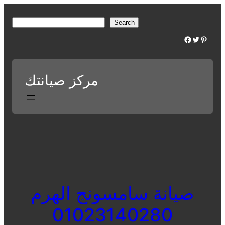
Skip
to
S
Search
content
e
Facebook
Twitter
Pinterest
a
r
c
مركز صيانتك
h
صيانة سامسونج الهرم
01023140280