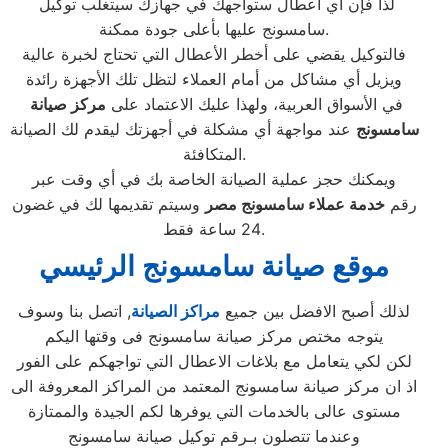
لذا فإن أي أعطال ستواجهك في جهازك سيتغلب توكيل
سامسونج عليها بأعلى جودة ممكنة.
فالتوكيل يقضي على أخطر الأعطال التي تحتاج لخبرة عالية
ويزيل أي مشاكل من أمام العملاء لتظل تلك الأجهزة رائدة
في الأسواق العربية، ولهذا عليك الاعتماد على
مركز صيانة
سامسونج
عند مواجهة أي مشكلة في أجهزتك ليقدم لك الصيانة
المتكافئة.
ويمكنك حجز عملية الصيانة الخاصة بك في أي وقت عبر
رقم
خدمة عملاء
سامسونج
مصر
وسيتم تقديمها لك في غضون
24 ساعة فقط.
موقع صيانة سامسونج الرئيسي
لذلك أصبح الافضل بين جميع
مراكز الصيانة
, اتصل بنا وسوف
يتوجه مختص مركز صيانة سامسونج فى وقتها اليكم
لكن لكي يتعامل مع بلاغات الاعطال التي تواجهكم على الفور
اذ ان مركز صيانة سامسونج المعتمد من المراكز المعروفة الى
مستوى عالى بالخدمات التي يوفرها لكم الجيدة والممتازة
وعندما تتصلون بـرقم توكيل صيانة سامسونج