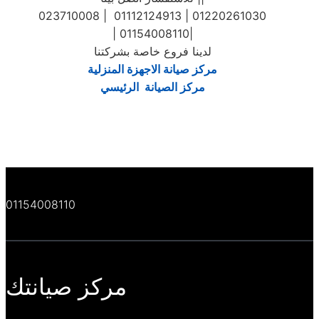
023710008 | 01112124913 | 01220261030
| 01154008110|
لدينا فروع خاصة بشركتنا
مركز صيانة الاجهزة المنزلية
مركز الصيانة الرئيسي
01154008110
مركز صيانتك