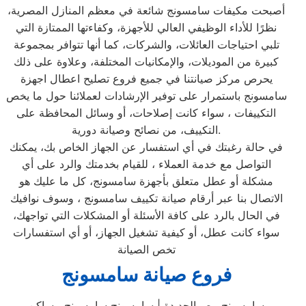
أصبحت مكيفات سامسونج شائعة في معظم المنازل المصرية،
نظرًا للأداء الوظيفي العالي للأجهزة، وكفاءتها الممتازة التي
تلبي احتياجات العائلات، والشركات، كما أنها تتوافر بمجموعة
كبيرة من الموديلات، والإمكانيات المختلفة، وعلاوة على ذلك
يحرص مركز صيانتنا في جميع فروع تصليح اعطال اجهزة
سامسونج باستمرار على توفير الإرشادات لعملائنا حول ما يخص
التكييفات ، سواء كانت إصلاحات، أو وسائل المحافظة على
التكييف، من نصائح وصيانة دورية.
في حالة رغبتك في أي استفسار عن الجهاز الخاص بك، يمكنك
التواصل مع خدمة العملاء ، للقيام بخدمتك والرد على أي
مشكلة أو عطل متعلق بأجهزة سامسونج، كل ما عليك هو
الاتصال بنا عبر أرقام صيانة تكييف سامسونج ، وسوف نوافيك
في الحال بالرد على كافة الأسئلة أو المشكلات التي تواجهك،
سواء كانت عطل، أو كيفية تشغيل الجهاز، أو أي استفسارات
تخص الصيانة
فروع صيانة سامسونج
سامسونج مصرالجديدة | سامسونج سامسونج مساكن