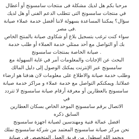
مرحبا بكم هل لديك مشكلة فى منتجات سامسونج أو أعطال
في منتجات سامسونج التى تتطلب الدعم الفنى أو هل لديك
سؤال؟ يمكننا المساعدة بسهولة لاننا أفضل خدمة عملاء صيانة
فى مصر.
سواء كنت ترغب بتسجيل بلاغ أو شكاوى صيانة بالمنتج الخاص
بك أو التواصل مع أحد ممثلي خدمة العملاء أو طلب خدمة
صيانة الخاصة بمنتجات سامسونج .
البحث عن الإجابات والمعلومات أمر في غاية السهولة مع
سامسونج عبر الإنترنت يمكنك الوصول إلى دليل المالك
وطلب خدمة صيانة والاطلاع على معلومات لان هدفنا هو ارضاء
عملائنا. ويمكنكم التواصل مع خدمة عملاء و مراكز خدمة صيانة
سامسونج بالعطارين أو معرفة أرقام صيانة سامسونج لا تتردد
في
الاتصال برقم سامسونج الموحد الخاص بسكان العطارين
السابق ذكره
افضل عمالة فنية ومهندسين لصيانة اجهزة سامسونج
نحن مركز صيانة سامسونج المعتمد من شركة سامسونج نملك
وبحمد الله اسطول من فريق العمل المتخصص فى صيانة