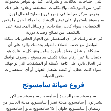
تلبي احتياجات العائلات، والشركات، كما أنها تتوافر بمجموعة
كبيرة من الموديلات، والإمكانيات المختلفة، وعلاوة على ذلك
يحرص مركز صيانتنا في جميع فروع تصليح اعطال اجهزة
سامسونج باستمرار على توفير الإرشادات لعملائنا حول ما يخص
التكييفات ، سواء كانت إصلاحات، أو وسائل المحافظة على
التكييف، من نصائح وصيانة دورية.
في حالة رغبتك في أي استفسار عن الجهاز الخاص بك، يمكنك
التواصل مع خدمة العملاء ، للقيام بخدمتك والرد على أي
مشكلة أو عطل متعلق بأجهزة سامسونج، كل ما عليك هو
الاتصال بنا عبر أرقام صيانة تكييف سامسونج ، وسوف نوافيك
في الحال بالرد على كافة الأسئلة أو المشكلات التي تواجهك،
سواء كانت عطل، أو كيفية تشغيل الجهاز، أو أي استفسارات
تخص الصيانة
فروع صيانة سامسونج
سامسونج مصرالجديدة | سامسونج سامسونج مساكن
الشيراتون | سامسونج مديتة نصر | سامسونج مدينة العاشر من
رمضان | سامسونج حلوان | 15 سامسونج مايو | سامسونج