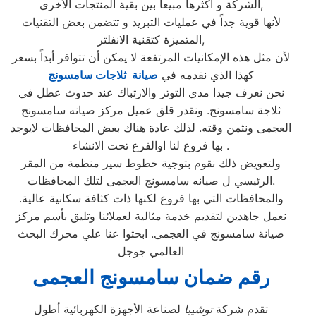
الشركة و أكثرها مبيعاً بين بقية المنتجات الأخرى,
لأنها قوية جداً في عمليات التبريد و تتضمن بعض التقنيات
المتميزة كتقنية الانفلتر,
لأن مثل هذه الإمكانيات المرتفعة لا يمكن أن تتوافر أبداً بسعر
كهذا الذي نقدمه في
صيانة ثلاجات سامسونج
نحن نعرف جيدا مدي التوتر والارتباك عند حدوث عطل في
ثلاجة سامسونج. ونقدر قلق عميل مركز صيانه سامسونج
العجمى ونثمن وقته. لذلك عادة هناك بعض المحافظات لايوجد
بها فروع لنا اوالفرع تحت الانشاء .
ولتعويض ذلك نقوم بتوجية خطوط سير منظمة من المقر
الرئيسي ل صيانه سامسونج العجمى لتلك المحافظات.
والمحافظات التي بها فروع لكنها ذات كثافة سكانية عالية.
نعمل جاهدين لتقديم خدمة مثالية لعملائنا وتليق بأسم مركز
صيانة سامسونج في العجمى. ابحثوا عنا علي محرك البحث
العالمي جوجل
رقم ضمان سامسونج العجمى
تقدم شركة
توشيبا
لصناعة الأجهزة الكهربائية أطول