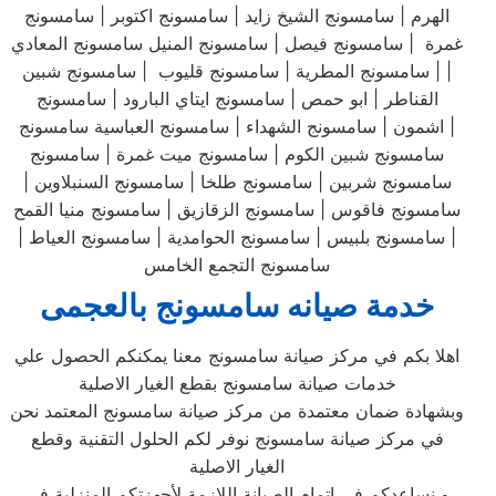
الهرم | سامسونج الشيخ زايد | سامسونج اكتوبر | سامسونج
غمرة | سامسونج فيصل | سامسونج المنيل سامسونج المعادي
| | سامسونج المطرية | سامسونج قليوب | سامسونج شبين
القناطر | ابو حمص | سامسونج ايتاي البارود | سامسونج
اشمون | سامسونج الشهداء | سامسونج العباسية سامسونج |
سامسونج شبين الكوم | سامسونج ميت غمرة | سامسونج
سامسونج شربين | سامسونج طلخا | سامسونج السنبلاوين |
سامسونج فاقوس | سامسونج الزقازيق | سامسونج منيا القمح
| سامسونج بلبيس | سامسونج الحوامدية | سامسونج العياط |
سامسونج التجمع الخامس
خدمة صيانه سامسونج بالعجمى
اهلا بكم في مركز صيانة سامسونج معنا يمكنكم الحصول علي
خدمات صيانة سامسونج بقطع الغيار الاصلية
وبشهادة ضمان معتمدة من مركز صيانة سامسونج المعتمد نحن
في مركز صيانة سامسونج نوفر لكم الحلول التقنية وقطع
الغيار الاصلية
و نساعدكم في اتمام الصيانة اللازمة لأجهزتكم المنزلية في