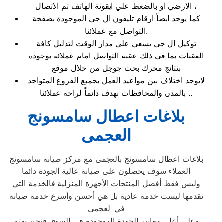
الارضي او بالضغط علي ايقونة الهاتف ثم الاتصال ،
كما يوجد ايضاً ارقام تليفون ال جي الموجودة بصفحة
التواصل مع عملائنا.
توكيل ال جي يسعي على مدار الوقت لتذليل كافة
العقبات بما في ذلك عقبة التواصل امام عملائه بوجوده
بنتائج محرك بحث جوجل من خلال موقع
لايوجد اختلاف بين مواعيد العمل بجميع الفروع المتواجد
بالمدن والمحافظات نهدف دائماً لراحة عملائنا ..
بلاغات اعطال سامسونج
العجمى
بلاغات اعطال سامسونج بالعجمى مع مركز صيانة سامسونج
العملاء سوف يحصلون على صيانة عالية الجودة دائما
وليس فقط أفضل المنتجات الأجهزة المنزلية فالخدمة التي
نقدمها ليست خدمة عادية بل هي أحسن وأسرع خدمة صيانة
في العجمى
وعلى أعلى معايير الجودة الموجودة في السوق فنحن نهتم