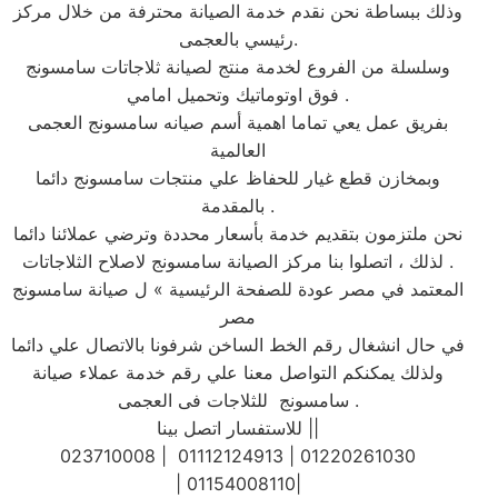
وذلك ببساطة نحن نقدم خدمة الصيانة محترفة من خلال مركز
رئيسي بالعجمى.
وسلسلة من الفروع لخدمة منتج لصيانة ثلاجاتات سامسونج
فوق اوتوماتيك وتحميل امامي .
بفريق عمل يعي تماما اهمية أسم صيانه سامسونج العجمى
العالمية
وبمخازن قطع غيار للحفاظ علي منتجات سامسونج دائما
بالمقدمة .
نحن ملتزمون بتقديم خدمة بأسعار محددة وترضي عملائنا دائما
. لذلك ، اتصلوا بنا مركز الصيانة سامسونج لاصلاح الثلاجاتات
المعتمد في مصر عودة للصفحة الرئيسية » ل صيانة سامسونج
مصر
في حال انشغال رقم الخط الساخن شرفونا بالاتصال علي دائما
ولذلك يمكنكم التواصل معنا علي رقم خدمة عملاء صيانة
سامسونج للثلاجات فى العجمى .
للاستفسار اتصل بينا ||
023710008 | 01112124913 | 01220261030
| 01154008110|