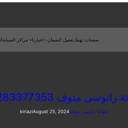
صفحات تهمك
تفعيل الضمان
اخبارنا
مراكز الصيانة
ات
 زانوسى منوف 01283377353
صيانة زانوسى منوف
August 25, 2024
kiriazi