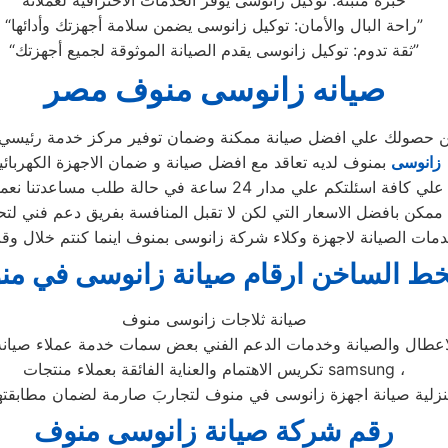
“خبرة مثبتة: توكيل زانوسى يوفر الخدمات الاحترافية لعملائه”
“راحة البال والأمان: توكيل زانوسى يضمن سلامة أجهزتك وأدائها”
“ثقة تدوم: توكيل زانوسى يقدم الصيانة الموثوقة لجميع أجهزتك”
صيانه زانوسى منوف مصر
من حصولك علي افضل صيانة ممكنة وضمان توفير مركز خدمة رئيسي
 زانوسى
بمنوف لديه تعاقد مع افضل صيانة و ضمان الاجهزة الكهربائ
دار 24 ساعة في حالة طلب مساعدتنا نعمل علي توصيل اجهزتكم
ممكن بافضل الاسعار التي لكن لا تقبل المنافسة بفريق دعم فني لتح
خط الساخن ارقام صيانة زانوسى في م
صيانة ثلاجات زانوسى منوف
لاعطال والصيانة وخدمات الدعم الفني بعض سمات خدمة عملاء صيا
تكريس الاهتمام والعناية الفائقة بعملاء منتجات samsung ،
نزلية صيانة اجهزة زانوسى في منوف لتجاربَ صارمة لضمان مطابقتها 
رقم شركة صيانة زانوسى منوف