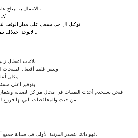
الاتصال بنا متاح على الدوام من خلال رقم صيانة ال جي الارضي او بالضغط علي ايقونة الهاتف ثم الاتصال ،
كما يوجد ايضاً ارقام تليفون ال جي الموجودة بصفحة التواصل مع عملائنا.
توكيل ال جي يسعي على مدار الوقت لتذل
لايوجد اختلاف بين مواعيد العمل بجميع الفروع المتواجد بالمدن والمحافظات نهدف دائماً لراحة عملائنا ..
بلاغات اعطال زان
وليس فقط أفضل المنتجات ال
وعلى أعلى
وتوفير أعلى مستو
فنحن نستخدم أحدث التقنيات في مجال مراكز الصيانة وضمان 
من حيث والمحافظات التي بها فروع لكن
فهو دائمًا يتصدر المرتبة الأولى في صيانة جميع أنواع الغسالات الخاصة بماركة صيانه زانوسى منوف تحت أيدي أنسب منوف، مع مراعاة توفير أفضل خدمات الدعم الفنى.