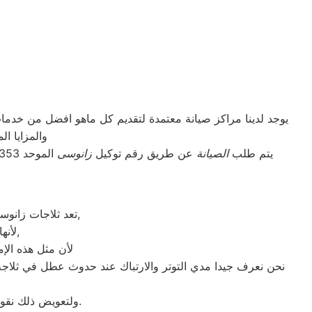
يوجد لدينا مراكز صيانة معتمدة لتقديم كل ماهو افضل من خد
والمزايا ا
يتم طلب
الصيانة
عن طريق رقم توكيل
زانوسى
الموحد 01283377353 أو صيانة زانوسى منوف الموقع الالكترونى او الارقام المبينة بالموقع . يتم خلال دقائق تسجيل الطلب ويتابع مندوب خاص
تعد ثلاجات زانوسى هي أهم الأجهزة الكهربائية التي توفرها الشركة و أكثرها مبيعاً بين بقية المنتجات الأخرى,
لأنها قوية جداً في عمليات التبريد و تتضمن بعض التقنيات المتميزة كتقنية الانفلتر,
لأن مثل هذه الإم
نحن نعرف جيدا مدي التوتر والارتباك عند حدوث عطل في ثلاجة
ولتعويض ذلك نقوم بتوجية خطوط سير منظمة من المقر الرئيسي ل صيانه زانوسى منوف لتلك المحافظات.