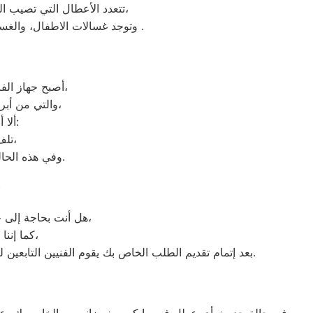
تتعدد الأعطال التي تصيب الغسالات بمختلف فئات الصنع والنوع من غسالات اوتوماتيك، واخرى فوق اوتوماتيك، والنصف اتوماتيك،
وتوجد غسالات الاطفال، والغسالات العادية، ويتمتع مركز خدمة العملاء بوجود مهارة وخبرة عالية لافضل ارقام اعطال غسالات زانوسى .
أصبح جهاز الفريزر من ماركة زانوسى من الأجهزة الضرورية داخل كافة البيوت، وفقًا لمميزاته العديدة،
والتي من أبرزها حفظ الطعام لفترات طويلة، وتعدد موديلاته المختلفة، وبالرغم من مميزاته العديدة،
ألا أنه من المحتمل حدوث بعض الأعطال التي تتطلب الصيانة، ومن هذه الأعطال:
تلف التايمر، أو مشكلة في الترموستات، أو السخان، أو عطل بالدائرة الكهربائية،
وفي هذه الحالة يجب عليك الاتصال بخدمة صيانة ديب فريزر زانوسى منوف لعمل الإصلاحات اللازمة.
ص
هل أنت بحاجة إلى خدمة الصيانة الفورية لغسالة الأطباق لديك؟ نحن نمنحك خدمة الصيانة الفورية التي ترغب بها،
كما إننا نمتلك خبرة أكثر من 10 سنوات في خدمات إصلاحات كافة أنواع غسالات الأطباق،
بعد إتمام تقديم الطلب الخاص بك يقوم الفنيين التابعين لـ غسالات الاطباق ، بعمل معاينة بالمنزل لتحديد العطل، ثم القيام ب اصلاح غسالات اطباق زانوسى دون سحب الجهاز إلى الوكلاء.