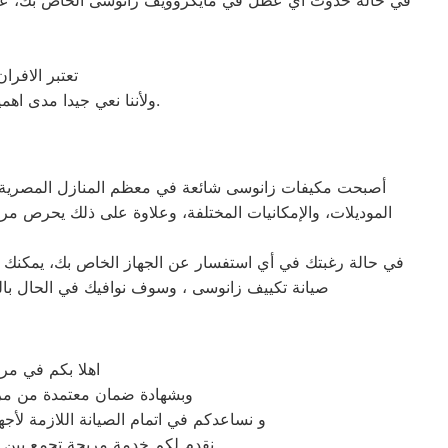
في حالة حدوث أي عطل في مايكروويف زانوسى الخاص بك، عليك
تعتبر الافر
ولأننا نعي جيدا مدى اهمية صيانة ميكروويف زانوسى في المنزل فقد وفرنا خدمة مميزة وقطع غيار اصلية لكافة الأعطال.
أصبحت مكيفات زانوسى شائعة في معظم المنازل المصرية، نظرًا
الموديلات، والإمكانيات المختلفة، وعلاوة على ذلك يحرص مر
في حالة رغبتك في أي استفسار عن الجهاز الخاص بك، يمكنك ال
صيانة تكييف زانوسى ، وسوف نوافيك في الحال بالر
اهلا بكم في مر
وبشهادة ضمان معتمدة من مركز
و نساعدكم في اتمام الصيانة اللازمة لأجه
نقدم لكم خدمة مريحة تجمع بين الجودة والسرعة والاسعار المحددة وضمان مابعد الاصلاح ونجنبكم التجارب السيئة التي تهدر الوقت والمال.