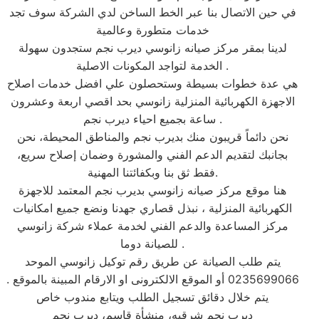
في حين الاتصال بنا عبر الخط الساخن لدي الشركة سوف تجد
خدمات متطورة وعالمية
لدينا بمقر مركز صيانه زانوسي ديرب نجم ستجدون سهولة
الخدمة لتواجد المكونات الاصلية .
هي عدة خطوات بسيطة وستحصلون علي افضل خدمات اصلاح
الاجهزة الكهربائية المنزلية زانوسي بحد اقصي اربعة وعشرون
ساعة بجميع احياء ديرب نجم .
نحن دائماً قريبون منك بديرب نجم والمناطق المحيطة، نحن
بجانبك لتقديم الدعم الفني والمشورة وضمان إصلاح سريع،
فقط ثق بنا وبكفائتنا المهنية.
هنا موقع مركز صيانه زانوسي بديرب نجم المعتمد للاجهزة
الكهربائية المنزلية ، نبذل قصاري جهدنا ونضع جميع امكانيات
مركز المساعدة والدعم الفني لخدمة عملاء شركة زانوسي
للصيانة دوما .
يتم طلب الصيانة عن طريق رقم توكيل زانوسي الموحد
0235699066 أو الموقع الالكترونى او الارقام المبينة بالموقع .
يتم خلال دقائق تسجيل الطلب ويتابع مندوب خاص
ديرب نجم شرقيه، منشأة قاسم، ديرب نجم