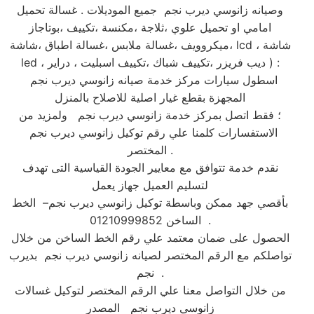
وصيانه زانوسي ديرب نجم جميع الموديلات . غسالة تحميل
امامي او تحميل علوي ،ثلاجة ،مكنسة ،تكييف ،بوتاجاز
،ميكروويف ،غسالة ملابس ،غسالة اطباق ،شاشة lcd ، شاشة
led ، ديب فريزر ،تكييف شباك ،تكييف اسبليت ، دراير ) :
اسطول سيارات مركز خدمة صيانه زانوسي ديرب نجم
المجهزة بقطع غيار اصلية للاصلاح بالمنزل
؛ فقط اتصل بمركز خدمة زانوسي ديرب نجم ولمزيد من
الاستفسارات كلمنا علي رقم توكيل زانوسي ديرب نجم
المختصر .
نقدم خدمة تتوافق مع معايير الجودة القياسية التى تهدف
لتسليم العميل جهاز يعمل
بأقصي جهد ممكن وباسطة توكيل زانوسي ديرب نجم– الخط
الساخن 01210999852 .
الحصول على ضمان معتمد علي رقم الخط الساخن من خلال
تواصلكم مع الرقم المختصر لصيانه زانوسي ديرب نجم بديرب
نجم .
من خلال التواصل معنا علي الرقم المختصر لتوكيل غسالات
زانوسي ديرب نجم المصدر