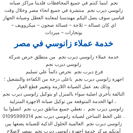
نجم اينما كنتم في جميع المحافظات فلدينا مراكز صيانه
زانوسي ديرب نجم منتشرة في جميع انحاء مصر وخلال وقت
قياسي سوف يصل اليكم مهندسنا لمعاينة العطل وصيانة الجهاز
اي كان غسالة – ثلاجة – غسالة صحون – ميكروويف –
بوتجازات – مبردات
خدمة عملاء زانوسي في مصر
خدمة عملاء زانوسي ديرب نجم من منطلق حرص شركة
زانوسي ديرب نجم
فرع ديرب نجم نحرص دائماً علي تسليم
اجهزة زانوسي ديرب نجم باعلى درجة من الكفاءة والتشغيل ؛
وذلك بعد عمل الصيانة اللازمة وتغيير قطع الغيار
التالفة بأخري اصلية سواء بالمنزل او بتوكيل زانوسي ديرب نجم
، انها الخدمة المتوقعة من توكيل صيانة الاجهزة المنزلية
زانوسي ديرب نجم ، نغطي جميع مناطق ديرب نجم اتصلوا بنا
على الخط الساخن لصيانه زانوسي ديرب نجم 01095999314 .
زانوسي ديرب نجم العالمية الحلول الذكية للصيانة يضعها بين
أيديكم مركز خدمة اجهزة زانوسي ديرب نجم بمصر لاصلاح