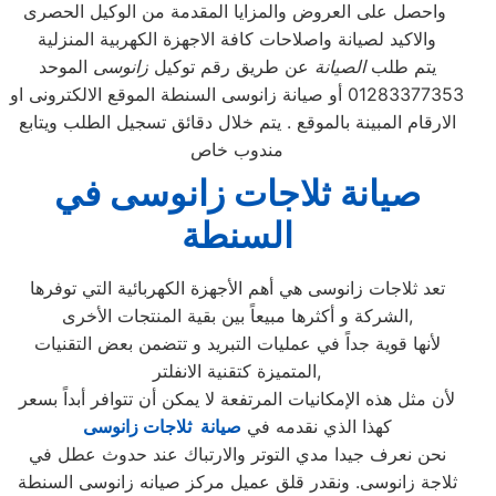
واحصل على العروض والمزايا المقدمة من الوكيل الحصرى
والاكيد لصيانة واصلاحات كافة الاجهزة الكهربية المنزلية
يتم طلب
الصيانة
عن طريق رقم توكيل
زانوسى
الموحد
01283377353 أو صيانة زانوسى السنطة الموقع الالكترونى او
الارقام المبينة بالموقع . يتم خلال دقائق تسجيل الطلب ويتابع
مندوب خاص
صيانة ثلاجات زانوسى في
السنطة
تعد ثلاجات زانوسى هي أهم الأجهزة الكهربائية التي توفرها
الشركة و أكثرها مبيعاً بين بقية المنتجات الأخرى,
لأنها قوية جداً في عمليات التبريد و تتضمن بعض التقنيات
المتميزة كتقنية الانفلتر,
لأن مثل هذه الإمكانيات المرتفعة لا يمكن أن تتوافر أبداً بسعر
كهذا الذي نقدمه في
صيانة ثلاجات زانوسى
نحن نعرف جيدا مدي التوتر والارتباك عند حدوث عطل في
ثلاجة زانوسى. ونقدر قلق عميل مركز صيانه زانوسى السنطة