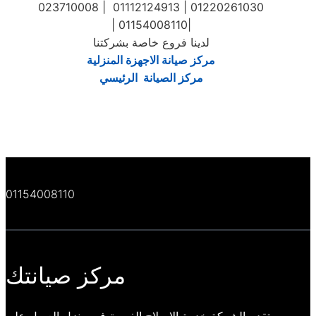
023710008 | 01112124913 | 01220261030
| 01154008110|
لدينا فروع خاصة بشركتنا
مركز صيانة الاجهزة المنزلية
مركز الصيانة الرئيسي
01154008110
مركز صيانتك