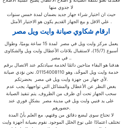
فعندما تعلو تكلفة الصيانة و اصلاح الاعطال يصبح عملية الاصلاح
لا جدوي منها
حيث ان اختيار شراء جهاز جديد بضمان لمدة خمس سنوات
علي الاقل و بيع الجهاز القديم يكون هو الاختيار الأمثل .
ارقام شكاوي صيانة وايت ويل مصر
يعمل مركز وايت ويل في مصر لمدة 15 ساعة يوميًا، وطوال
أسبوع (15/7)، لاستقبال بلاغات الأعطال وايت ويل والشكاوى
في مصر ..
هدفنا هو البقاء متاحين دائمًا لخدمة سيادتكم عند الاتصال برقم
خدمة وايت ويل الموحَّد، وهو 01154008110. نحن نؤدي صيانة
لأي جهاز من جهزة وايت ويل في مصر بحضرتكم.
بغض النظر عن الأعطال والمشاكل التي تواجهها، يجب عدم
سحب الجهاز تحت أي ظرف من الظروف. يتم تنفيذ الصيانة
على يد فنيي وايت ويل في مدينة مصر بشكلٍ فوري عند
حضورهم.
لا تحتاج سوى لبضع دقائق من وقتهم، مع العلم بأنّ المدة
تختلف اعتمادًا على نوع الخلل الموجود. نقوم بصيانة أجهزة وايت