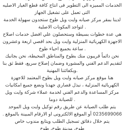
الخدمات المميزه الى التطوير فى انتاج كافة قطع الغيار الاصليه
التى تعمل على تشغيل الجهاز
لدينا بمقر مركز صيانه وايت ويل طوخ ستجدون سهولة الخدمة
لتواجد المكونات الاصلية .
هي عدة خطوات بسيطة وستحصلون علي افضل خدمات اصلاح
الاجهزة الكهربائية المنزلية وايت ويل بحد اقصي اربعة وعشرون
ساعة بجميع احياء طوخ .
نحن دائماً قريبون منك بطوخ والمناطق المحيطة، نحن بجانبك
لتقديم الدعم الفني والمشورة وضمان إصلاح سريع، فقط ثق بنا
وبكفائتنا المهنية.
هنا موقع مركز صيانه وايت ويل بطوخ المعتمد للاجهزة
الكهربائية المنزلية ، نبذل قصاري جهدنا ونضع جميع امكانيات
مركز المساعدة والدعم الفني لخدمة عملاء شركة وايت ويل
للصيانة دوما .
يتم طلب الصيانة عن طريق رقم توكيل وايت ويل الموحد
0235699066 أو الموقع الالكترونى او الارقام المبينة بالموقع .
يتم خلال دقائق تسجيل الطلب ويتابع مندوب خاص
طوخ، مدينة طوخ، طوخ