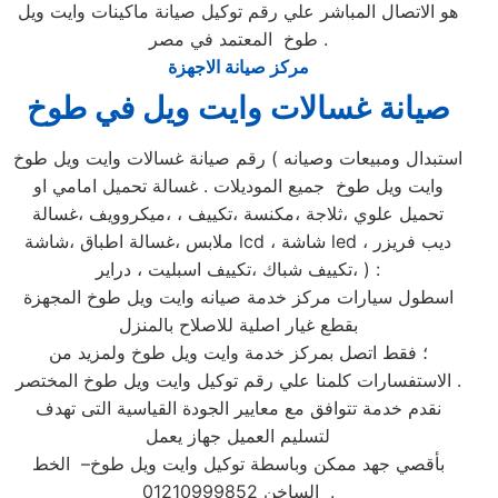
هو الاتصال المباشر علي رقم توكيل صيانة ماكينات وايت ويل
طوخ المعتمد في مصر .
مركز صيانة الاجهزة
صيانة غسالات وايت ويل في طوخ
رقم صيانة غسالات وايت ويل طوخ ( استبدال ومبيعات وصيانه
وايت ويل طوخ جميع الموديلات . غسالة تحميل امامي او
تحميل علوي ،ثلاجة ،مكنسة ،تكييف ، ،ميكروويف ،غسالة
ملابس ،غسالة اطباق ،شاشة lcd ، شاشة led ، ديب فريزر
،تكييف شباك ،تكييف اسبليت ، دراير ) :
اسطول سيارات مركز خدمة صيانه وايت ويل طوخ المجهزة
بقطع غيار اصلية للاصلاح بالمنزل
؛ فقط اتصل بمركز خدمة وايت ويل طوخ ولمزيد من
الاستفسارات كلمنا علي رقم توكيل وايت ويل طوخ المختصر .
نقدم خدمة تتوافق مع معايير الجودة القياسية التى تهدف
لتسليم العميل جهاز يعمل
بأقصي جهد ممكن وباسطة توكيل وايت ويل طوخ– الخط
الساخن 01210999852 .