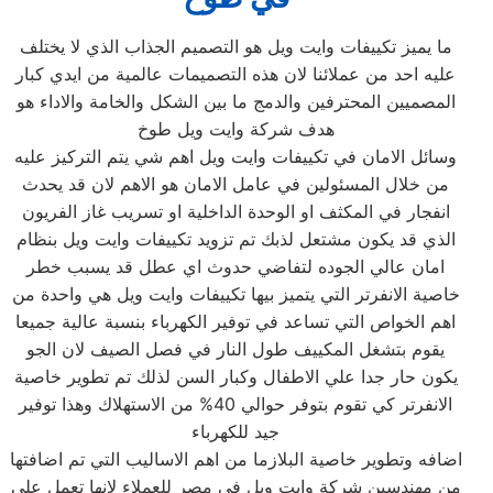
ما يميز تكييفات وايت ويل هو التصميم الجذاب الذي لا يختلف
عليه احد من عملائنا لان هذه التصميمات عالمية من ايدي كبار
المصميين المحترفين والدمج ما بين الشكل والخامة والاداء هو
هدف شركة وايت ويل طوخ
وسائل الامان في تكييفات وايت ويل اهم شي يتم التركيز عليه
من خلال المسئولين في عامل الامان هو الاهم لان قد يحدث
انفجار في المكثف او الوحدة الداخلية او تسريب غاز الفريون
الذي قد يكون مشتعل لذبك تم تزويد تكييفات وايت ويل بنظام
امان عالي الجوده لتفاضي حدوث اي عطل قد يسبب خطر
خاصية الانفرتر التي يتميز بيها تكييفات وايت ويل هي واحدة من
اهم الخواص التي تساعد في توفير الكهرباء بنسبة عالية جميعا
يقوم بتشغل المكييف طول النار في فصل الصيف لان الجو
يكون حار جدا علي الاطفال وكبار السن لذلك تم تطوير خاصية
الانفرتر كي تقوم بتوفر حوالي 40% من الاستهلاك وهذا توفير
جيد للكهرباء
اضافه وتطوير خاصية البلازما من اهم الاساليب التي تم اضافتها
من مهندسين شركة وايت ويل في مصر للعملاء لانها تعمل علي