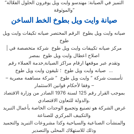
“التميز في الصيانة: مهندسو وايت ويل يوفرون الحلول الفعّالة
والموثوقة”
صيانة وايت ويل بطوخ الخط الساخن
صيانه وايت ويل بطوخ الرقم المختصر صيانه تكيفات وايت ويل
طوخ
| مركز صيانه تكييفات وايت ويل طوخ شركة متخصصة في
اصلاح اعطال وايت ويل طوخ بمصر
وتقدم عبر موقعها ارقام مراكز الصيانة,خدمة العملاء رقم
صيانه وايت ويل طوخ ؛ تليفون وايت ويل طوخ …
تأسست شركة ” وايت ويل طوخ ” شركة مساهمة مصرية –
وفقا لأحكام قوانين الاستثمار –
بموجب القرار رقم 125 لسنة 1976 الصادر من وزارة الاقتصاد
والدولة للتعاون الاقتصادي.
غرض الشركة هو تصنيع وتجميع الوحدات الخاصة بأعمال التبريد
والتكييف المركزي للصناعة
والمنشآت الصناعية والسياحية وكذا مشروعات التبريد والتجميد
وذلك للاستهلاك المحلى والتصدير