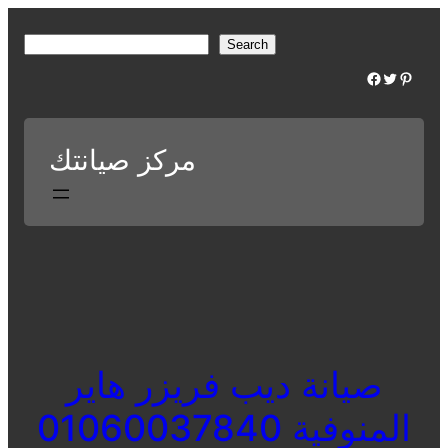
Skip
to
S
Search
content
e
Facebook
Twitter
Pinterest
a
r
c
مركز صيانتك
h
صيانة ديب فريزر هاير
المنوفية 01060037840