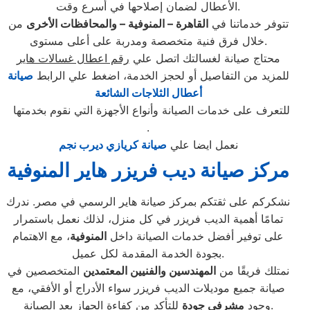
الأعطال لضمان إصلاحها في أسرع وقت.
تتوفر خدماتنا في
القاهرة – المنوفية – والمحافظات الأخرى
من
خلال فرق فنية متخصصة ومدربة على أعلى مستوى.
محتاج صيانة لغسالتك اتصل علي
رقم اعطال غسالات هاير
للمزيد من التفاصيل أو لحجز الخدمة، اضغط علي الرابط
صيانة
أعطال الثلاجات الشائعة
للتعرف على خدمات الصيانة وأنواع الأجهزة التي نقوم بخدمتها
.
نعمل ايضا علي
صيانة كريازي ديرب نجم
مركز صيانة ديب فريزر هاير المنوفية
نشكركم على ثقتكم بمركز صيانة هاير الرسمي في مصر. ندرك
تمامًا أهمية الديب فريزر في كل منزل، لذلك نعمل باستمرار
على توفير أفضل خدمات الصيانة داخل
المنوفية
، مع الاهتمام
بجودة الخدمة المقدمة لكل عميل.
نمتلك فريقًا من
المهندسين والفنيين المعتمدين
المتخصصين في
صيانة جميع موديلات الديب فريزر سواء الأدراج أو الأفقي، مع
للتأكد من كفاءة الجهاز بعد الصيانة.
وجود
مشرفي جودة