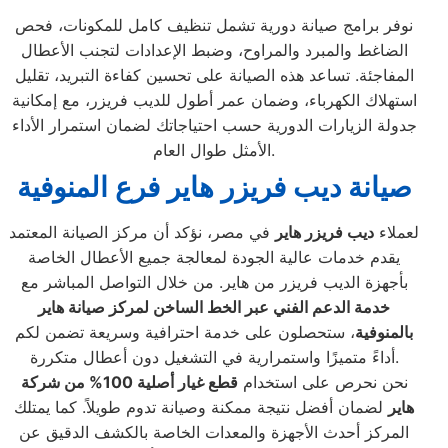
نوفر برامج صيانة دورية تشمل تنظيف كامل للمكونات، فحص
الضاغط والمبرد والمراوح، وضبط الإعدادات لتجنب الأعطال
المفاجئة. تساعد هذه الصيانة على تحسين كفاءة التبريد، تقليل
استهلاك الكهرباء، وضمان عمر أطول للديب فريزر، مع إمكانية
جدولة الزيارات الدورية حسب احتياجاتك لضمان استمرار الأداء
الأمثل طوال العام.
صيانة ديب فريزر هاير فرع المنوفية
لعملاء
ديب فريزر هاير
في مصر، نؤكد أن مركز الصيانة المعتمد
يقدم خدمات عالية الجودة لمعالجة جميع الأعطال الخاصة
بأجهزة الديب فريزر من هاير. من خلال التواصل المباشر مع
خدمة الدعم الفني عبر الخط الساخن لمركز صيانة هاير
بالمنوفية
، ستحصلون على خدمة احترافية وسريعة تضمن لكم
أداءً متميزًا واستمرارية في التشغيل دون أعطال متكررة.
نحن نحرص على استخدام
قطع غيار أصلية 100% من شركة
هاير
لضمان أفضل نتيجة ممكنة وصيانة تدوم طويلاً. كما يمتلك
المركز أحدث الأجهزة والمعدات الخاصة بالكشف الدقيق عن