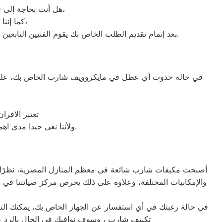
هل أنت بحاجة إلى خدمة الصيانة الفورية لغسالة الأطباق لديك؟ نحن نمنحك خدمة الصيانة الفورية التي ترغب بها،
كما إننا نمتلك خبرة أكثر من 10 سنوات في خدمات إصلاحات كافة أنواع غسالات الأطباق،
بعد إتمام تقديم الطلب الخاص بك يقوم الفنيين التابعين لـ غسالات الاطباق ، بعمل معاينة بالمنزل لتحديد العطل، ثم القيام ب اصلاح غسالات اطباق شارب دون سحب الجهاز إلى الوكلاء.
في حالة حدوث أي عطل في مايكروويف شارب الخاص بك، عليك أ
تعتبر الافر
ولأننا نعي جيدا مدى اهمية صيانة ميكروويف شارب في المنزل فقد وفرنا خدمة مميزة وقطع غيار اصلية لكافة الأعطال.
أصبحت مكيفات شارب شائعة في معظم المنازل المصرية، نظرًا للأدا
والإمكانيات المختلفة، وعلاوة على ذلك يحرص مركز صيانتنا في 
في حالة رغبتك في أي استفسار عن الجهاز الخاص بك، يمكنك التو
تكييف شارب ، وسوف نوافيك في الحال بالرد عل