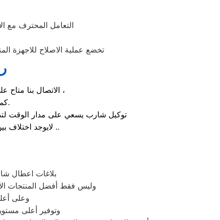
التعامل المحترف مع ا
تخضع عملية الاصلاح للاجهزة الم
رق
الاتصال بنا متاح على الدوام من خلال رقم صيانة شارب الارضي او بالضغط علي ايقونة الهاتف ثم الاتصال ،
كما يوجد ايضاً ارقام تليفون شارب الموجودة بصفحة التواصل مع عملائنا.
توكيل شارب يسعي على مدار الوقت لتذل
لايوجد اختلاف بين مواعيد العمل بجميع الفروع المتواجد بالمدن والمحافظات نهدف دائماً لراحة عملائنا ..
بلاغات اعطال شار
وليس فقط أفضل المنتجات الأ
وعلى أعلى
وتوفير أعلى مستويا