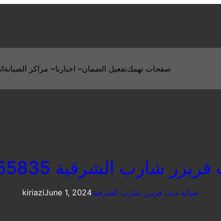
صفحات تهمك
تفعيل الضمان
اخبارنا
مراكز الصيانة
ات
يزر شارب الشرقية 01093055835
صيانة ديب فريزر شارب الشرقية
June 1, 2024
kiriazi