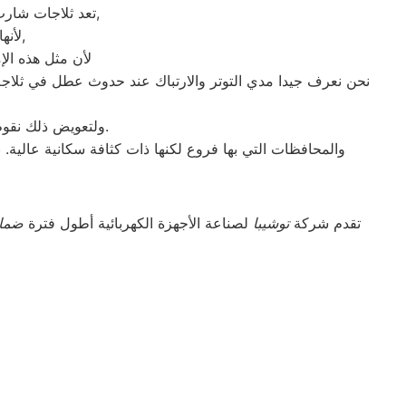
تعد ثلاجات شارب هي أهم الأجهزة الكهربائية التي توفرها الشركة و أكثرها مبيعاً بين بقية المنتجات الأخرى,
لأنها قوية جداً في عمليات التبريد و تتضمن بعض التقنيات المتميزة كتقنية الانفلتر,
لأن مثل هذه الإ
نحن نعرف جيدا مدي التوتر والارتباك عند حدوث عطل في ثلاجة
ولتعويض ذلك نقوم بتوجية خطوط سير منظمة من المقر الرئيسي ل صيانه شارب الشرقية لتلك المحافظات.
والمحافظات التي بها فروع لكنها ذات كثافة سكانية عالية.
تقدم شركة
توشيبا
لصناعة الأجهزة الكهربائية أطول فترة
ضما