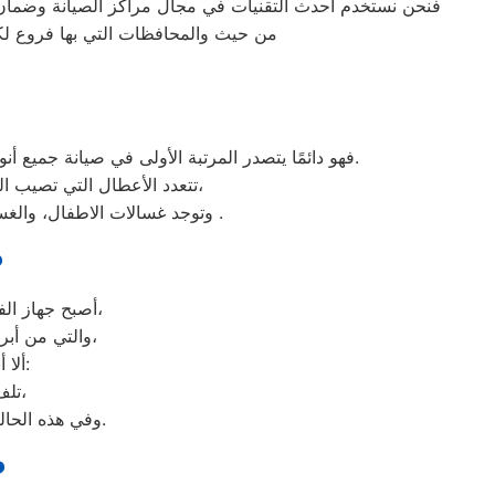
فنحن نستخدم أحدث التقنيات في مجال مراكز الصيانة وضمان 
من حيث والمحافظات التي بها فروع لكن
فهو دائمًا يتصدر المرتبة الأولى في صيانة جميع أنواع الغسالات الخاصة بماركة صيانه شارب الشرقية تحت أيدي أنسب الشرقية، مع مراعاة توفير أفضل خدمات الدعم الفنى.
تتعدد الأعطال التي تصيب الغسالات بمختلف فئات الصنع والنوع من غسالات اوتوماتيك، واخرى فوق اوتوماتيك، والنصف اتوماتيك،
وتوجد غسالات الاطفال، والغسالات العادية، ويتمتع مركز خدمة العملاء بوجود مهارة وخبرة عالية لافضل ارقام اعطال غسالات شارب .
ص
أصبح جهاز الفريزر من ماركة شارب من الأجهزة الضرورية داخل كافة البيوت، وفقًا لمميزاته العديدة،
والتي من أبرزها حفظ الطعام لفترات طويلة، وتعدد موديلاته المختلفة، وبالرغم من مميزاته العديدة،
ألا أنه من المحتمل حدوث بعض الأعطال التي تتطلب الصيانة، ومن هذه الأعطال:
تلف التايمر، أو مشكلة في الترموستات، أو السخان، أو عطل بالدائرة الكهربائية،
وفي هذه الحالة يجب عليك الاتصال بخدمة صيانة ديب فريزر شارب الشرقية لعمل الإصلاحات اللازمة.
ص