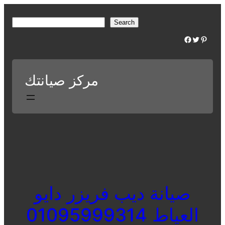
Skip
to
S
Search
content
e
Facebook
Twitter
Pinterest
a
r
c
مركز صيانتك
h
صيانة ديب فريزر دايو
العياط 01095999314