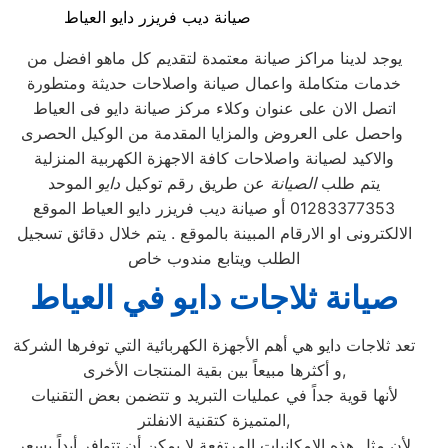
صيانة ديب فريزر دايو العياط
يوجد لدينا مراكز صيانة معتمدة لتقديم كل ماهو افضل من
خدمات متكاملة واعمال صيانة واصلاحات حديثة ومتطورة
اتصل الان على عنوان وكلاء مركز صيانة دايو فى العياط
واحصل على العروض والمزايا المقدمة من الوكيل الحصرى
والاكيد لصيانة واصلاحات كافة الاجهزة الكهربية المنزلية
يتم طلب
الصيانة
عن طريق رقم توكيل
دايو
الموحد
01283377353 أو صيانة ديب فريزر دايو العياط الموقع
الالكترونى او الارقام المبينة بالموقع . يتم خلال دقائق تسجيل
الطلب ويتابع مندوب خاص
صيانة ثلاجات دايو في العياط
تعد ثلاجات دايو هي أهم الأجهزة الكهربائية التي توفرها الشركة
و أكثرها مبيعاً بين بقية المنتجات الأخرى,
لأنها قوية جداً في عمليات التبريد و تتضمن بعض التقنيات
المتميزة كتقنية الانفلتر,
لأن مثل هذه الإمكانيات المرتفعة لا يمكن أن تتوافر أبداً بسعر