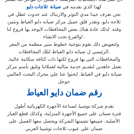
كهذا الذي نقدمه في
صيانة ثلاجات دايو
نحن نعرف جيدا مدي التوتر والارتباك عند حدوث عطل في
ثلاجة دايو. ونقدر قلق عميل مركز صيانه دايو العياط ونثمن
وقته. لذلك عادة هناك بعض المحافظات لايوجد بها فروع لنا
اوالفرع تحت الانشاء .
ولتعويض ذلك نقوم بتوجية خطوط سير منظمة من المقر
الرئيسي ل صيانه دايو العياط لتلك المحافظات.
والمحافظات التي بها فروع لكنها ذات كثافة سكانية عالية.
نعمل جاهدين لتقديم خدمة مثالية لعملائنا وتليق بأسم مركز
صيانة دايو في العياط. ابحثوا عنا علي محرك البحث العالمي
جوجل
رقم ضمان دايو العياط
تقدم شركة
توشيبا
لصناعة الأجهزة الكهربائية أطول
فترة
ضمان
على جميع الأجهزة المنزلية، وكذلك قطع الغيار
الأصلية، جميعها تضمنها الشركة ويحصل معها العميل على
ضمان علي عيوب ثلاجات توشيبا العربي