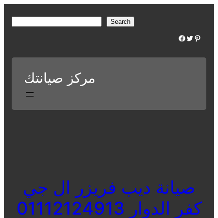
Skip
to
S
Search
content
e
Facebook
Twitter
Pinterest
a
r
c
مركز صيانتك
h
صيانة ديب فريزر ال جي
كفر الدوار 01112124913