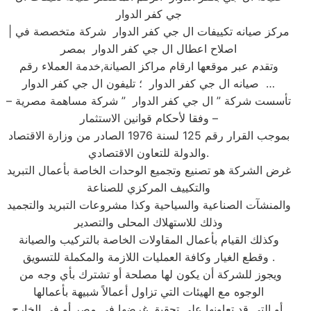
جي كفر الدوار
| مركز صيانه تكييفات ال جي كفر الدوار شركة متخصصة في
اصلاح اعطال ال جي كفر الدوار بمصر
وتقدم عبر موقعها ارقام مراكز الصيانة,خدمة العملاء رقم
صيانه ال جي كفر الدوار ؛ تليفون ال جي كفر الدوار …
تأسست شركة ” ال جي كفر الدوار ” شركة مساهمة مصرية –
وفقا لأحكام قوانين الاستثمار –
بموجب القرار رقم 125 لسنة 1976 الصادر من وزارة الاقتصاد
والدولة للتعاون الاقتصادي.
غرض الشركة هو تصنيع وتجميع الوحدات الخاصة بأعمال التبريد
والتكييف المركزي للصناعة
والمنشآت الصناعية والسياحية وكذا مشروعات التبريد والتجميد
وذلك للاستهلاك المحلى والتصدير
وكذلك القيام بأعمال المقاولات الخاصة بالتركيب والصيانة
وقطع الغيار وكافة العمليات اللازمة والمكملة للتسويق .
ويجوز للشركة أن يكون لها مصلحة أو تشترك بأي وجه من
الوجوه مع الهيئات التي تزاول أعمالاً شبيهة بأعمالها
أو التي قد تعاونها على تحقيق غرضها في مصر أو في الخارج.