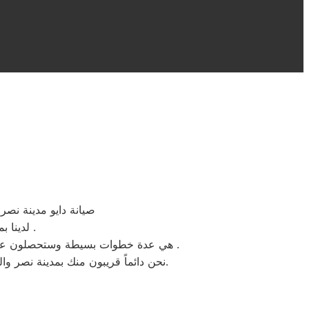
صيانة دايو مدينة نصر
لدينا بمقر مركز صيانه دايو مدينة نصر ستجدون سهولة الخدمة لتواجد المكونات الاصلية .
هي عدة خطوات بسيطة وستحصلون علي افضل خدمات اصلاح الاجهزة الكهربائية المنزلية دايو بحد اقصي اربعة وعشرون ساعة بجميع احياء مدينة نصر .
نحن دائماً قريبون منك بمدينة نصر والمناطق المحيطة، نحن بجانبك لتقديم الدعم الفني والمشورة وضمان إصلاح سريع، فقط ثق بنا وبكفائتنا المهنية.