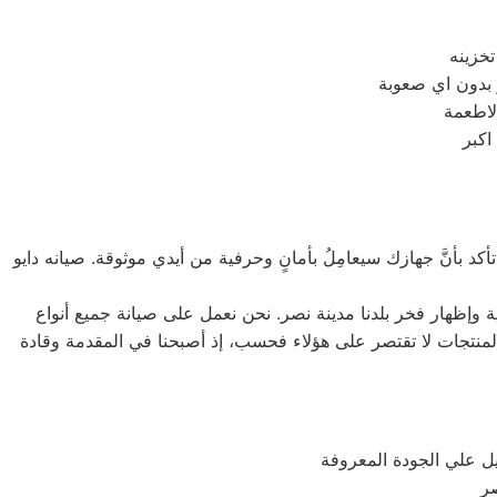
لاطعمة
د بأنَّ جهازك سيعامِلُ بأمانٍ وحرفية من أيدي موثوقة. صيانه دايو
ة وإظهار فخر بلدنا مدينة نصر. نحن نعمل على صيانة جميع أنواع
يل الأمامي والتحميل العلوي، بالإضافة إلى غسالات 7 كيلو و 10 كيلو و 14 كيلو. جميع أنواع المنتجات لا تقتصر على هؤلاء فحسب، إذ أصبحنا في المقدمة وقادة
ل علي الجودة المعروفة
صر