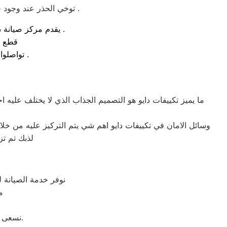
توخي الحذر عند وجود خلل بالجهاز او عطل و الاتصال بمركز الصيانة لضمان تقديم خدمة صيانة بها اعلي معايير السلامة .
يقدم مركز صيانة دايو لـ غساله اطباق في مصر خدمات منزلية فورية بمصر و مصر و جميع المحافظات .
قطع ا
تواصلوا معنا علي رقم مركز خدمة توكيل دايو لـ غساله اطباق بمصر و المحافظات .
ما يميز تكييفات دايو هو التصميم الجذاب الذي لا يختلف عليه 
وسائل الامان في تكييفات دايو اهم شي يتم التركيز عليه من خلا
لذبك تم ت
نوفر خدمة الصيانة 
م
نسعى لتحقيق مستوى جديد من الإنجازات من خلال تحدي ومواجة طريقة تفكيرنا دائمًا.