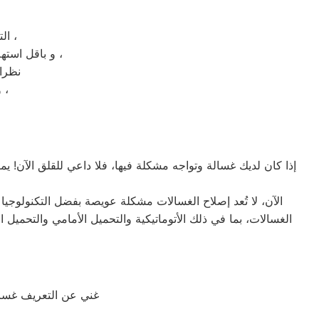
التي ستضمن لكم الحصول علي طعام صحي و طازج مهما امتدت فترة تخزينه ،
و باقل استهلاك للكهرباء ؛ كما انكم تستطيعوا تخزين ما شئتم من الاطعمة بالجهاز بدون اي صعوبة ،
نظرا 
و حتي تتضح لكم الصورة و تتعرفوا علي ديب فريزر دايو 6 درج بشكل اكبر ،
إذا كان لديك غسالة وتواجه مشكلة فيها، فلا داعي للقلق الآن! يم
الآن، لا تُعد إصلاح الغسالات مشكلة عويصة بفضل التكنولوجيا
غني عن التعريف غسال