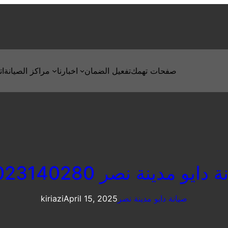
صفحات تهمك
تفعيل الضمان
اخبارنا
مراكز الصيانة
ات
دايو مدينة نصر 01023140280
صيانة دايو مدينة نصر
April 15, 2025
kiriazi