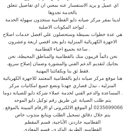
اي عميل و يريد الاستفسار عنه بمعني ان اي تفاصيل تتعلق
بالخدمة تجدوها
لدينا بمقر مركز صيانه دايو القطامية ستجدون سهولة الخدمة
لتواجد المكونات الاصلية .
هي عدة خطوات بسيطة وستحصلون علي افضل خدمات اصلاح
الاجهزة الكهربائية المنزلية دايو بحد اقصي اربعة وعشرون
ساعة بجميع احياء القطامية .
نحن دائماً قريبون منك بالقطامية والمناطق المحيطة، نحن
بجانبك لتقديم الدعم الفني والمشورة وضمان إصلاح سريع،
فقط ثق بنا وبكفائتنا المهنية.
هنا موقع مركز صيانه دايو بالقطامية المعتمد للاجهزة الكهربائية
المنزلية ، نبذل قصاري جهدنا ونضع جميع امكانيات مركز
المساعدة والدعم الفني لخدمة عملاء شركة دايو للصيانة دوما .
يتم طلب الصيانة عن طريق رقم توكيل دايو الموحد
0235699066 أو الموقع الالكترونى او الارقام المبينة بالموقع .
يتم خلال دقائق تسجيل الطلب ويتابع مندوب خاص
القطاميه جاردنز، الأباجية، قسم المقطم
القطاميه, الطريق الدائري، قسم المعادي