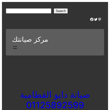
Skip
to
S
Search
content
e
Facebook
Twitter
Pinterest
a
r
c
مركز صيانتك
h
صيانة دايو القطامية
01125892599