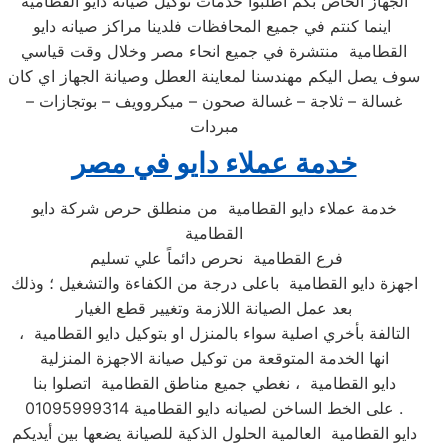
الجهاز الخاص بكم أطلبوا خدمات توكيل صيانه دايو القطامية
اينما كنتم في جميع المحافظات فلدينا مراكز صيانه دايو
القطامية منتشرة في جميع انحاء مصر وخلال وقت قياسي
سوف يصل اليكم مهندسنا لمعاينة العطل وصيانة الجهاز اي كان
غسالة – ثلاجة – غسالة صحون – ميكروويف – بوتجازات –
مبردات
خدمة عملاء دايو في مصر
خدمة عملاء دايو القطامية من منطلق حرص شركة دايو
القطامية
فرع القطامية نحرص دائماً علي تسليم
اجهزة دايو القطامية باعلى درجة من الكفاءة والتشغيل ؛ وذلك
بعد عمل الصيانة اللازمة وتغيير قطع الغيار
التالفة بأخري اصلية سواء بالمنزل او بتوكيل دايو القطامية ،
انها الخدمة المتوقعة من توكيل صيانة الاجهزة المنزلية
دايو القطامية ، نغطي جميع مناطق القطامية اتصلوا بنا
على الخط الساخن لصيانه دايو القطامية 01095999314 .
دايو القطامية العالمية الحلول الذكية للصيانة يضعها بين أيديكم