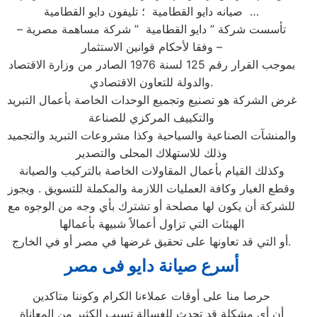
صيانه دايو القطامية ؛ تليفون دايو القطامية …
تأسست شركة ” دايو القطامية ” شركة مساهمة مصرية –
وفقا لأحكام قوانين الاستثمار –
بموجب القرار رقم 125 لسنة 1976 الصادر من وزارة الاقتصاد
والدولة للتعاون الاقتصادي.
غرض الشركة هو تصنيع وتجميع الوحدات الخاصة بأعمال التبريد
والتكييف المركزي للصناعة
والمنشآت الصناعية والسياحية وكذا مشروعات التبريد والتجميد
وذلك للاستهلاك المحلى والتصدير
وكذلك القيام بأعمال المقاولات الخاصة بالتركيب والصيانة
وقطع الغيار وكافة العمليات اللازمة والمكملة للتسويق . ويجوز
للشركة أن يكون لها مصلحة أو تشترك بأي وجه من الوجوه مع
الهيئات التي تزاول أعمالاً شبيهة بأعمالها
أو التي قد تعاونها على تحقيق غرضها في مصر أو في الخارج.
أسرع صيانة دايو فى مصر
حرصا منا على أوقات عملاءنا الكرام وكوننا متاكدين
أن أي مشكلة قد تحدث للغسالة تسبب الكثير من المعاناة