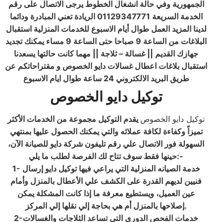
الجمهورية وفي حالة انشغال الخطوط يرجى الاتصال على رقم
الخدمة السريعة 01129347771 الريادة تعني المبادرة ودائما
لدينا المزيد العمل طوال أيام الاسبوع للخدمات المنزلية استقبال
البلاغات من الساعة 9 صباحا حتى الساعة 9 مساء يمكنك تجديد
جهازك القديم || غسالة – ثلاجة || مهما كانت حالتها يسعدنا
استقبال بلاغات اعطال غسالات دايو الخصوص و مقتراحاتكم عن
طريق البريد الالكتروني 24 ساعة طوال ايام الاسبوع
توكيل دايو
الخصوص
توكيل دايو الخصوص
يقدم التوكيل مجموعة من الخدمات الأكثر
تميزاً وكفاءة لكافة عملائه والتي يمكنك الحصول عليها بمنتهي
السهولة فور الاتصال علي رقم تليفون شركة دايو للصيانة الآن،
:-
حينها فقط سوف تتاح لك الفرصة لطلب ما يلي
1- خدمة الصيانه المنزلية التي يراعي فيها توكيل دايو إرسال
فنيين لديهم القدرة على الكشف علي الأعطال بالمنزل وأمام
عين العميل، ويستطيع معرفة ما إذا كانت المشكلة يمكن
.
إصلاحها بالمنزل أم هي بحاجة إلي نقلها إلي المركز
2-خدمات الفحص الدوري التي تساعد الثلاجات والغسالات