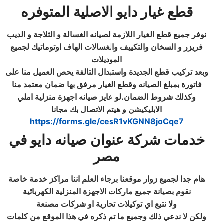
قطع غيار دايو الاصلية المتوفره
نوفر جميع قطع الغيار اللازمة لصيانه الغسالة و الثلاجة و الديب
فريزر و السخان والتكييف والغسالات الهاف اوتوماتيك لجميع
الموديلات
وبعد تركيب قطع الجديدة واستبدال التالفة يحص العميل منا على
فاتورة بمبلغ الصيانه وقطع الغيار مرفق بها ضمان معتمد منا
وكذلك شروط الضمان.لو عايز صيانه اجهزة منزلية املي
الابليكيشن و هيتم الاتصال بك مجانا
https://forms.gle/cesR1vKGNN8joCqe7
خدمات شركة عنوان صيانه دايو في
مصر
هام جدا لجميع زوار موقعنا برجاء العلم اننا مراكز خدمة خاصة
نقوم بصيانة جميع ماركات الاجهزة المنزلية الكهربائية
ولا نتبع اي توكيلات تجارية او شركات مصنعة
ولكن لا ندعي ذلك وجميع ما تم ذكره في هذا الموقع من كلمات