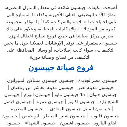
أصبحت مكيفات جيبسون شائعة في معظم المنازل المصرية،
نظرًا للأداء الوظيفي العالي للأجهزة، وكفاءتها الممتازة التي
تلبي احتياجات العائلات، والشركات، كما أنها تتوافر بمجموعة
كبيرة من الموديلات، والإمكانيات المختلفة، وعلاوة على ذلك
يحرص مركز صيانتنا في جميع فروع تصليح اعطال اجهزة
جيبسون باستمرار على توفير الإرشادات لعملائنا حول ما يخص
التكييفات ، سواء كانت إصلاحات، أو وسائل المحافظة على
التكييف، من نصائح وصيانة دورية.
فروع صيانة جيبسون
جيبسون مصرالجديدة | جيبسون جيبسون مساكن الشيراتون |
جيبسون مديتة نصر | جيبسون مدينة العاشر من رمضان |
جيبسون حلوان | 15 جيبسون مايو | جيبسون الهرم | جيبسون
الشيخ زايد | جيبسون اكتوبر | جيبسون غمرة | جيبسون فيصل
| جيبسون المنيل جيبسون المعادي | | جيبسون المطرية |
جيبسون قليوب | جيبسون شبين القناطر | ابو حمص | جيبسون
ايتاي البارود | جيبسون اشمون | جيبسون الشهداء | جيبسون