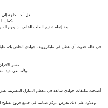
هل أنت بحاجة إلى خدمة الصيانة الفورية لغسالة الأطباق لديك؟ نحن نمنحك خدمة الصيانة الفورية التي ترغب بها،
كما إننا نمتلك خبرة أكثر من 10 سنوات في خدمات إصلاحات كافة أنواع غسالات الأطباق،
بعد إتمام تقديم الطلب الخاص بك يقوم الفنيين التابعين لـ غسالات الاطباق ، بعمل معاينة بالمنزل لتحديد العطل، ثم القيام بإصلاحه دون سحب الجهاز إلى التوكيل.
في حالة حدوث أي عطل في مايكروويف جولدي الخاص بك، عليك أ
تعتبر الافر
ولأننا نعي جيدا مدى اهمية فرن جولدي في المنزل فقد وفرنا خدمة مميزة وقطع غيار اصلية لكافة الأعطال.
أصبحت مكيفات جولدي شائعة في معظم المنازل المصرية، نظرًا للأد
وعلاوة على ذلك يحرص مركز صيانتنا في جميع فروع تصليح اع