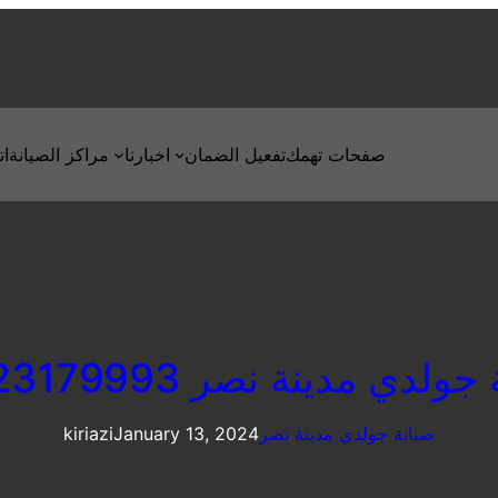
صفحات تهمك
تفعيل الضمان
اخبارنا
مراكز الصيانة
ات
ولدي مدينة نصر 01223179993
صيانة جولدي مدينة نصر
January 13, 2024
kiriazi