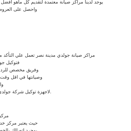
يوجد لدينا مراكز صيانة معتمدة لتقديم كل ماهو افض
واحصل على العروض 
مراكز صيانة جولدي مدينة نصر تعمل علي التأكد
فتوكيل جول
وفريق مخصص للرد علي كافة اسئلتكم علي م
وصيانتها في اقل وقت 
وا
لاجهزة توكيل شركة جولدي بمدينة نصر اينما كنتم خلال وقت قياسي سوف يصل اليكم مهندسنا لمعاينة العطل وصيانة الجهاز.
مركز
حيث يعتبر مركز خد
بمجرد اتصالك بالخ