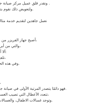
ونقدر قلق عميل مركز صيانة جولدي مدينة نصر ونثمن وقته. لذلك عادة هناك بعض المحافظات لايوجد بها فروع لنا اوالفرع تحت الانشاء .
ولتعويض ذلك نقوم بتوجية خطوط سير منظمة من المقر الرئيسي لمركز صيانة جولدي مدينة نصر لتلك المحافظات.
نعمل جاهدين لتقديم خدمة مثال
أصبح جهاز الفريزر من ماركة جولدي من الأجهزة الضرورية داخل كافة البيوت، وفقًا لمميزات ديب فريزر جولدي العديدة،
والتي من أبرزها حفظ الطعام لفترات طويلة، وتعدد موديلاته المختلفة، وبالرغم من مميزاته العديدة،
ألا أنه من المحتمل حدوث بعض الأعطال التي تتطلب الصيانة، ومن هذه الأعطال:
تلف التايمر، أو مشكلة في الترموستات، أو السخان، أو عطل بالدائرة الكهربائية،
وفي هذه الحالة يجب عليك الاتصال بخدمة ديب فريزر جولدي مدينة نصر لعمل الإصلاحات اللازمة.
نظرًا لأن توكيل جولدي يدرك جيدًا ما
فهو دائمًا يتصدر المرتبة الأولى في صيانة جميع أنواع الغسالات الخاصة بماركة جولدي تحت أيدي أنسب المهندسين، مع مراعاة توفير أفضل خدمات الدعم الفنى.
تتعدد الأعطال التي تصيب الغسالات بمختلف فئات الصنع والنوع من غسالات جولدي اوتوماتيك، واخرى فوق اوتوماتيك، والنصف اتوماتيك،
وتوجد غسالات الاطفال، والغسالات العادية، ويتمتع مركز خدمة العملاء بوجود مهارة وخبرة عالية لافضل خدمة صيانة لعملاء جولدي في مصر.