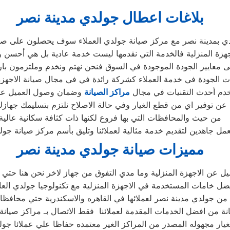
بلاغات اعطال جولدي مدينة نصر
ي بمدينة نصر مع مركز صيانة جولدي العملاء سوف يحصلون على صيانة
هزة المنزلية فالخدمة التي نقدمها ليست خدمة عادية بل هي أحسن 
 معايير الجودة الموجودة في السوق فنحن نهتم ونخدم وملتزمون بارض
ت الجودة في خدمة العملاء كشركة رائدة في في مجال صيانة الاجهزة ا
دم أحدث التقنيات في مجال
مراكز الصيانة
وضمان وصول العميل على
عن توفير اي من قطع الغيار وفي حالة الاصلاح نلتزم بتسليمك جهازك
من حيث والمحافظات التي بها فروع لكنها ذات كثافة سكانية عالية
عمل جاهدين لتقديم خدمة مثالية لعملائنا وتليق بأسم مركز صيانة جول
مميزات صيانة جولدي مدينة نصر
ميل عن الاجهزة المنزلية وما مدي التفوق من جهاز لاخر نحن هنا حتي 
 خامات المستخدمة في الاجهزة المنزلية مع تكنولوجيا جولدي العال
ن جولدي مدينة نصر لعملائها في القاهره والاسكندرية حتي محافظات
انة من افضل الخدمات المقدمة لعملائنا فقط الاتصال بـ مراكز صيانة
يار مجهوله المصدر من المراكز الغير معتمده حفاظا علي عملائا جو