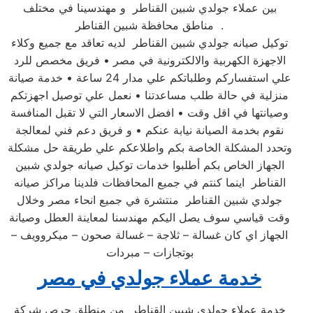
بين عملاء جولدي شبين القناطر و مهندسينا في مختلف
مناطق محافظة شبين القناطر .
توكيل صيانه جولدي شبين القناطر لديه تعاقد مع جميع وكلاء
الاجهزة الكهربية والالكترونية في مصر • فريق مخصص للرد
علي استفساركم وطلباتكم علي مدار 24 ساعة • خدمة صيانة
منزلية في حالة طلب مساعدتنا • نعمل علي توصيل اجهزتكم
وصيانتها في اقل وقت • افضل الاسعار التي لا تقبل المنافسة
نقوم بخدمة الصيانة نيابة عنكم • و فريق دعم فني لمعالجة
وتحدد المشكلة الخاصة بكم واطلاعكم علي طريقة حل مشكلة
الجهاز الخاص بكم أطلبوا خدمات توكيل صيانه جولدي شبين
القناطر اينما كنتم في جميع المحافظات فلدينا مراكز صيانه
جولدي شبين القناطر منتشرة في جميع انحاء مصر وخلال
وقت قياسي سوف يصل اليكم مهندسنا لمعاينة العطل وصيانة
الجهاز اي كان غسالة – ثلاجة – غسالة صحون – ميكروويف –
بوتجازات – مبردات
خدمة عملاء جولدي في مصر
خدمة عملاء جولدي شبين القناطر من منطلق حرص شركة