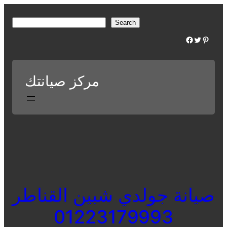
Skip
to
S
Search
content
e
Facebook
Twitter
Pinterest
a
r
c
مركز صيانتك
h
صيانة جولدي شبين القناطر
01223179993