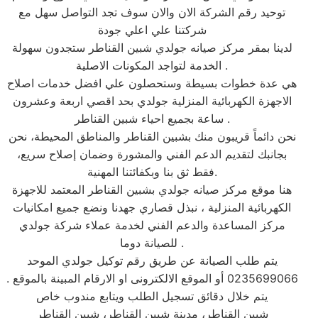
توحيد رقم الشركة الان والان سوف تجد التواصل سهل مع
شركتنا علي اعلي جودة
لدينا بمقر مركز صيانه جولدي شبين القناطر ستجدون سهولة
الخدمة لتواجد المكونات الاصلية .
هي عدة خطوات بسيطة وستحصلون علي افضل خدمات اصلاح
الاجهزة الكهربائية المنزلية جولدي بحد اقصي اربعة وعشرون
ساعة بجميع احياء شبين القناطر .
نحن دائماً قريبون منك بشبين القناطر والمناطق المحيطة، نحن
بجانبك لتقديم الدعم الفني والمشورة وضمان إصلاح سريع،
فقط ثق بنا وبكفائتنا المهنية.
هنا موقع مركز صيانه جولدي بشبين القناطر المعتمد للاجهزة
الكهربائية المنزلية ، نبذل قصاري جهدنا ونضع جميع امكانيات
مركز المساعدة والدعم الفني لخدمة عملاء شركة جولدي
للصيانة دوما .
يتم طلب الصيانة عن طريق رقم توكيل جولدي الموحد
0235699066 أو الموقع الالكترونى او الارقام المبينة بالموقع .
يتم خلال دقائق تسجيل الطلب ويتابع مندوب خاص
شبين القناطر، مدينة شبين القناطر، شبين القناطر