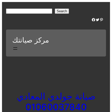
Skip
to
S
Search
content
e
Facebook
Twitter
Pinterest
a
r
c
مركز صيانتك
h
صيانة جولدي المعادي
01060037840