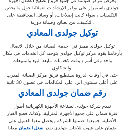
يحرص مركز صيانتنا في جميع فروع تصليح اعطال اجهزة
جولدى باستمرار على توفير الإرشادات لعملائنا حول ما يخص
التكييفات ، سواء كانت إصلاحات، أو وسائل المحافظة على
التكييف، من نصائح وصيانة دورية.
توكيل جولدى المعادي
توكيل جولدى مميز في خدمة الصيانة من خلال الاتصال
بأرقامنا يقوم مركز توكيل جولدى بتوحيد كل الخدمات في مكان
واحد وفي أسرع وقت كخدمات مابعد البيع والمبيعات
والشكاوي.
حتى في أوقات الذروة يستطيع فريق مركز الصيانة المدرب
على أعلى مستوى الرد على المكالمات في غضون 30 ثانية
رقم ضمان جولدى المعادي
تقدم شركة
جولدى
لصناعة الأجهزة الكهربائية أطول
فترة
ضمان
على جميع الأجهزة المنزلية، وكذلك قطع الغيار
الأصلية، جميعها تضمنها الشركة ويحصل معها العميل على
ضمان علي عيوب ثلاجات جولدى تقدر
تفعل الضمان
معانا