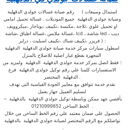
رقم صيانة غسالات جولدي الدقهلية ( استبدال ومبيعات
وصيانة جولدي الدقهلية جميع الموديلات . غسالة تحميل امامي
او تحميل علوي ،ثلاجة ،مكنسة ،تكييف ،بوتاجاز ،ميكروويف
،غسالة ملابس ،غسالة اطباق ،شاشة lcd ، شاشة led ، ديب
فريزر ،تكييف شباك ،تكييف اسبليت ، دراير ) :
اسطول سيارات مركز خدمة صيانة جولدي الدقهلية الدقهلية
المجهزة بقطع غيار اصلية للاصلاح بالمنزل
؛ فقط اتصل بمركز خدمة جولدي الدقهلية الدقهلية ولمزيد من
الاستفسارات كلمنا علي رقم توكيل جولدي الدقهلية فرع
الدقهلية المختصر .
نقدم خدمة تتوافق مع معايير الجودة القياسية التى تهدف
لتسليم العميل جهاز يعمل
بأقصي جهد ممكن وباسطة توكيل جولدي الدقهلية بالدقهلية –
الخط الساخن 01210999852 .
الحصول على ضمان معتمد علي رقم الخط الساخن من خلال
تواصلكم مع الرقم المختصر لصيانة جولدي الدقهلية بالدقهلية
.