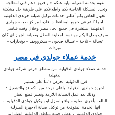
نقوم بخدمة الصيانة نيابة عنكم • و فريق دعم فني لمعالجة
وتحدد المشكلة الخاصة بكم واطلاعكم علي طريقة حل مشكلة
الجهاز الخاص بكم أطلبوا خدمات توكيل صيانه جولدي الدقهلية
اينما كنتم في جميع المحافظات فلدينا مراكز صيانه جولدي
الدقهلية منتشرة في جميع انحاء مصر وخلال وقت قياسي
سوف يصل اليكم مهندسنا لمعاينة العطل وصيانة الجهاز اي كان
غسالة – ثلاجة – غسالة صحون – ميكروويف – بوتجازات –
مبردات
خدمة عملاء جولدي في مصر
خدمة عملاء جولدي الدقهلية من منطلق حرص شركة جولدي
الدقهلية
فرع الدقهلية نحرص دائماً علي تسليم
اجهزة جولدي الدقهلية باعلى درجة من الكفاءة والتشغيل ؛
وذلك بعد عمل الصيانة اللازمة وتغيير قطع الغيار
التالفة بأخري اصلية سواء بالمنزل او بتوكيل جولدي الدقهلية ،
انها الخدمة المتوقعة من توكيل صيانة الاجهزة المنزلية
جولدي الدقهلية ، نغطي جميع مناطق الدقهلية اتصلوا بنا