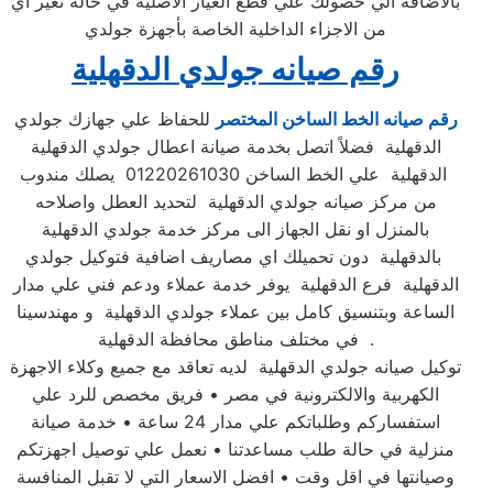
بالاضافة الي حصولك علي قطع الغيار الاصلية في حاله تغير اي
من الاجزاء الداخلية الخاصة بأجهزة جولدي
رقم صيانه جولدي الدقهلية
رقم صيانه الخط الساخن المختصر
للحفاظ علي جهازك جولدي
الدقهلية فضلاً اتصل بخدمة صيانة اعطال جولدي الدقهلية
الدقهلية علي الخط الساخن 01220261030 يصلك مندوب
من مركز صيانه جولدي الدقهلية لتحديد العطل واصلاحه
بالمنزل او نقل الجهاز الى مركز خدمة جولدي الدقهلية
بالدقهلية دون تحميلك اي مصاريف اضافية فتوكيل جولدي
الدقهلية فرع الدقهلية يوفر خدمة عملاء ودعم فني علي مدار
الساعة وبتنسيق كامل بين عملاء جولدي الدقهلية و مهندسينا
في مختلف مناطق محافظة الدقهلية .
توكيل صيانه جولدي الدقهلية لديه تعاقد مع جميع وكلاء الاجهزة
الكهربية والالكترونية في مصر • فريق مخصص للرد علي
استفساركم وطلباتكم علي مدار 24 ساعة • خدمة صيانة
منزلية في حالة طلب مساعدتنا • نعمل علي توصيل اجهزتكم
وصيانتها في اقل وقت • افضل الاسعار التي لا تقبل المنافسة