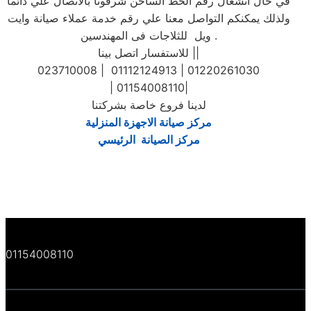
في حال انشغال رقم الخط الساخن شرفونا بالاتصال علي دائما
ولذلك يمكنكم التواصل معنا علي رقم خدمة عملاء صيانة وايت
ويل للثلاجات فى المهندسين .
للاستفسار اتصل بينا ||
023710008 | 01112124913 | 01220261030
| 01154008110|
لدينا فروع خاصة بشركتنا
مركز صيانة الاجهزة المنزلية
مركز الصيانة الرئيسي
01154008110