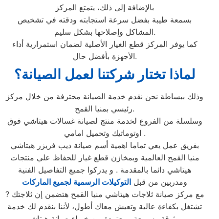
بالإضافة إلى ذلك، يتمتع المركز
بسمعة طيبة بفضل سرعة استجابته ودقته في تشخيص
المشاكل وإصلاحها بشكل سليم.
كما يوفر المركز قطع الغيار الأصلية لضمان استمرارية أداء
الأجهزة بأفضل حال.
لماذا تختار شركتنا لعمل الصيانة؟
وذلك ببساطة نحن نقدم خدمة الصيانة محترفة من خلال مركز
رئيسي بمنيا القمح.
وسلسلة من الفروع لخدمة منتج لصيانة غسالات هيتاشي فوق
اوتوماتيك وتحميل امامي .
بفريق عمل يعي تماما اهمية أسم صيانة ديب فريزر هيتاشي
منيا القمح العالمية وبمخازن قطع غيار للحفاظ علي منتجات
هيتاشي دائما بالمقدمة . و يدركوا جميع التفاصيل الفنية
ومدربين من قبل
التوكيلات الرسمية لجميع الماركات
? مع مركز صيانة ثلاجات هيتاشي منيا القمح هتضمن إن ثلاجتك
تشتغل بكفاءة عالية وتعيش معاك أطول، لأننا بنقدم لك خدمة
موثوقة وسريعة ومعتمدة من خبراء صيانة هيتاشي.