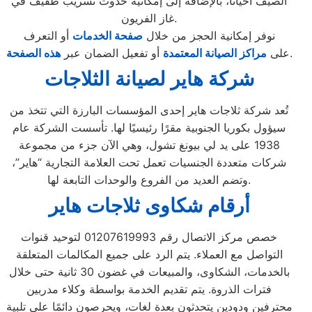
الصيف أحيانًا، بالإضافة إلى إمكانية حدوث تسريب طفيف في
غاز الفريون.
نوفر إمكانية الحجز من خلال
صفحة الخدمات
أو التعرف
.
على
مراكز الصيانة المعتمدة
أو تفعيل الضمان عبر
هذه الصفحة
شركة هاير لصيانة الثلاجات
تُعد شركة ثلاجات هاير إحدى المؤسسات البارزة التي تتخذ من
سيؤول بكوريا الجنوبية مقرًا رئيسيًا لها. تأسست الشركة عام
1938 على يد لي بيونغ تشول، وهي الآن جزء من مجموعة
شركات متعددة الجنسيات تعمل تحت العلامة التجارية “هاير”،
وتضم العديد من الفروع والوحدات التابعة لها.
أرقام شكاوى ثلاجات هاير
خصص مركز الاتصال رقم 01207619993 لتوحيد قنوات
التواصل مع العملاء. يتم الرد على جميع المكالمات المتعلقة
بالخدمات، الشكاوى، والمبيعات في غضون 30 ثانية حتى خلال
فترات الذروة. يتم تقديم الخدمة بواسطة وكلاء مدربين
محترفين ودودين يتحدثون بعدة لغات، ويحرصون دائمًا على تلبية