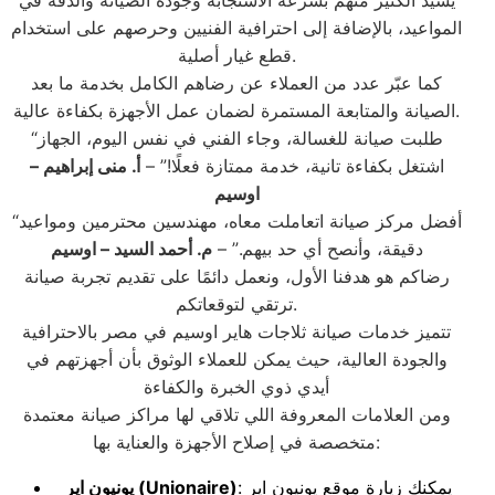
يُشيد الكثير منهم بسرعة الاستجابة وجودة الصيانة والدقة في
المواعيد، بالإضافة إلى احترافية الفنيين وحرصهم على استخدام
قطع غيار أصلية.
كما عبّر عدد من العملاء عن رضاهم الكامل بخدمة ما بعد
الصيانة والمتابعة المستمرة لضمان عمل الأجهزة بكفاءة عالية.
“طلبت صيانة للغسالة، وجاء الفني في نفس اليوم، الجهاز
اشتغل بكفاءة تانية، خدمة ممتازة فعلًا!” –
أ. منى إبراهيم
–
اوسيم
“أفضل مركز صيانة اتعاملت معاه، مهندسين محترمين ومواعيد
دقيقة، وأنصح أي حد بيهم.” –
م. أحمد السيد
– اوسيم
رضاكم هو هدفنا الأول، ونعمل دائمًا على تقديم تجربة صيانة
ترتقي لتوقعاتكم.
تتميز خدمات صيانة ثلاجات هاير اوسيم في مصر بالاحترافية
والجودة العالية، حيث يمكن للعملاء الوثوق بأن أجهزتهم في
أيدي ذوي الخبرة والكفاءة
ومن العلامات المعروفة اللي تلاقي لها مراكز صيانة معتمدة
متخصصة في إصلاح الأجهزة والعناية بها:
: يمكنك زيارة موقع يونيون اير
(Unionaire)
يونيون اير