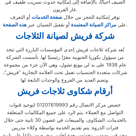
الصيف أحيانًا، بالإضافة إلى إمكانية حدوث تسريب طفيف في
غاز الفريون.
نوفر إمكانية الحجز من خلال
صفحة الخدمات
أو التعرف
.
على
مراكز الصيانة المعتمدة
أو تفعيل الضمان عبر
هذه الصفحة
شركة فريش لصيانة الثلاجات
تُعد شركة ثلاجات فريش إحدى المؤسسات البارزة التي تتخذ
من سيؤول بكوريا الجنوبية مقرًا رئيسيًا لها. تأسست الشركة
عام 1938 على يد لي بيونغ تشول، وهي الآن جزء من مجموعة
شركات متعددة الجنسيات تعمل تحت العلامة التجارية “فريش”،
وتضم العديد من الفروع والوحدات التابعة لها.
أرقام شكاوى ثلاجات فريش
خصص مركز الاتصال رقم 01207619993 لتوحيد قنوات
التواصل مع العملاء. يتم الرد على جميع المكالمات المتعلقة
بالخدمات، الشكاوى، والمبيعات في غضون 30 ثانية حتى خلال
فترات الذروة. يتم تقديم الخدمة بواسطة وكلاء مدربين
محترفين ودودين يتحدثون بعدة لغات، ويحرصون دائمًا على تلبية