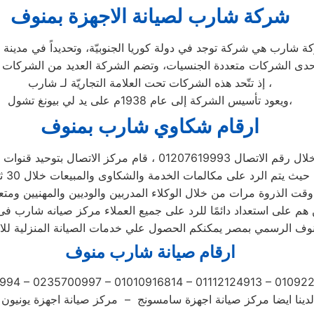
شركة شارب لصيانة الاجهزة بمنوف
إذ تتّحد هذه الشركات تحت العلامة التجاريّة لـ شارب ،
ويعود تأسيس الشركة إلى عام 1938م على يد لي بيونغ تشول،
ارقام شكاوي شارب بمنوف
اتصال 01207619993 ، قام مركز الاتصال بتوحيد قنوات الاتصال
 الخدمة والشكاوى والمبيعات خلال 30 ثانية ،
قت الذروة مرات من خلال الوكلاء المدربين والوديين والمهنيين ومتع
 هم على استعداد دائمًا للرد على جميع العملاء مركز صيانه شارب ف
ف الرسمي بمصر يمكنكم الحصول علي خدمات الصيانة المنزلية للاجه
ارقام صيانة شارب منوف
994 – 0235700997 – 01010916814 – 01112124913 – 0109
لدينا ايضا مركز صيانة اجهزة سامسونج – مركز صيانة اجهزة يونيون ا