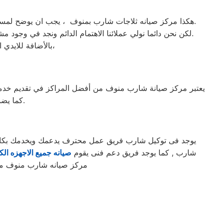
هكذا مركز صيانه ثلاجات شارب بمنوف ، يجب ان يوضح لمستخدمى ثلاجات شارب بمنوف ان كلنا يعلم مدى اهمية الثلاجة بالمنزل ونحن لا ندخر جهدا كي نلبي جميع طلبات الصيانه لثلاجات شارب.
لكن نحن دائما نولي عملائنا الاهتمام الدائم ونجد في وجود مشرفي مراقبة الجودة الاختيار الامثل لخروج اجهزة الثلاجات سواء من مركز الصيانه لثلاجات شارب المعتمد بمنوف او من منزل العميل.
بالأضافة للايدي المدربة صاحبة الخبرة في كافة اعطال ثلاجات شارب بجميع موديلاتها القديم منها والحديث،
يعتبر مركز صيانة شارب منوف من أفضل المراكز في تقديم خدمات ا
كما يضمن المركز استخدام قطع غيار أصلية للحفاظ على جودة الأداء وطول عمر الجهاز.
يوجد فى توكيل شارب فريق عمل محترف يدعمك ويخدمك بكافه ا
شارب , كما يوجد فريق دعم فنى يقوم
صيانه جميع الاجهزه الكه
مركز صيانه شارب منوف من ه