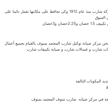
شركة شارب اليابانيه من افضل الشركات التى توجد فى اسواق المكيفات وتوفر لنا افضل الاجهزه المنزليه التى تحتاجها، تأسست شركة شارب منذ عام 1912 وكى تحافظ على مكانتها تعمل دائما على
حن مركز صيانة توكيل شارب المعتمد بمنوف بالقيام بجميع أعمال
لاجات شارب و غسالات شارب و صيانة تكييفات شارب
د المكونات التالفة
ط