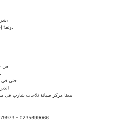
شركة شارب هي شركة توجد في دولة كوريا الجنوبيّة، وتحديداً في مدينة سيؤول،
وتعدّ إحدى الشركات متعددة الجنسيات، وتضم الشركة العديد من الشركات التابعة لها،
من خلال رقم ال
حيث يتم الرد على مكالمات
حتى في و
الذين
معنا مركز صيانة ثلاجات شارب في منو
2279973 – 0235699066