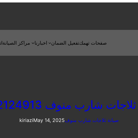
صفحات تهمك
تفعيل الضمان
اخبارنا
مراكز الصيانة
ات
اجات شارب منوف 01112124913
صيانة ثلاجات شارب منوف
May 14, 2025
kiriazi