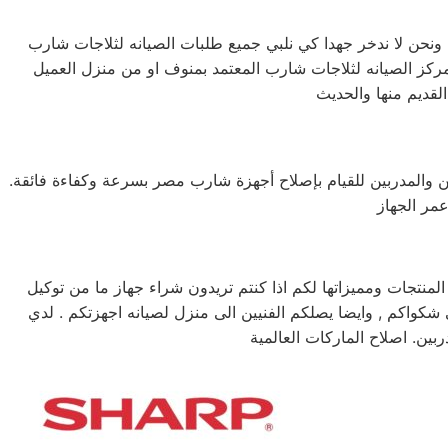
ين والمدربين للقيام بإصلاح أجهزة شارب مصر بسرعة وكفاءة فائقة.
تجات ومميزاتها لكم اذا كنتم تريدون شراء جهاز ما من توكيل
نه شارب خدمه 24 ساعه , فى تلقى شكواكم , وايضا يصلكم الفنيين الى منزل لصيانه اجهزتكم . لدي
ين. اصلاح الماركات العالمية