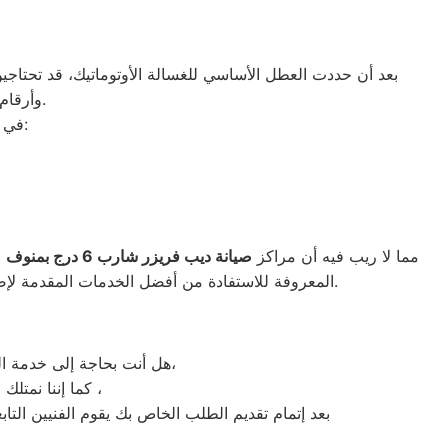
بعد أن حددت العطل الأساسي للغسالة الأوتوماتيك، قد تحتاجين 
وأرقام التليفونات الوهمية لشركات صيانة غير معروفة، ما قد يعرضك لعمليات النصب.
في ما يلي جمعنا لك أرقام صيانة الغسالة الأوتوماتيك لأشهر الماركات في منوف:
مما لا ريب فيه أن مراكز
صيانة ديب فريزر شارب
6 درج بمنوف
و
الواجهة المثالية للتعويل عليه والاستعانة به في ذلك العالم الكبير.
المعروفة للاستفادة من أفضل الخدمات المقدمة لإصل
هل أنت بحاجة إلى خدمة الصيانة الفورية لغسالة الأطباق شارب منوف لديك؟ نحن نمنحك خدمة الصيانة الفورية التي ترغب بها،
كما إننا نمتلك خبرة أكثر من 10 سنوات في خدمات إصلاحات كافة أنواع غسالات الأطباق شارب منوف ،
بعد إتمام تقديم الطلب الخاص بك يقوم الفنيين التا