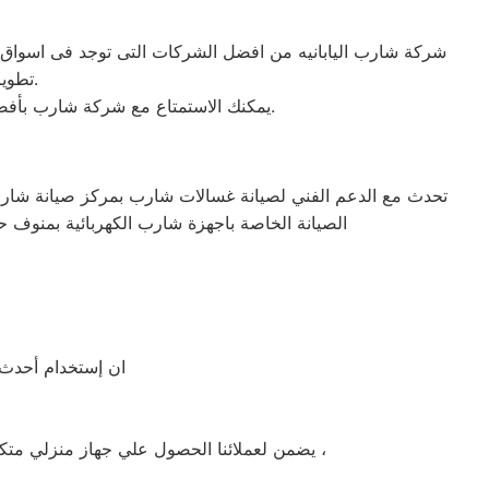
تطوير الاجهزه التى تصنعها وتكون دقيقه ومتميزه لكى حتى تظل رقم 1 في السوق.
يمكنك الاستمتاع مع شركة شارب بأفضل عروض تكييف شارب والخصومات الدائمة على كافة الموديلات من تكييف 1.5 حصان و2.25حصان و3حصان.
تحدث مع الدعم الفني لصيانة غسالات شارب بمركز صيانة شارب 
الصيانة الخاصة باجهزة شارب الكهربائية بمنوف 
ان إستخدام أحدث 
يضمن لعملائنا الحصول علي جهاز منزلي متكامل يعمل بأعلى مستوى من الكفاءة التي ينتظرها عملائنا ولتعزيز الثقة في مركز صيانه شارب منوف المعتمد بمنوف ،