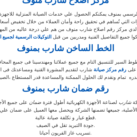
مركز اصلاح شارب منوف
سمي بمنوف يمكنكم الحصول علي خدمات الصيانة المنزلية للاجهزة ال
درجة عاليه من المهارة.
كوا جميع التفاصيل الفنية ومدربين من قبل
التوكيلات الرسمية لجميع ا
الخط الساخن شارب بمنوف
ط السير للتنسيق التام مع جميع عملائنا ومهندسينا فى جميع المحا
 على
رقم مركز صيانة
شارب لتقديم المشورة القنية ومساعدتك فى ان
ره تمام ونقدم لك الحلول الممكنة والمساعدة قدر المستطاع ،الصيا
رقم ضمان شارب بمنوف
كة
شارب
لصناعة الأجهزة الكهربائية أطول فترة
ضمان
الأصلية، جميعها تضمنها الشركة ويحصل معها العميل على ضمان علي
قطع غيار و تكلفة صيانة عالية.
جودة االتبريد تقل في الصيف.
تسريب غاز الفريون أحيانا.