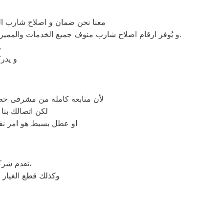
معنا نحن ضمان و اصلاح شارب الر
و يُوفر ارقام اصلاح شارب منوف جميع الخدمات والمميزات التي تُساهم في تحقيق راحة وأمان العملاء من خلال تخفيض أسعار تلك الخدمات والبُعد التام عن التكاليف المالية باهظة الثمن.
لدي مركز رقم اصلاح شارب منوف من هم علي 
و يدر
لأن متابعة كاملة من مشرفى خطو
لكن اتصالك بنا
او عطل بسيط هو امر نقد
على جميع الأجهزة المنزلية،
تقدم شر
وكذلك قطع الغيار 