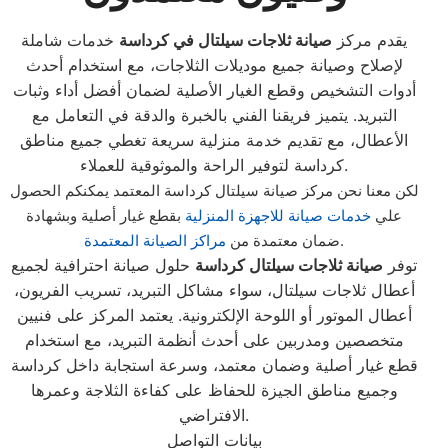
يقدم مركز
صيانة ثلاجات سيلتال في كرداسة
خدمات شاملة
لإصلاح وصيانة جميع موديلات الثلاجات، مع استخدام أحدث
أدوات التشخيص وقطع الغيار الأصلية لضمان أفضل أداء وثبات
التبريد. يتميز فريقنا الفني بالخبرة والدقة في التعامل مع
الأعطال، مع تقديم خدمة منزلية سريعة تغطي جميع مناطق
كرداسة لتوفير الراحة والموثوقية للعملاء.
لكن معنا نحن مركز صيانة سيلتال كرداسة المعتمد يمكنكم الحصول
علي
خدمات صيانة للاجهزة المنزلية
بقطع غيار أصلية وبشهادة
.
ضمان معتمدة من
مراكز الصيانة المعتمدة
توفر
صيانة ثلاجات سيلتال كرداسة
حلول صيانة احترافية لجميع
أعطال ثلاجات سيلتال، سواء مشاكل التبريد، تسريب الفريون،
أعطال الموتور أو اللوحة الإلكترونية. يعتمد المركز على فنيين
متخصصين ومدربين على أحدث أنظمة التبريد، مع استخدام
قطع غيار أصلية وضمان معتمد، وسرعة استجابة داخل كرداسة
وجميع مناطق الجيزة للحفاظ على كفاءة الثلاجة وعمرها
الافتراضي.
بيانات التواصل