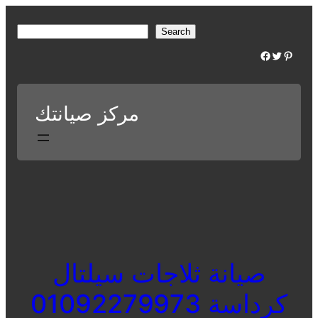
Skip
to
S
Search
content
e
Facebook
Twitter
Pinterest
a
r
c
مركز صيانتك
h
صيانة ثلاجات سيلتال
كرداسة 01092279973