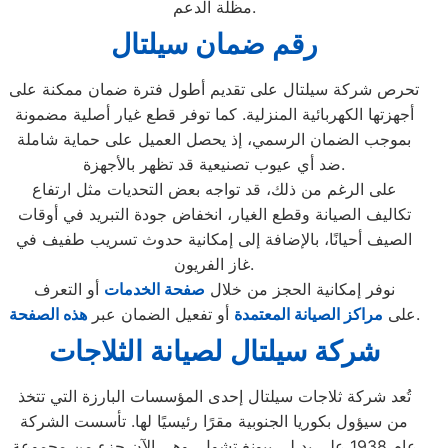
مظلة الدعم.
رقم ضمان سيلتال
تحرص شركة سيلتال على تقديم أطول فترة ضمان ممكنة على
أجهزتها الكهربائية المنزلية. كما توفر قطع غيار أصلية مضمونة
بموجب الضمان الرسمي، إذ يحصل العميل على حماية شاملة
ضد أي عيوب تصنيعية قد تظهر بالأجهزة.
على الرغم من ذلك، قد تواجه بعض التحديات مثل ارتفاع
تكاليف الصيانة وقطع الغيار، انخفاض جودة التبريد في أوقات
الصيف أحيانًا، بالإضافة إلى إمكانية حدوث تسريب طفيف في
غاز الفريون.
نوفر إمكانية الحجز من خلال
صفحة الخدمات
أو التعرف
.
على
مراكز الصيانة المعتمدة
أو تفعيل الضمان عبر
هذه الصفحة
شركة سيلتال لصيانة الثلاجات
تُعد شركة ثلاجات سيلتال إحدى المؤسسات البارزة التي تتخذ
من سيؤول بكوريا الجنوبية مقرًا رئيسيًا لها. تأسست الشركة
عام 1938 على يد لي بيونغ تشول، وهي الآن جزء من مجموعة