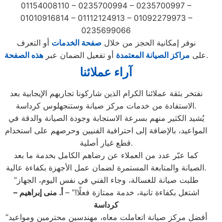
01154008110 – 0235700994 – 0235700997 –
01010916814 – 01112124913 – 01092279973 –
0235699066
نوفر إمكانية الحجز من خلال
صفحة الخدمات
أو التعرف
.
على
مراكز الصيانة المعتمدة
أو تفعيل الضمان عبر
هذه الصفحة
آراء عملائنا
نفتخر بثقة عملائنا الكرام الذين شاركونا تجاربهم الإيجابية بعد
الاستفادة من خدمات مركز صيانة وستنجهلوس كرداسة.
يُشيد الكثير منهم بسرعة الاستجابة وجودة الصيانة والدقة في
المواعيد، بالإضافة إلى احترافية الفنيين وحرصهم على استخدام
قطع غيار أصلية.
كما عبّر عدد من العملاء عن رضاهم الكامل بخدمة ما بعد
الصيانة والمتابعة المستمرة لضمان عمل الأجهزة بكفاءة عالية.
“طلبت صيانة للغسالة، وجاء الفني في نفس اليوم، الجهاز
اشتغل بكفاءة تانية، خدمة ممتازة فعلًا!” –
أ. منى إبراهيم
–
كرداسة
“أفضل مركز صيانة اتعاملت معاه، مهندسين محترمين ومواعيد