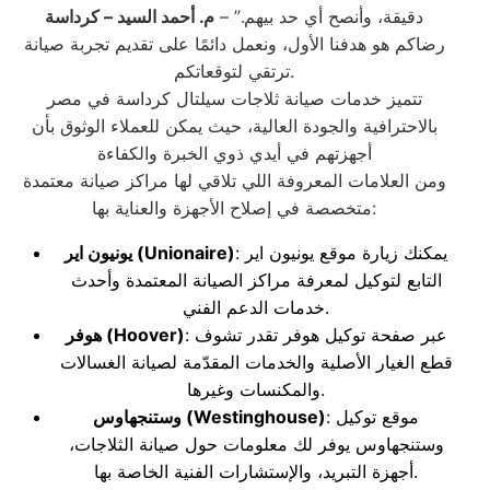
دقيقة، وأنصح أي حد بيهم.” –
م. أحمد السيد
– كرداسة
رضاكم هو هدفنا الأول، ونعمل دائمًا على تقديم تجربة صيانة
ترتقي لتوقعاتكم.
تتميز خدمات صيانة ثلاجات سيلتال كرداسة في مصر
بالاحترافية والجودة العالية، حيث يمكن للعملاء الوثوق بأن
أجهزتهم في أيدي ذوي الخبرة والكفاءة
ومن العلامات المعروفة اللي تلاقي لها مراكز صيانة معتمدة
متخصصة في إصلاح الأجهزة والعناية بها:
: يمكنك زيارة موقع يونيون اير
(Unionaire)
يونيون اير
التابع لتوكيل لمعرفة مراكز الصيانة المعتمدة وأحدث
خدمات الدعم الفني.
: عبر صفحة توكيل هوفر تقدر تشوف
(Hoover)
هوفر
قطع الغيار الأصلية والخدمات المقدّمة لصيانة الغسالات
والمكنسات وغيرها.
: موقع توكيل
(Westinghouse)
وستنجهاوس
وستنجهاوس يوفر لك معلومات حول صيانة الثلاجات،
أجهزة التبريد، والإستشارات الفنية الخاصة بها.