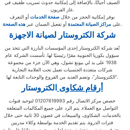
الصيف أحيانًا، بالإضافة إلى إمكانية حدوث تسريب طفيف في
غاز الفريون.
نوفر إمكانية الحجز من خلال
صفحة الخدمات
أو التعرف
.
على
مراكز الصيانة المعتمدة
أو تفعيل الضمان عبر
هذه الصفحة
شركة الكتروستار لصيانة الاجهزة
تُعد شركة الكتروستار إحدى المؤسسات البارزة التي تتخذ من
سيؤول بكوريا الجنوبية مقرًا رئيسيًا لها. تأسست الشركة عام
1938 على يد لي بيونغ تشول، وهي الآن جزء من مجموعة
شركات متعددة الجنسيات تعمل تحت العلامة التجارية
“الكتروستار”، وتضم العديد من الفروع والوحدات التابعة لها.
أرقام شكاوى
الكتروستار
خصص مركز الاتصال رقم 01207619993 لتوحيد قنوات
التواصل مع العملاء. يتم الرد على جميع المكالمات المتعلقة
بالخدمات، الشكاوى، والمبيعات في غضون 30 ثانية حتى خلال
فترات الذروة. يتم تقديم الخدمة بواسطة وكلاء مدربين
محترفين ودودين يتحدثون بعدة لغات، ويحرصون دائمًا على تلبية