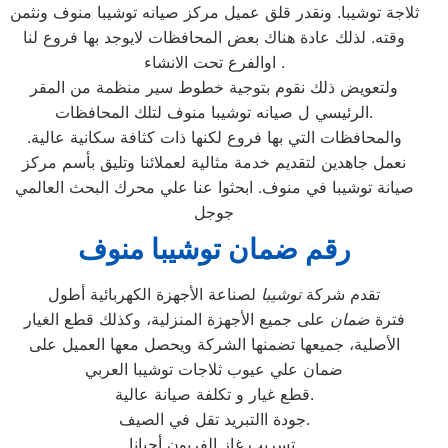
ثلاجة توشيبا. ونقدر قلق عميل مركز صيانه توشيبا منوف ونثمن
وقته. لذلك عادة هناك بعض المحافظات لايوجد بها فروع لنا
اوالفرع تحت الانشاء .
ولتعويض ذلك نقوم بتوجية خطوط سير منظمة من المقر
الرئيسي ل صيانه توشيبا منوف لتلك المحافظات.
والمحافظات التي بها فروع لكنها ذات كثافة سكانية عالية.
نعمل جاهدين لتقديم خدمة مثالية لعملائنا وتليق بأسم مركز
صيانة توشيبا في منوف. ابحثوا عنا علي محرك البحث العالمي
جوجل
رقم ضمان توشيبا منوف
تقدم شركة
توشيبا
لصناعة الأجهزة الكهربائية أطول
فترة
ضمان
على جميع الأجهزة المنزلية، وكذلك قطع الغيار
الأصلية، جميعها تضمنها الشركة ويحصل معها العميل على
ضمان علي عيوب ثلاجات توشيبا العربي
قطع غيار و تكلفة صيانة عالية.
جودة االتبريد تقل في الصيف.
تسريب غاز الفريون أحيانا.