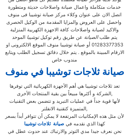
خدمات متكاملة واعمال صيانة واصلاحات حديثة ومتطورة
اتصل الان على عنوان وكلاء مركز صيانة توشيبا فى منوف
واحصل على العروض والمزايا المقدمة من الوكيل الحصرى
والاكيد لصيانة واصلاحات كافة الاجهزة الكهربية المنزلية
يتم طلب
الصيانة
عن طريق رقم توكيل
توشيبا
الموحد
01283377353 أو صيانة توشيبا منوف الموقع الالكترونى او
الارقام المبينة بالموقع . يتم خلال دقائق تسجيل الطلب ويتابع
مندوب خاص
صيانة ثلاجات توشيبا في منوف
تعد ثلاجات توشيبا هي أهم الأجهزة الكهربائية التي توفرها
الشركة و أكثرها مبيعاً بين بقية المنتجات الأخرى,
لأنها قوية جداً في عمليات التبريد و تتضمن بعض التقنيات
المتميزة كتقنية الانفلتر,
لأن مثل هذه الإمكانيات المرتفعة لا يمكن أن تتوافر أبداً بسعر
كهذا الذي نقدمه في
صيانة ثلاجات توشيبا
نحن نعرف جيدا مدي التوتر والارتباك عند حدوث عطل في