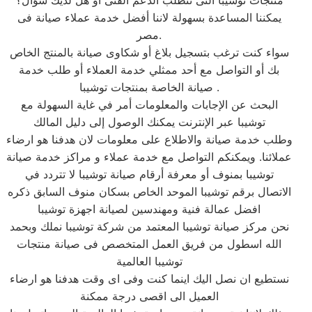
منتجات توشيبا التى تتطلب الدعم الفنى أو هل لديك سؤال؟
يمكننا المساعدة بسهولة لاننا أفضل خدمة عملاء صيانة فى
مصر.
سواء كنت ترغب بتسجيل بلاغ أو شكاوى صيانة بالمنتج الخاص
بك أو التواصل مع أحد ممثلي خدمة العملاء أو طلب خدمة
صيانة الخاصة بمنتجات توشيبا .
البحث عن الإجابات والمعلومات أمر في غاية السهولة مع
توشيبا عبر الإنترنت يمكنك الوصول إلى دليل المالك
وطلب خدمة صيانة والاطلاع على معلومات لان هدفنا هو ارضاء
عملائنا. ويمكنكم التواصل مع خدمة عملاء و مراكز خدمة صيانة
توشيبا بمنوف أو معرفة أرقام صيانة توشيبا لا تتردد في
الاتصال برقم توشيبا الموحد الخاص بسكان منوف السابق ذكره
افضل عمالة فنية ومهندسين لصيانة اجهزة توشيبا
نحن مركز صيانة توشيبا المعتمد من شركة توشيبا نملك وبحمد
الله اسطول من فريق العمل المتخصص فى صيانة منتجات
توشيبا العالمية
نستطيع ان نصل اليك اينما كنت وفى اى وقت هدفنا هو ارضاء
العميل الى اقصى درجة ممكنة