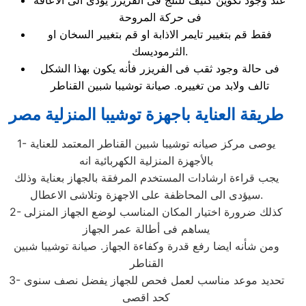
عند وجود تكوين كثيف للثلج فى الفريزر يؤدى الى الاعاقة
فى حركة المروحة
فقط قم بتغيير تايمر الاذابة او قم بتغيير السخان او
الثرموديسك.
فى حالة وجود ثقب فى الفريزر فأنه يكون بهذا الشكل
تالف ولابد من تغييره. صيانة توشيبا شبين القناطر
طريقة العناية باجهزة توشيبا المنزلية مصر
1- يوصى مركز صيانه توشيبا شبين القناطر المعتمد للعناية
بالأجهزة المنزلية الكهربائية انه
يجب قراءة ارشادات المستخدم المرفقة بالجهاز بعناية وذلك
سيؤدى الى المحاظفة على الاجهزة وتلاشى الاعطال.
2- كذلك ضرورة اختيار المكان المناسب لوضع الجهاز المنزلى
يساهم فى أطالة عمر الجهاز
ومن شأنه ايضا رفع قدرة وكفاءة الجهاز. صيانة توشيبا شبين
القناطر
3- تحديد موعد مناسب لعمل فحص للجهاز يفضل نصف سنوى
كحد اقصى