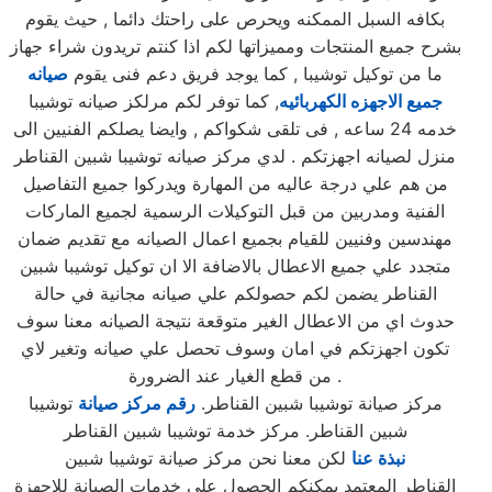
بكافه السبل الممكنه ويحرص على راحتك دائما , حيث يقوم
بشرح جميع المنتجات ومميزاتها لكم اذا كنتم تريدون شراء جهاز
ما من توكيل توشيبا , كما يوجد فريق دعم فنى يقوم
صيانه
جميع الاجهزه الكهربائيه
, كما توفر لكم مرلكز صيانه توشيبا
خدمه 24 ساعه , فى تلقى شكواكم , وايضا يصلكم الفنيين الى
منزل لصيانه اجهزتكم . لدي مركز صيانه توشيبا شبين القناطر
من هم علي درجة عاليه من المهارة ويدركوا جميع التفاصيل
الفنية ومدربين من قبل التوكيلات الرسمية لجميع الماركات
مهندسين وفنيين للقيام بجميع اعمال الصيانه مع تقديم ضمان
متجدد علي جميع الاعطال بالاضافة الا ان توكيل توشيبا شبين
القناطر يضمن لكم حصولكم علي صيانه مجانية في حالة
حدوث اي من الاعطال الغير متوقعة نتيجة الصيانه معنا سوف
تكون اجهزتكم في امان وسوف تحصل علي صيانه وتغير لاي
من قطع الغيار عند الضرورة .
مركز صيانة توشيبا شبين القناطر.
رقم مركز صيانة
توشيبا
شبين القناطر. مركز خدمة توشيبا شبين القناطر
نبذة عنا
لكن معنا نحن مركز صيانة توشيبا شبين
القناطر المعتمد يمكنكم الحصول علي خدمات الصيانة للاجهزة