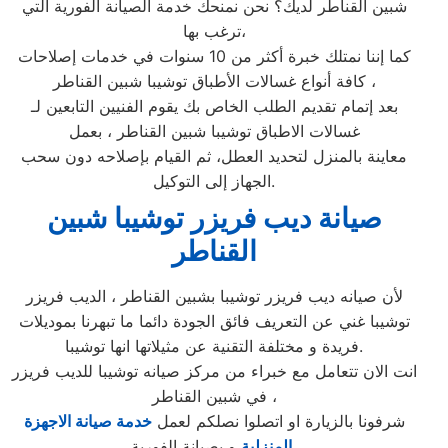
شبين القناطر لديك؟ نحن نمنحك خدمة الصيانة الفورية التي
ترغب بها،
كما إننا نمتلك خبرة أكثر من 10 سنوات في خدمات إصلاحات
كافة أنواع غسالات الأطباق توشيبا شبين القناطر ،
بعد إتمام تقديم الطلب الخاص بك يقوم الفنيين التابعين لـ
غسالات الاطباق توشيبا شبين القناطر ، بعمل
معاينة بالمنزل لتحديد العطل، ثم القيام بإصلاحه دون سحب
الجهاز إلى التوكيل.
صيانة ديب فريزر توشيبا شبين
القناطر
لأن صيانه ديب فريزر توشيبا بشبين القناطر ، الديب فريزر
توشيبا غني عن التعريف فائق الجودة دائما ما تبهرنا بموديلات
فريدة و مختلفة التقنية عن مثيلاتها انها توشيبا.
انت الان تتعامل مع خبراء من مركز صيانه توشيبا للديب فريزر
في شبين القناطر ،
شرفونا بالزيارة او اتصلوا نصلكم لعمل
خدمة صيانة الاجهزة
و بصيانة الفورية،
المنزلية