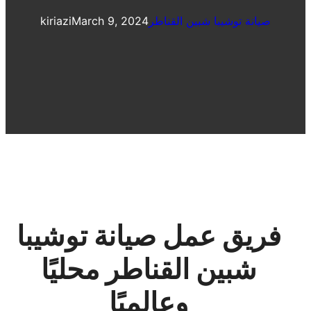
صيانة توشيبا شبين القناطر
March 9, 2024
kiriazi
فريق عمل صيانة توشيبا
شبين القناطر محليًا
وعالميًا