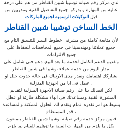
لدي مركز رقم صيانه توشيبا شبين القناطر من هم علي درجة
عاليه من المهارة و يدركوا جميع التفاصيل الفنية ومدربين من
قبل
التوكيلات الرسمية لجميع الماركات
الخط الساخن توشيبا شبين القناطر
لأن متابعة كاملة من مشرفى خطوط السير للتنسيق التام مع
جميع عملائنا ومهندسينا فى جميع المحافظات للحفاظ على
جميع الالتزامات
وتقديم الدعم الكامل لخدمة ما بعد البيع. دعم فنى شامل على
مدار اليوم من خدمة عملاء توشيبا فى شبين القناطر،
نشاركك اهتمامك ونقدر مدى الارتباك فى حالة حدوث خلل او
عطل فى ايا من اجهزتنا المنزلية ،
لكن اتصالك بنا على رقم صيانة الاجهزة المنزلية لتقديم
المشورة القنية ومساعدتك فى انهاء مشكلة طارئة او عطل
بسيط هو امر نقدره تمام ونقدم لك الحلول الممكنة والمساعدة
قدر المستطاع ،
فنيين مركز خدمة رقم صيانه توشيبا شبين القناطر يتمتعون
بكل ما يلزم من المهارات الفنية ما تؤهلهم للقيام بما يلزم