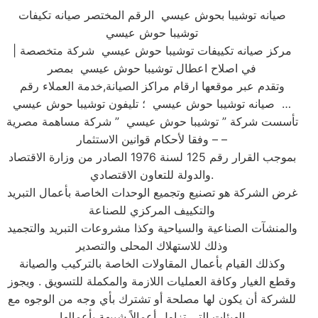
صيانه توشيبا بحوش عيسي الرقم المختصر صيانه تكيفات
توشيبا حوش عيسي
| مركز صيانه تكييفات توشيبا حوش عيسي شركة متخصصة
في اصلاح اعطال توشيبا حوش عيسي بمصر
وتقدم عبر موقعها ارقام مراكز الصيانة,خدمة العملاء رقم
صيانه توشيبا حوش عيسي ؛ تليفون توشيبا حوش عيسي …
تأسست شركة ” توشيبا حوش عيسي ” شركة مساهمة مصرية
– وفقا لأحكام قوانين الاستثمار –
بموجب القرار رقم 125 لسنة 1976 الصادر من وزارة الاقتصاد
والدولة للتعاون الاقتصادي.
غرض الشركة هو تصنيع وتجميع الوحدات الخاصة بأعمال التبريد
والتكييف المركزي للصناعة
والمنشآت الصناعية والسياحية وكذا مشروعات التبريد والتجميد
وذلك للاستهلاك المحلى والتصدير
وكذلك القيام بأعمال المقاولات الخاصة بالتركيب والصيانة
وقطع الغيار وكافة العمليات اللازمة والمكملة للتسويق . ويجوز
للشركة أن يكون لها مصلحة أو تشترك بأي وجه من الوجوه مع
الهيئات التي تزاول أعمالاً شبيهة بأعمالها