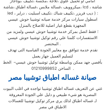
امامي او تحميل علوي ،ثلاجة ،مكنسة ،تكييف ،بوتاجاز
،ميكروويف ،غسالة ملابس ،غسالة اطباق ،شاشة lcd ، شاشة
led ، ديب فريزر ،تكييف شباك ،تكييف اسبليت ، دراير ) :
اسطول سيارات مركز خدمة صيانه توشيبا حوش عيسي
المجهزة بقطع غيار اصلية للاصلاح بالمنزل
؛ فقط اتصل بمركز خدمة توشيبا حوش عيسي ولمزيد من
الاستفسارات كلمنا علي رقم توكيل توشيبا حوش عيسي
المختصر .
نقدم خدمة تتوافق مع معايير الجودة القياسية التى تهدف
لتسليم العميل جهاز يعمل
بأقصي جهد ممكن وباسطة توكيل توشيبا حوش عيسي– الخط
الساخن 01210999852 .
صيانة غساله اطباق توشيبا مصر
غني عن التعريف غساله اطباق توشيبا تواجده في اغلب البيوت
المصرية هو شيء طبيعي و دليل علي الجودة المعروفة
لـ غساله اطباق لذلك يري مركز توكيل توشيبا للغسالات
الاطباق في مصر