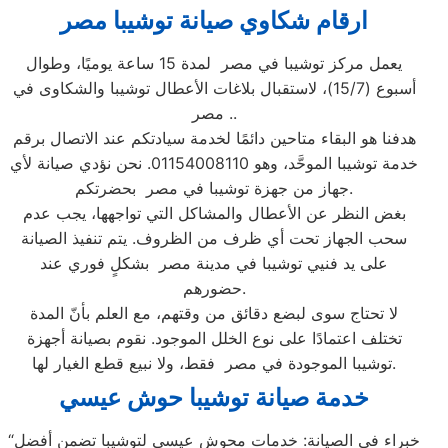
ارقام شكاوي صيانة توشيبا مصر
يعمل مركز توشيبا في مصر لمدة 15 ساعة يوميًا، وطوال
أسبوع (15/7)، لاستقبال بلاغات الأعطال توشيبا والشكاوى في
مصر ..
هدفنا هو البقاء متاحين دائمًا لخدمة سيادتكم عند الاتصال برقم
خدمة توشيبا الموحَّد، وهو 01154008110. نحن نؤدي صيانة لأي
جهاز من جهزة توشيبا في مصر بحضرتكم.
بغض النظر عن الأعطال والمشاكل التي تواجهها، يجب عدم
سحب الجهاز تحت أي ظرف من الظروف. يتم تنفيذ الصيانة
على يد فنيي توشيبا في مدينة مصر بشكلٍ فوري عند
حضورهم.
لا تحتاج سوى لبضع دقائق من وقتهم، مع العلم بأنّ المدة
تختلف اعتمادًا على نوع الخلل الموجود. نقوم بصيانة أجهزة
توشيبا الموجودة في مصر فقط، ولا نبيع قطع الغيار لها.
خدمة صيانة توشيبا حوش عيسي
“خبراء في الصيانة: خدمات محوش عيسي لتوشيبا تضمن أفضل