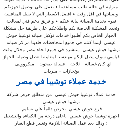
منزلية في حالة طلب مساعدتنا • نعمل علي توصيل اجهزتكم
وصيانتها في اقل وقت • افضل الاسعار التي لا تقبل المنافسة
نقوم بخدمة الصيانة نيابة عنكم • و فريق دعم فني لمعالجة
وتحدد المشكلة الخاصة بكم واطلاعكم علي طريقة حل مشكلة
الجهاز الخاص بكم أطلبوا خدمات توكيل صيانه توشيبا حوش
عيسي اينما كنتم في جميع المحافظات فلدينا مراكز صيانه
توشيبا حوش عيسي منتشرة في جميع انحاء مصر وخلال وقت
قياسي سوف يصل اليكم مهندسنا لمعاينة العطل وصيانة الجهاز
اي كان غسالة – ثلاجة – غسالة صحون – ميكروويف –
بوتجازات – مبردات
خدمة عملاء توشيبا في مصر
خدمة عملاء توشيبا حوش عيسي من منطلق حرص شركة
توشيبا حوش عيسي
فرع حوش عيسي نحرص دائماً علي تسليم
اجهزة توشيبا حوش عيسي باعلى درجة من الكفاءة والتشغيل
؛ وذلك بعد عمل الصيانة اللازمة وتغيير قطع الغيار