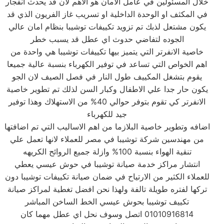
خلال المسئولين في عامل الامان هو الاهم لان قد يحدث انفجار
في المكثف او الوحدة الداخلية او تسريب غاز الفريون الذي قد
يكون مشتعل لذبك تم تزويد تكييفات توشيبا بنظام امان عالي
الجوده لتفاضي حدوث اي عطل قد يسبب خطر
خاصية الانفرتر التي يتميز بيها تكييفات توشيبا هي واحدة من
اهم الخواص التي تساعد في توفير الكهرباء بنسبة عالية جميعا
يقوم بتشغل المكييف طول النار في فصل الصيف لان الجو
يكون حار جدا علي الاطفال وكبار السن لذلك تم تطوير خاصية
الانفرتر كي تقوم بتوفر حوالي 40% من الاستهلاك وهذا توفير
جيد للكهرباء
اضافه وتطوير خاصية البلازما من اهم الاساليب التي تم اضافتها
من مهندسين شركة توشيبا في مصر للعملاء لانها تعمل علي
تنقية الهواء بنسبة 100% وازلة جميع الروائح الكريهه
انتشار مراكز خدمة صيانة توشيبا في حوش عيسي يعطي
للعملاء الكثير من الارتياح في ضمان صيانة تكييفات توشيبا دون
تركها لفتره طويلة تالفة ولهذا نحن افضل تغطية لمراكز صيانة
تكييف توشيبا بحوش عيسي الخط الساخن المباشر
01010916814 اتصل وسوف نحل اي عطل مهما كان