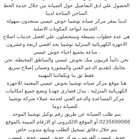
الحصول علي ادق التفاصيل حول الصيانة من خلال خدمة الخط
الساخن المتاحة لدينا
لدينا بمقر مركز صيانه توشيبا حوش عيسي ستجدون سهولة
الخدمة لتواجد المكونات الاصلية .
هي عدة خطوات بسيطة وستحصلون علي افضل خدمات اصلاح
الاجهزة الكهربائية المنزلية توشيبا بحد اقصي اربعة وعشرون
ساعة بجميع احياء حوش عيسي .
نحن دائماً قريبون منك بحوش عيسي والمناطق المحيطة، نحن
بجانبك لتقديم الدعم الفني والمشورة وضمان إصلاح سريع،
فقط ثق بنا وبكفائتنا المهنية.
هنا موقع مركز صيانه توشيبا بحوش عيسي المعتمد للاجهزة
الكهربائية المنزلية ، نبذل قصاري جهدنا ونضع جميع امكانيات
مركز المساعدة والدعم الفني لخدمة عملاء شركة توشيبا
للصيانة دوما .
يتم طلب الصيانة عن طريق رقم توكيل توشيبا الموحد
0235699066 أو الموقع الالكترونى او الارقام المبينة بالموقع .
يتم خلال دقائق تسجيل الطلب ويتابع مندوب خاص
حوش عيسى، القرينين، مركز حوش عيسى حوش عيسى،