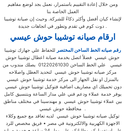
ومن خلال إعادة التقييم باستمرار، نعمل بجد لوضع مفاهيم
العمل الخاصة بنا
لإنشاء كيان أفضل وأكثر ذكاءً للشركة. وحيث إن صيانة توشيبا
دوت كوم في تقدم وتطور في اتجاهات جديدة .
ارقام صيانه توشيبا حوش عيسي
رقم صيانه الخط الساخن المختصر
للحفاظ علي جهازك توشيبا
حوش عيسي فضلاً اتصل بخدمة صيانة اعطال توشيبا حوش
عيسي علي الخط الساخن 01220261030 يصلك مندوب من
مركز صيانه توشيبا حوش عيسي لتحديد العطل واصلاحه
بالمنزل او نقل الجهاز الى مركز خدمة توشيبا حوش عيسي
دون تحميلك اي مصاريف اضافية فتوكيل توشيبا حوش عيسي
يوفر خدمة عملاء ودعم فني علي مدار الساعة وبتنسيق كامل
بين عملاء توشيبا حوش عيسي و مهندسينا في مختلف مناطق
محافظة حوش عيسي .
توكيل صيانه توشيبا حوش عيسي لديه تعاقد مع جميع وكلاء
الاجهزة الكهربية والالكترونية في مصر • فريق مخصص للرد
علي استفساركم وطلباتكم علي مدار 24 ساعة • خدمة صيانة