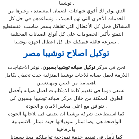
توشيبا .
الذي يوفر لك أقوي شهادات الضمان المعتمدة ، وغيرها من
الخدمات الأخري التي تهم العملاء ، وتساعدهم في حل كل
المشاكل فحل كل الأعطال التي تقلقك بسعر مناسب فتستطيع
التمتع بأكبر الخصومات علي كل أنواع الصيانات المختلفة
بسرعة فائقة فيمكنك حل كل اعطال اجهزة توشيبا .
توكيل اصلاح توشيبا مصر
نحن فى مركز
توكيل صيانه توشيبا بسيون
، نوفر الاحتياجات
اللازمة لعمل صيانه ثلاجات توشيبا المنزلية حيث تحظي بكامل
اهتمامنا من فنيين ومهندسين.
نسعى دوما في تقديم كافة الامكانيات لعمل صيانه بأفضل
الطرق الممكنة من خلال مركز صيانه توشيبا ببسيون كي
تتوافق مع اعلي معايير الامان و الجودة .
كما استتطاعت شركة توشيبا ان تضيف فى ثلاجاتها الجودة
الواضحة هى ايضا تمتاز بموديلاتها حيث تمتاز بالانسيابية
والرفاهية.
كما نأمل في تقديم خدمة نموذجية تواصلكم معنا يسعدنا