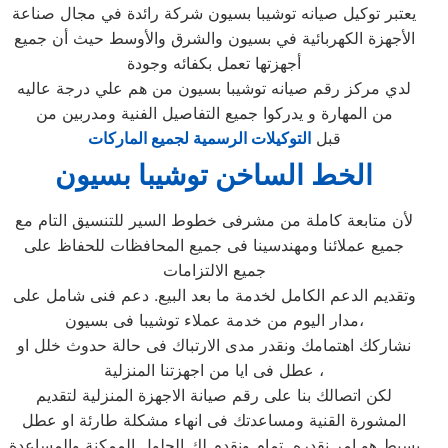
يعتبر توكيل صيانه توشيبا بسيون شركة رائدة في مجال صناعة
الأجهزة الكهربائية في بسيون والشرق والأوسط حيث أن جميع
أجهزتها تعمل بكفائه وجودة
لدي مركز رقم صيانه توشيبا بسيون من هم علي درجة عاليه
من المهارة و يدركوا جميع التفاصيل الفنية ومدربين من
قبل
التوكيلات الرسمية لجميع الماركات
الخط الساخن توشيبا بسيون
لأن متابعة كاملة من مشرفى خطوط السير للتنسيق التام مع
جميع عملائنا ومهندسينا فى جميع المحافظات للحفاظ على
جميع الالتزامات
وتقديم الدعم الكامل لخدمة ما بعد البيع. دعم فنى شامل على
مدار اليوم من خدمة عملاء توشيبا فى بسيون،
نشاركك اهتمامك ونقدر مدى الارتباك فى حالة حدوث خلل او
عطل فى ايا من اجهزتنا المنزلية ،
لكن اتصالك بنا على رقم صيانة الاجهزة المنزلية لتقديم
المشورة القنية ومساعدتك فى انهاء مشكلة طارئة او عطل
بسيط هو امر نقدره تمام ونقدم لك الحلول الممكنة والمساعدة