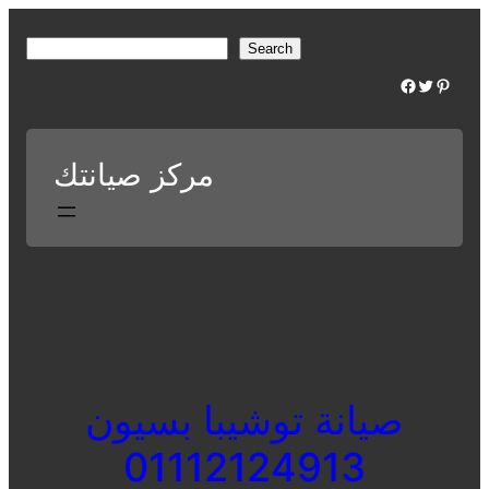
Skip
to
S
Search
content
e
Facebook
Twitter
Pinterest
a
r
c
مركز صيانتك
h
صيانة توشيبا بسيون
01112124913