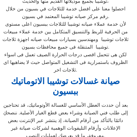
توشيبا بجميع موديلاتها القديم منها والحديث،
احصلوا معنا على افضل خدمة للثلاجات في بسيون من خلال
رقم مركز صيانه توشيبا المعتمد في بسيون.
لأن خدمة عملاء صيانه توشيبا للثلاجات ببسيون اعلى مستوى
من الحرفية للربط والتنسيق المتكامل بين خدمة عملاء مبيعات
ثلاجات توشيبا ومهندسين بسيارات مبيعات صيانه اجهزة ثلاجات
توشيبا المتنقلة فى جميع محافظات بسيون.
لكن هى تتحمل اقصى درجات الحرارة الصيف تعمل فى اسواء
الظروف باستمرارية فى التشغيل المتواصل حيث لا يضاهيها اى
ثلاجات اخر.
صيانة غسالات توشيبا الاتوماتيك
ببسيون
بعد أن حددت العطل الأساسي للغسالة الأوتوماتيك، قد تحتاجين
إلى طلب فني الصيانة وشراء بعض قطع الغيار الأصلية. ننصحكِ
دائمًا بالتأكد من أرقام الصيانة، إذ ينتشر عبر الإنترنت بعض
الإعلانات وأرقام التليفونات الوهمية لشركات صيانة غير
معروفة، ما قد يعرضك لعمليات النصب.