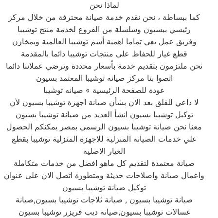
لماذا نحن
كما ببساطة ، نحن نقدم خدمة صيانة محترفة من خلال مركز
رئيسي ببسيون وسلسلة من الفروع لخدمة منتج توشيبا
وفريق عمل يعي تماما اهمية أسم توشيبا العالمية وبمخازن
قطع غيار للحفاظ علي منتجات توشيبا دائما بالمقدمة
نحن ملتزمون بتقديم خدمة بأسعار محددة وترضي عملائنا دائما
اتصوا بنا مركز صيانه توشيبا المعتمد بسيون
عودة للصفحة الرئيسية » صيانه توشيبا
لا داعي للقلق بعد الان بشأن صيانة اجهزة توشيبا بسيون لأن
توكيل توشيبا بسيون انشأ العديد من صيانة توشيبا بسيون
معنا نحن صيانة توشيبا بسيون الرسمي بمصر يمكنكم الحصول
علي خدمات الصيانة المنزلية للاجهزة المنزلية توشيبا بقطع
الغيار الاصلية
صيانة معتمدة لتقديم كل ماهو افضل من خدمات متكاملة
واعمال صيانة واصلاحات حديثة ومتطورة اتصل الان على عنوان
توكيل صيانة توشيبا بسيون
صيانة توشيبا بسيون , صيانة ثلاجات توشيبا بسيون,صيانة
غسالات توشيبا بسيون,صيانة ديب فريزر توشيبا بسيون