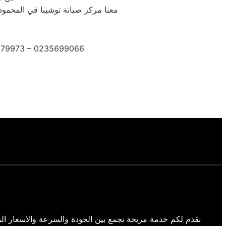
معنا مركز صيانة توشيبا في المحمود
2279973 – 0235699066
نقدم لكم خدمة مريحة تجمع بين الجودة والسرعة والاسعار الم