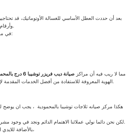
بعد أن حددت العطل الأساسي للغسالة الأوتوماتيك، قد تحتاجين 
وأرقام التليفونات الوهمية لشركات صيانة غير معروفة، ما قد يعرضك لعمليات النصب.
في ما يلي جمعنا لك أرقام صيانة الغسالة الأوتوماتيك لأشهر الماركات في المحمودية:
مما لا ريب فيه أن مراكز
صيانة ديب فريزر توشيبا
6 درج بالمحمودية
الواجهة المثالية للتعويل عليه والاستعانة به في ذلك العالم الكبير.
الهوية المعروفة للاستفادة من أفضل الخدمات المقدمة لإص
هكذا مركز صيانه ثلاجات توشيبا بالمحمودية ، يجب ان يوضح لم
لكن نحن دائما نولي عملائنا الاهتمام الدائم ونجد في وجود مشرفي مراقبة الجودة الاختيار الامثل لخروج اجهزة الثلاجات سواء من مركز الصيانه لثلاجات توشيبا المعتمد بالمحمودية او من منزل العميل.
بالأضافة للايدي المدربة صاحبة الخبرة في كافة اعطال ثلاجات توشيبا بجميع موديلاتها القديم منها والحديث،