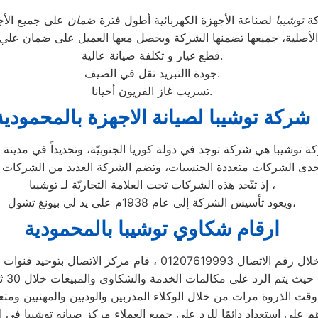
كة
توشيبا
لصناعة الأجهزة الكهربائية أطول فترة
ضمان
الأصلية، جميعها تضمنها الشركة ويحصل معها العميل على ضمان علي 
قطع غيار و تكلفة صيانة عالية.
جودة االتبريد تقل في الصيف.
تسريب غاز الفريون أحيانا.
شركة توشيبا لصيانة الاجهزة بالمحمودية
إذ تتّحد هذه الشركات تحت العلامة التجاريّة لـ توشيبا ،
ويعود تأسيس الشركة إلى عام 1938م على يد لي بيونغ تشول،
ارقام شكاوي توشيبا بالمحمودية
اتصال 01207619993 ، قام مركز الاتصال بتوحيد قنوات الاتصال
 الخدمة والشكاوى والمبيعات خلال 30 ثانية ،
قت الذروة مرات من خلال الوكلاء المدربين والوديين والمهنيين ومتع
م على استعداد دائمًا للرد على جميع العملاء مركز صيانه توشيبا فى ا