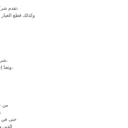
على جميع الأجهزة المنزلية،
تقدم شر
وكذلك قطع الغيار 
شركة توشيبا هي شركة توجد في دولة كوريا الجنوبيّة، وتحديداً في مدينة سيؤول،
وتعدّ إحدى الشركات متعددة الجنسيات، وتضم الشركة العديد من الشركات التابعة لها،
من خلال رقم ال
حيث يتم الرد على مكالمات
حتى في و
الذين ه