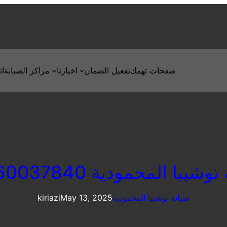
صفحات تهمك
تفعيل الضمان
اخبارنا
مراكز الصيانة
ات
شيبا المحمودية 01060037840
صيانة توشيبا المحمودية
May 13, 2025
kiriazi