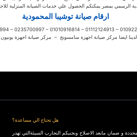
ية الرسمي بمصر يمكنكم الحصول علي خدمات الصيانة المنزلية للاجهزة 
ارقام صيانة توشيبا المحمودية
994 – 0235700997 – 01010916814 – 01112124913 – 0109
لدينا ايضا مركز صيانة اجهزة سامسونج – مركز صيانة اجهزة يونيون ا
هل تحتاج الي مساعدة؟
حددة و ضمان مابعد الاصلاح ونجنبكم التجارب السيئةالتي تهدر