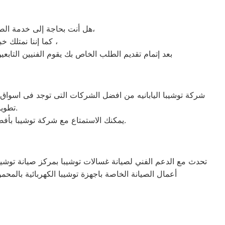
هل أنت بحاجة إلى خدمة الصيانة الفورية لغسالة الأطباق توشيبا المحمودية لديك؟ نحن نمنحك خدمة الصيانة الفورية التي ترغب بها،
كما إننا نمتلك خبرة أكثر من 10 سنوات في خدمات إصلاحات كافة أنواع غسالات الأطباق توشيبا المحمودية ،
بعد إتمام تقديم الطلب الخاص بك يقوم الفنيين التابع
تطوير الاجهزه التى تصنعها وتكون دقيقه ومتميزه لكى حتى تظل رقم 1 في السوق.
يمكنك الاستمتاع مع شركة توشيبا بأفضل عروض تكييف توشيبا والخصومات الدائمة على كافة الموديلات من تكييف 1.5 حصان و2.25حصان و3حصان.
تحدث مع الدعم الفني لصيانة غسالات توشيبا بمركز صيانة توشيبا 
أعمال الصيانة الخاصة باجهزة توشيبا الكهربائية بالمحم