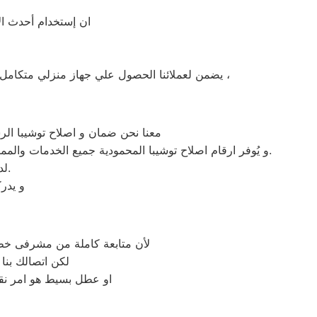
ان إستخدام أحدث الأ
يضمن لعملائنا الحصول علي جهاز منزلي متكامل يعمل بأعلى مستوى من الكفاءة التي ينتظرها عملائنا ولتعزيز الثقة في مركز صيانه توشيبا المحمودية المعتمد بالمحمودية ،
معنا نحن ضمان و اصلاح توشيبا الرس
و يُوفر ارقام اصلاح توشيبا المحمودية جميع الخدمات والمميزات التي تُساهم في تحقيق راحة وأمان العملاء من خلال تخفيض أسعار تلك الخدمات والبُعد التام عن التكاليف المالية باهظة الثمن.
لدي مركز رقم اصلاح توشيبا المحمودية من هم علي درجة عاليه من المهارة.
و يدر
لأن متابعة كاملة من مشرفى خطو
لكن اتصالك بنا
او عطل بسيط هو امر نقد