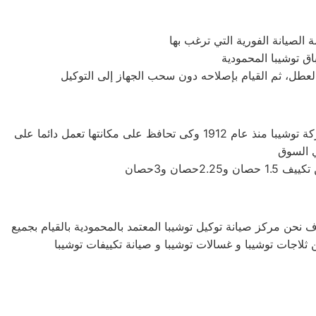
 العطل، ثم القيام بإصلاحه دون سحب الجهاز إلى التوكيل
شركة توشيبا اليابانيه من افضل الشركات التى توجد فى اسواق المكيفات وتوفر لنا افضل الاجهزه المنزليه التى تحتاجها، تأسست شركة توشيبا منذ عام 1912 وكى تحافظ على مكانتها تعمل دائما على
ف نحن مركز صيانة توكيل توشيبا المعتمد بالمحمودية بالقيام بجميع
ن ثلاجات توشيبا و غسالات توشيبا و صيانة تكييفات توشيبا