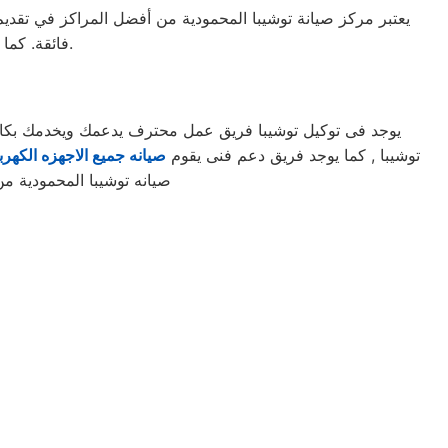
يعتبر مركز صيانة توشيبا المحمودية من أفضل المراكز في تقديم 
فائقة. كما يضمن المركز استخدام قطع غيار أصلية للحفاظ على جودة الأداء وطول عمر الجهاز.
يوجد فى توكيل توشيبا فريق عمل محترف يدعمك ويخدمك بكافه 
توشيبا , كما يوجد فريق دعم فنى يقوم
صيانه جميع الاجهزه الكهربا
صيانه توشيبا المحمودية من