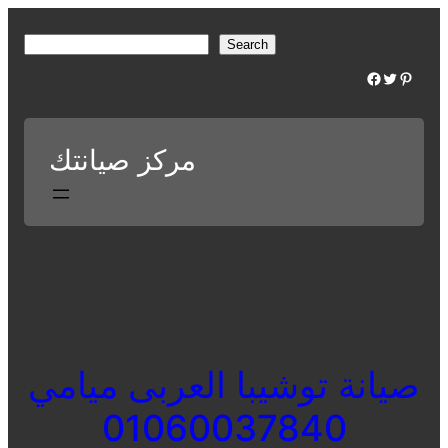
Skip
to
S
Search
content
e
Facebook
Twitter
Pinterest
a
r
c
مركز صيانتك
h
صيانة توشيبا العربى ميامي
01060037840