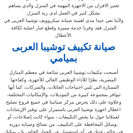
تعتبر الافران من الاجهزة المهمة في المنزل والذي يساهم
بشكل كبير في العمل لدى ربة المنزل
ولأننا نعي جيدا مدى اهمية صيانة ميكروويف توشيبا العربى في
المنزل فقد وفرنا خدمة مميزة وقطع غيار اصلية لكافة
الأعطال.
صيانة تكييف توشيبا العربى
بميامي
أصبحت مكيفات توشيبا العربى شائعة في معظم المنازل
المصرية، نظرًا للأداء الوظيفي العالي للأجهزة، وكفاءتها
الممتازة التي تلبي احتياجات العائلات، والشركات، كما أنها
تتوافر بمجموعة كبيرة من الموديلات، والإمكانيات المختلفة،
وعلاوة على ذلك يحرص مركز صيانتنا في جميع فروع تصليح
اعطال اجهزة توشيبا العربى باستمرار على توفير الإرشادات
لعملائنا حول ما يخص التكييفات ، سواء كانت إصلاحات، أو
وسائل المحافظة على التكييف، من نصائح وصيانة دورية.
في حالة رغبتك في أي استفسار عن الجهاز الخاص بك، يمكنك