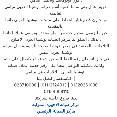
فوق اوتوماتيك وتحميل امامي .
بفريق عمل يعي تماما اهمية أسم صيانه توشيبا العربى ميامي
العالمية
وبمخازن قطع غيار للحفاظ علي منتجات توشيبا العربى دائما
بالمقدمة .
نحن ملتزمون بتقديم خدمة بأسعار محددة وترضي عملائنا دائما
. لذلك ، اتصلوا بنا مركز الصيانة توشيبا العربى لاصلاح
الثلاجاتات المعتمد في مصر عودة للصفحة الرئيسية » ل صيانة
توشيبا العربى مصر
في حال انشغال رقم الخط الساخن شرفونا بالاتصال علي دائما
ولذلك يمكنكم التواصل معنا علي رقم خدمة عملاء صيانة
توشيبا العربى للثلاجات فى ميامي .
للاستفسار اتصل بينا ||
023710008 | 01112124913 | 01220261030
| 01154008110|
لدينا فروع خاصة بشركتنا
مركز صيانة الاجهزة المنزلية
مركز الصيانة الرئيسي