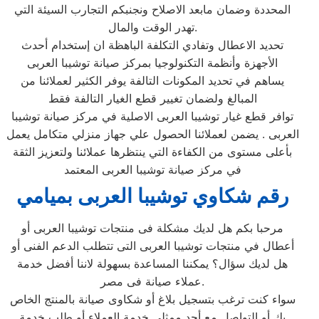
المحددة وضمان مابعد الاصلاح ونجنبكم التجارب السيئة التي
تهدر الوقت والمال.
تحديد الاعطال وتفادي التكلفة الباهظة ان إستخدام أحدث
الأجهزة وأنظمة التكنولوجيا بمركز صيانة توشيبا العربى
يساهم في تحديد المكونات التالفة يوفر الكثير لعملائنا من
المبالغ ولضمان تغيير قطع الغيار التالفة فقط
توافر قطع غيار توشيبا العربى الاصلية في مركز صيانة توشيبا
العربى . يضمن لعملائنا الحصول علي جهاز منزلي متكامل يعمل
بأعلى مستوى من الكفاءة التي ينتظرها عملائنا ولتعزيز الثقة
في مركز صيانة توشيبا العربى المعتمد
رقم شكاوي توشيبا العربى بميامي
مرحبا بكم هل لديك مشكلة فى منتجات توشيبا العربى أو
أعطال في منتجات توشيبا العربى التى تتطلب الدعم الفنى أو
هل لديك سؤال؟ يمكننا المساعدة بسهولة لاننا أفضل خدمة
عملاء صيانة فى مصر.
سواء كنت ترغب بتسجيل بلاغ أو شكاوى صيانة بالمنتج الخاص
بك أو التواصل مع أحد ممثلي خدمة العملاء أو طلب خدمة