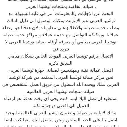
صيانة الخاصة بمنتجات توشيبا العربى .
البحث عن الإجابات والمعلومات أمر في غاية السهولة مع
توشيبا العربى عبر الإنترنت يمكنك الوصول إلى دليل المالك
وطلب خدمة صيانة والاطلاع على معلومات لان هدفنا هو ارضاء
عملائنا. ويمكنكم التواصل مع خدمة عملاء و مراكز خدمة صيانة
توشيبا العربى بميامي أو معرفة أرقام صيانة توشيبا العربى لا
تتردد في
الاتصال برقم توشيبا العربى الموحد الخاص بسكان ميامي
السابق ذكره
افضل عمالة فنية ومهندسين لصيانة اجهزة توشيبا العربى
نحن مركز صيانة توشيبا العربى المعتمد من شركة توشيبا
العربى نملك وبحمد الله اسطول من فريق العمل المتخصص فى
صيانة منتجات توشيبا العربى العالمية
نستطيع ان نصل اليك اينما كنت وفى اى وقت هدفنا هو ارضاء
العميل الى اقصى درجة ممكنة
وذلك لاننا نعتبر صيانة و ضمان توشيبا العربى العالمية الوحيد
اتصل بنا على الخط الساخن ونحن سنصل اليك اينما كنت ايضا
نملك خدمة عملاء على مدار الساعه موجودون اجل خدمتك انت