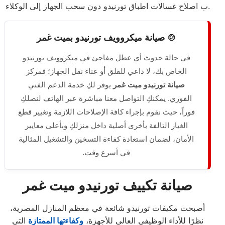
ب اصلاح غسالات اطباق تورنيدو دون سحب الجهاز إلى الوكلاء.
🍲 صيانة ميكروويف تورنيدو بميت غمر
في حالة حدوث أي عطل مفاجئ في ميكروويف تورنيدو
الخاص بك، لا داعي للقلق أو عناء نقل الجهاز؛ فمركز
صيانة تورنيدو ميت غمر
يوفر لكِ خدمة الدعم الفني
الفوري. يمكنكِ التواصل معنا مباشرة عبر الهاتف لنصلكِ
فوراً، حيث نقوم بإجراء كافة الإصلاحات اللازمة وتغيير قطع
الغيار التالفة بأخرى أصلية داخل منزلكِ وبأعلى معايير
الأمان، لضمان استعادة كفاءة التسخين والتشغيل المثالية
في أسرع وقت.
صيانة تكييف تورنيدو ميت غمر
أصبحت مكيفات تورنيدو شائعة في معظم المنازل المصرية،
نظرًا للأداء الوظيفي العالي للأجهزة،
وكفاءتها الممتازة
التي