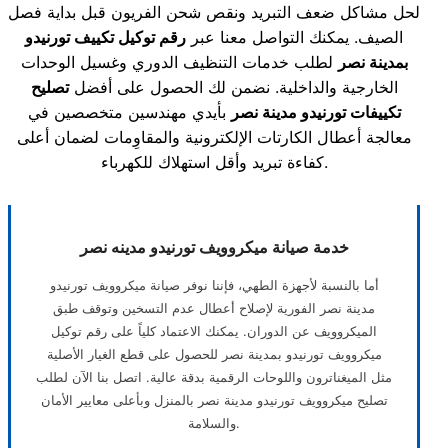
لحل مشاكل ضعف التبريد ونقص شحن الفريون قبل بداية فصل
الصيف. يمكنك التواصل معنا عبر
رقم توكيل تكييف تورنيدو
بمدينة نصر
لطلب خدمات التنظيف الدوري وغسيل الوحدات
الخارجية والداخلية. نضمن لك الحصول على أفضل
تصليح
تكييفات تورنيدو مدينة نصر
بأيدي مهندسين متخصصين في
معالجة أعطال الكارتات الإلكترونية والمقاوِمات لضمان أعلى
كفاءة تبريد وأقل استهلاك للكهرباء.
خدمة صيانة ميكروويف تورنيدو مدينه نصر
أما بالنسبة لأجهزة الطهي، فإننا نوفر صيانة ميكروويف تورنيدو
مدينة نصر الفورية لإصلاح أعطال عدم التسخين وتوقف طبق
الميكروويف عن الدوران. يمكنك الاعتماد كلياً على رقم توكيل
ميكروويف تورنيدو بمدينة نصر للحصول على قطع الغيار الأصلية
مثل الميغناترون واللوحات الرقمية بدقة عالية. اتصل بنا الآن لطلب
تصليح ميكروويف تورنيدو مدينة نصر بالمنزل وبأعلى معايير الأمان
والسلامة.