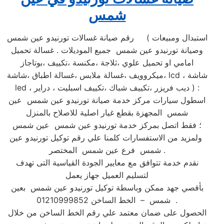
شمس
رقم صيانة غسالات تورنيدو عين شمس ( استبدال ومبيعات
وصيانة تورنيدو عين شمس جميع الموديلات . غسالة تحميل
امامي او تحميل علوي ،ثلاجة ،مكنسة ،تكييف ،بوتاجاز
،ميكروويف ،غسالة ملابس ،غسالة اطباق ،شاشة lcd ، شاشة
led ، ديب فريزر ،تكييف شباك ،تكييف اسبليت ، دراير ) :
اسطول سيارات مركز خدمة صيانة تورنيدو عين شمس عين
شمس المجهزة بقطع غيار اصلية للاصلاح بالمنزل
؛ فقط اتصل بمركز خدمة تورنيدو عين شمس عين شمس
ولمزيد من الاستفسارات كلمنا علي رقم توكيل تورنيدو عين
شمس فرع عين شمس المختصر .
نقدم خدمة تتوافق مع معايير الجودة القياسية التى تهدف
لتسليم العميل جهاز يعمل
بأقصي جهد ممكن وباسطة توكيل تورنيدو عين شمس بعين
شمس – الخط الساخن 01210999852 .
الحصول على ضمان معتمد علي رقم الخط الساخن من خلال