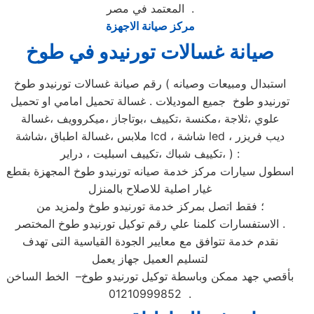
المعتمد في مصر .
مركز صيانة الاجهزة
صيانة غسالات تورنيدو في طوخ
رقم صيانة غسالات تورنيدو طوخ ( استبدال ومبيعات وصيانه
تورنيدو طوخ جميع الموديلات . غسالة تحميل امامي او تحميل
علوي ،ثلاجة ،مكنسة ،تكييف ،بوتاجاز ،ميكروويف ،غسالة
ملابس ،غسالة اطباق ،شاشة lcd ، شاشة led ، ديب فريزر
،تكييف شباك ،تكييف اسبليت ، دراير ) :
اسطول سيارات مركز خدمة صيانه تورنيدو طوخ المجهزة بقطع
غيار اصلية للاصلاح بالمنزل
؛ فقط اتصل بمركز خدمة تورنيدو طوخ ولمزيد من
الاستفسارات كلمنا علي رقم توكيل تورنيدو طوخ المختصر .
نقدم خدمة تتوافق مع معايير الجودة القياسية التى تهدف
لتسليم العميل جهاز يعمل
بأقصي جهد ممكن وباسطة توكيل تورنيدو طوخ– الخط الساخن
01210999852 .