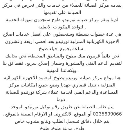
يقدمه مركز الصيانة للعملاء من خدمات والتي نحرص في مركز
الصيانة علي تقديمها
لدينا بمقر مركز صيانه تورنيدو طوخ ستجدون سهولة الخدمة
لتواجد المكونات الاصلية .
هي عدة خطوات بسيطة وستحصلون علي افضل خدمات اصلاح
الاجهزة الكهربائية المنزلية تورنيدو بحد اقصي اربعة وعشرون
ساعة بجميع احياء طوخ .
نحن دائماً قريبون منك بطوخ والمناطق المحيطة، نحن بجانبك
لتقديم الدعم الفني والمشورة وضمان إصلاح سريع، فقط ثق بنا
وبكفائتنا المهنية.
هنا موقع مركز صيانه تورنيدو بطوخ المعتمد للاجهزة الكهربائية
المنزلية ، نبذل قصاري جهدنا ونضع جميع امكانيات مركز
المساعدة والدعم الفني لخدمة عملاء شركة تورنيدو للصيانة
دوما .
يتم طلب الصيانة عن طريق رقم توكيل تورنيدو الموحد
0235699066 أو الموقع الالكترونى او الارقام المبينة بالموقع .
يتم خلال دقائق تسجيل الطلب ويتابع مندوب خاص
طوخ، مدينة طوخ، طوخ