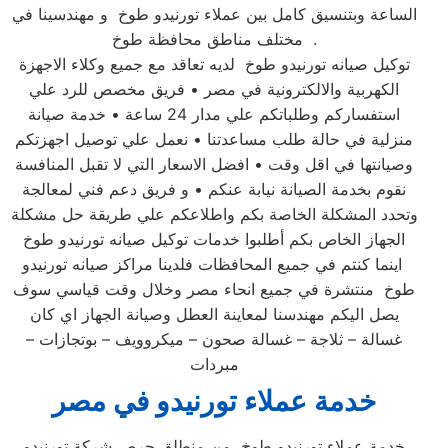
الساعة وبتنسيق كامل بين عملاء تورنيدو طوخ و مهندسينا في
مختلف مناطق محافظة طوخ .
توكيل صيانه تورنيدو طوخ لديه تعاقد مع جميع وكلاء الاجهزة
الكهربية والالكترونية في مصر • فريق مخصص للرد علي
استفساركم وطلباتكم علي مدار 24 ساعة • خدمة صيانة
منزلية في حالة طلب مساعدتنا • نعمل علي توصيل اجهزتكم
وصيانتها في اقل وقت • افضل الاسعار التي لا تقبل المنافسة
نقوم بخدمة الصيانة نيابة عنكم • و فريق دعم فني لمعالجة
وتحدد المشكلة الخاصة بكم واطلاعكم علي طريقة حل مشكلة
الجهاز الخاص بكم أطلبوا خدمات توكيل صيانه تورنيدو طوخ
اينما كنتم في جميع المحافظات فلدينا مراكز صيانه تورنيدو
طوخ منتشرة في جميع انحاء مصر وخلال وقت قياسي سوف
يصل اليكم مهندسنا لمعاينة العطل وصيانة الجهاز اي كان
غسالة – ثلاجة – غسالة صحون – ميكروويف – بوتجازات –
مبردات
خدمة عملاء تورنيدو في مصر
خدمة عملاء تورنيدو طوخ من منطلق حرص شركة تورنيدو