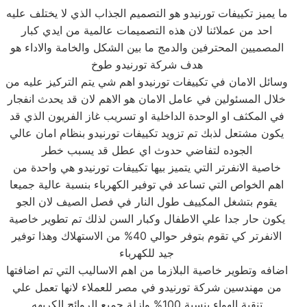
ما يميز تكييفات تورنيدو هو التصميم الجذاب الذي لا يختلف عليه
احد من عملائنا لان هذه التصميمات عالمية من ايدي كبار
المصميين المحترفين والدمج ما بين الشكل والخامة والاداء هو
هدف شركة تورنيدو طوخ
وسائل الامان في تكييفات تورنيدو اهم شي يتم التركيز عليه من
خلال المسئولين في عامل الامان هو الاهم لان قد يحدث انفجار
في المكثف او الوحدة الداخلية او تسريب غاز الفريون الذي قد
يكون مشتعل لذبك تم تزويد تكييفات تورنيدو بنظام امان عالي
الجوده لتفاضي حدوث اي عطل قد يسبب خطر
خاصية الانفرتر التي يتميز بيها تكييفات تورنيدو هي واحدة من
اهم الخواص التي تساعد في توفير الكهرباء بنسبة عالية جميعا
يقوم بتشغل المكييف طول النار في فصل الصيف لان الجو
يكون حار جدا علي الاطفال وكبار السن لذلك تم تطوير خاصية
الانفرتر كي تقوم بتوفر حوالي 40% من الاستهلاك وهذا توفير
جيد للكهرباء
اضافه وتطوير خاصية البلازما من اهم الاساليب التي تم اضافتها
من مهندسين شركة تورنيدو في مصر للعملاء لانها تعمل علي
تنقية الهواء بنسبة 100% وازلة جميع الروائح الكريهه