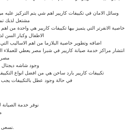
وسائل الامان في تكييفات كاريير اهم شي يتم التركيز عليه م
مشتعل لذبك تم 
خاصية الانفرتر التي يتميز بيها تكييفات كاريير هي واحدة من ا
الاطفال وكبار السن لذلك تم تطوير خ
اضافه وتطوير خاصية البلازما من اهم الاساليب التي تم اضافتها 
انتشار مراكز خدمة صيانة كاريير في شبرا مصر يعطي للعملاء الك
مصر الخط الس
وجود شاشه ديجتال في
تكييفات كاريير بارد ساخن هي من افضل انواع التكييف
في حالة وجود عطل بالتكييفات يجب ال
نوفر خدمة الصيانة 
م
نسعى لتحقيق مستوى جديد من الإنجازات من خلال تحدي ومواجة طريقة تفكيرنا دائمًا.