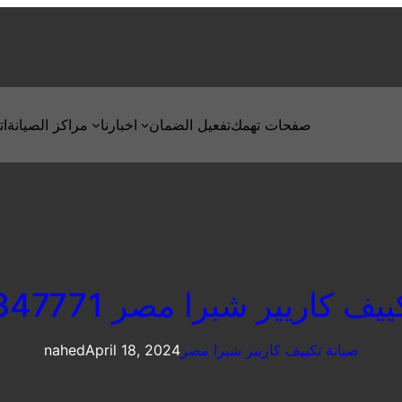
صفحات تهمك
تفعيل الضمان
اخبارنا
مراكز الصيانة
ات
ف كاريير شبرا مصر 01129347771
صيانة تكييف كاريير شبرا مصر
April 18, 2024
nahed