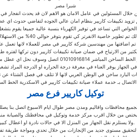
شبرا مصر
ن خلال المسئولين في عامل الامان هو الاهم لان قد يحدث انفجار في ا
تزويد تكييفات كاريير بنظام امان عالي الجوده لتفاضي حدوث اي 
هم الخواص التي تساعد في توفير الكهرباء بنسبة عالية جميعا يقوم ب
اصية الانفرتر كي تقوم بتوفر حوالي 40% من الاستهلاك وهذا توفير جيد للكهرباء
من مهندسين شركة كاريير في مصر للعملاء لانها تعمل علي تنقية الهواء بنسبة 100% وا
ثير من الارتياح في ضمان صيانة تكييفات كاريير دون تركها لفتره طوي
اخن المباشر 01010916814 اتصل وسوف نحل اي عطل مهما كان
 الجهاز يوفر العناء في معرفة درجة الحراره او الدرجة المراد تشغي
ات البارد ساخن في الوطن العربي لانها لا تتلف في فصل الشتاء عن 
اتصال بـ خدمة عملاء صيانة تكييفات كاريير في الاسكدرية الخط السا
توكيل كاريير فرع مصر
لجميع محافظات واقاليم ومدن مصر طوال ايام الاسبوع اتصل بنا يص
ختص من خلال اقرب مركز خدمة وتوكيل في محافظتك والصيانة منز
ولا يستلزم نقل الجهاز من المنزل الا في حالات نادرة او اعطال كبيرة.