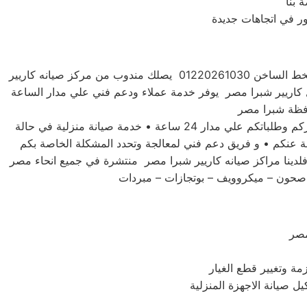
 بنا
للحفاظ علي جهازك كاريير شبرا مصر فضلاً اتصل بخدمة صيانة اعطال كاريير شبرا مصر علي الخط الساخن 01220261030 يصلك مندوب من مركز صيانه كاريير
 كاريير شبرا مصر يوفر خدمة عملاء ودعم فني علي مدار الساعة
توكيل صيانه كاريير شبرا مصر لديه تعاقد مع جميع وكلاء الاجهزة الكهربية والالكترونية في مصر • فريق مخصص للرد علي استفساركم وطلباتكم علي مدار 24 ساعة • خدمة صيانة منزلية في حالة
بة عنكم • و فريق دعم فني لمعالجة وتحدد المشكلة الخاصة بكم
لدينا مراكز صيانه كاريير شبرا مصر منتشرة في جميع انحاء مصر
 صحون – ميكروويف – بوتجازات – مبردات
مصر
مة وتغيير قطع الغيار
يل صيانة الاجهزة المنزلية