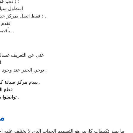
،غسالة اطباق ،شاشة lcd ، شاشة led ، ديب فريزر ،تكييف شباك ،تكييف اسبليت ، دراير ) :
اسطول سيارا
؛ فقط اتصل بمركز خدمة كاريير شبرا مصر ولمزيد من الاستفسارات كلمنا علي رقم توكيل كاريير شبرا مصر المختصر .
نقدم 
بأقصي جهد ممكن وباسطة توكيل كاريير شبرا مصر– الخط الساخن 01210999852 .
غني عن التعريف غساله
ل
توخي الحذر عند وجود خلل بالجهاز او عطل و الاتصال بمركز الصيانة لضمان تقديم خدمة صيانة بها اعلي معايير السلامة .
يقدم مركز صيانة كاريير لـ غساله اطباق في مصر خدمات منزلية فورية بمصر و مصر و جميع المحافظات .
قطع ال
تواصلوا معنا علي رقم مركز خدمة توكيل كاريير لـ غساله اطباق بمصر و المحافظات .
ما
ما يميز تكييفات كاريير هو التصميم الجذاب الذي لا يختلف عليه 