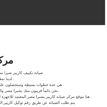
مركز
صيانة تكييف كاريير شبرا مصر
لدينا بمقر مركز صيانه كاريير شبرا مصر ستجدون سهولة الخدمة لتواجد المكونات الاصلية .
هي عدة خطوات بسيطة وستحصلون علي افضل خدمات اصلاح الاجهزة الكهربائية المنزلية كاريير بحد اقصي اربعة وعشرون ساعة بجميع احياء شبرا مصر .
نحن دائماً قريبون منك بشبرا مصر والمناطق المحيطة، نحن بجانبك لتقديم الدعم الفني والمشورة وضمان إصلاح سريع، فقط ثق بنا وبكفائتنا المهنية.
هنا موقع مركز صيانه كاريير بشبرا مصر المعتمد للاجهزة الكهربائية المنزلية ، نبذل قصاري جهدنا ونضع جميع امكانيات مركز المساعدة والدعم الفني لخدمة عملاء شركة كاريير للصيانة دوما .
يتم طلب الصيانة عن طريق رقم توكيل كاريير الموحد 0235699066 أو الموقع الالكترونى او الارقام المبينة بالموقع . يتم خلال دقائق تسجيل الطلب