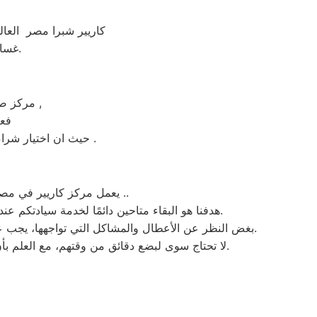
كاريير شبرا مصر العال
غسالات كاريير شبرا مصر من مركز الخدمة المعتمد رقم تليفون 01010916814.
مركز صيانة كاريير الساخن بشبرا مصر عامل التكلفة من اهم عوامل نجاح عملية الاصلاح ,
فعن
حيث ان اختيار شراء جهاز جديد بضمان لمدة خمس سنوات علي الاقل و بيع الجهاز القديم يكون هو الاختيار الأمثل .
يعمل مركز كاريير في مصر لمدة 15 ساعة يوميًا، وطوال أسبوع (15/7)، لاستقبال بلاغات الأعطال كاريير والشكاوى في مصر ..
هدفنا هو البقاء متاحين دائمًا لخدمة سيادتكم عند الاتصال برقم خدمة كاريير الموحَّد، وهو 01154008110. نحن نؤدي صيانة لأي جهاز من جهزة كاريير في مصر بحضرتكم.
بغض النظر عن الأعطال والمشاكل التي تواجهها، يجب عدم سحب الجهاز تحت أي ظرف من الظروف. يتم تنفيذ الصيانة على يد فنيي كاريير في مدينة مصر بشكلٍ فوري عند حضورهم.
لا تحتاج سوى لبضع دقائق من وقتهم، مع العلم بأنّ المدة تختلف اعتمادًا على نوع الخلل الموجود. نقوم بصيانة أجهزة كاريير الموجودة في مصر فقط، ولا نبيع قطع الغيار لها.