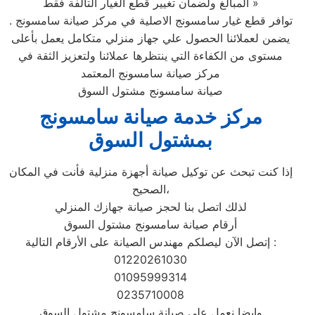
المبالغ ولضمان تغيير قطع الغيار التالفة فقط »
توافر قطع غيار سامسونج الاصلية في مركز صيانة سامسونج .
يضمن لعملائنا الحصول علي جهاز منزلي متكامل يعمل بأعلى
مستوى من الكفاءة التي ينتظرها عملائنا ولتعزيز الثقة في
مركز صيانة سامسونج المعتمد
صيانة سامسونج مشتول السوق
مركز خدمة صيانة سامسونج
بمشتول السوق‏
إذا كنت تبحث عن توكيل صيانة أجهزة منزلية فأنت في المكان
الصحيح،
لذلك اتصل بنا لحجز صيانة جهازك المنزلي
أرقام صيانة سامسونج مشتول السوق‏
إتصل الآن ليصلكم مهندس الصيانة على الأرقام التالية :
01220261030
01095999314
0235710008
وايضا نعمل علي صيانة سامسونج مشتول السوق‏